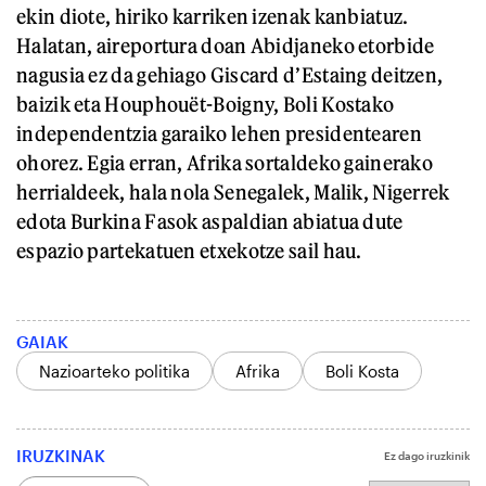
ekin diote, hiriko karriken izenak kanbiatuz.
Halatan, aireportura doan Abidjaneko etorbide
nagusia ez da gehiago Giscard d’Estaing deitzen,
baizik eta Houphouët-Boigny, Boli Kostako
independentzia garaiko lehen presidentearen
ohorez. Egia erran, Afrika sortaldeko gainerako
herrialdeek, hala nola Senegalek, Malik, Nigerrek
edota Burkina Fasok aspaldian abiatua dute
espazio partekatuen etxekotze sail hau.
GAIAK
Nazioarteko politika
Afrika
Boli Kosta
IRUZKINAK
Ez dago iruzkinik