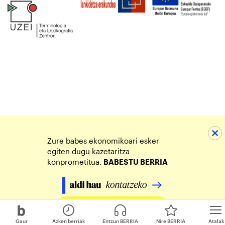
Zure babes ekonomikoari esker
egiten dugu kazetaritza
konprometitua.
BABESTU BERRIA
Egin zure ekarpena
Gaur
Azken berriak
Entzun BERRIA
Nire BERRIA
Atalak