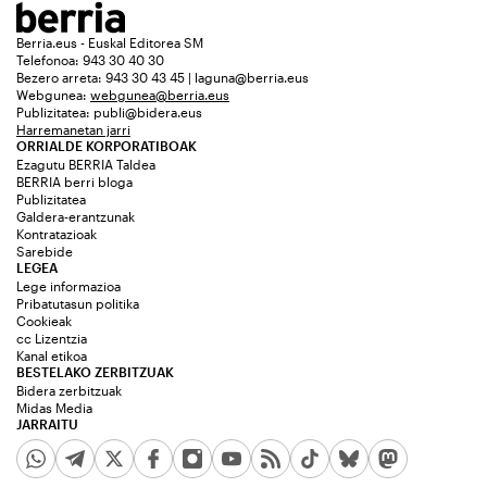
Berria.eus - Euskal Editorea SM
Telefonoa: 943 30 40 30
Bezero arreta: 943 30 43 45 | laguna@berria.eus
Webgunea:
webgunea@berria.eus
Publizitatea:
publi@bidera.eus
Harremanetan jarri
ORRIALDE KORPORATIBOAK
Ezagutu BERRIA Taldea
BERRIA berri bloga
Publizitatea
Galdera-erantzunak
Kontratazioak
Sarebide
LEGEA
Lege informazioa
Pribatutasun politika
Cookieak
cc Lizentzia
Kanal etikoa
BESTELAKO ZERBITZUAK
Bidera zerbitzuak
Midas Media
JARRAITU