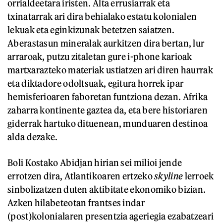
orrialdeetara iristen. Alta errusiarrak eta
txinatarrak ari dira behialako estatu kolonialen
lekuak eta eginkizunak betetzen saiatzen.
Aberastasun mineralak aurkitzen dira bertan, lur
arraroak, putzu zitaletan gure i-phone karioak
martxarazteko materiak ustiatzen ari diren haurrak
eta diktadore odoltsuak, egitura horrek ipar
hemisferioaren faboretan funtziona dezan. Afrika
zaharra kontinente gaztea da, eta bere historiaren
giderrak hartuko dituenean, munduaren destinoa
alda dezake.
Boli Kostako Abidjan hirian sei milioi jende
errotzen dira, Atlantikoaren ertzeko
skyline
lerroek
sinbolizatzen duten aktibitate ekonomiko bizian.
Azken hilabeteotan frantses indar
(post)kolonialaren presentzia ageriegia ezabatzeari