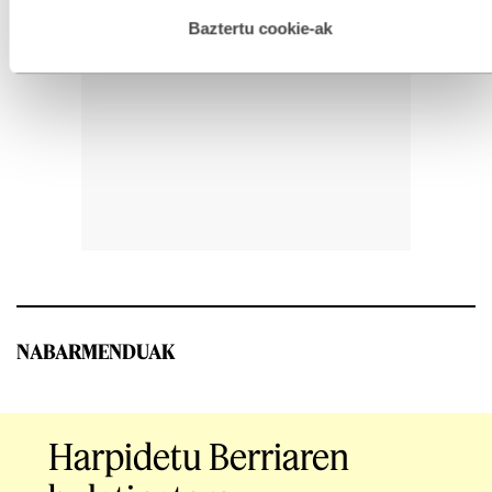
hau onartuz gero, teknologia hori erabiltzeko baimen
esplizitua ematen diguzu.
Gehiago irakurri
Baztertu cookie-ak
NABARMENDUAK
Harpidetu Berriaren