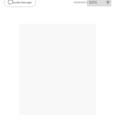
Iruzkin bat egin
ORDENATU