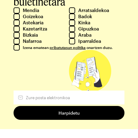
buletinetara
Mendia
Arratsaldekoa
Goizekoa
Badok
Astekaria
Kinka
Kazetaritza
Gipuzkoa
Bizkaia
Araba
Nafarroa
Iparraldea
Izena ematean
pribatutasun politika
onartzen duzu.