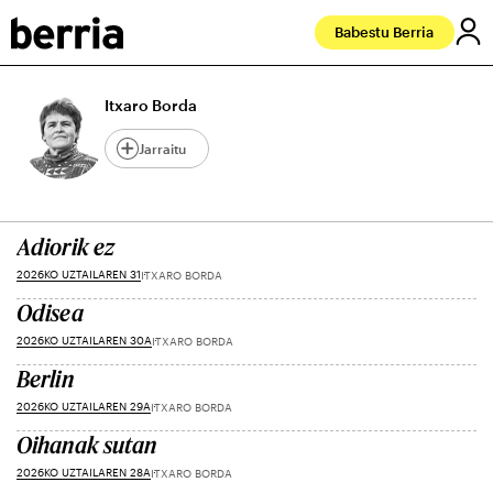
Babestu Berria
Itxaro Borda
Jarraitu
Adiorik ez
2026KO UZTAILAREN 31
ITXARO BORDA
Odisea
2026KO UZTAILAREN 30A
ITXARO BORDA
Berlin
2026KO UZTAILAREN 29A
ITXARO BORDA
Oihanak sutan
2026KO UZTAILAREN 28A
ITXARO BORDA