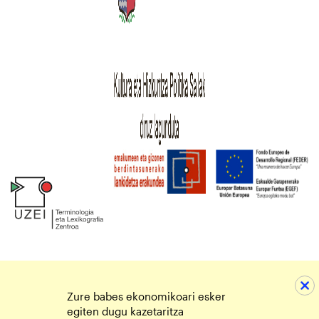
Zure babes ekonomikoari esker
egiten dugu kazetaritza