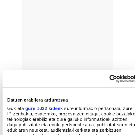
Datuen erabilera arduratsua
Guk eta
gure 1022 kideek
sure informacio pertsonala, zure
IP zenbakia, esaterako, prozesatzen ditugu, cookie bezalak
teknologiak erabiliz eta zure gailuko informazioak azitzen
dugu publizitate eta eduki pertsonalizatua, publizitatearen eta
edukiaren neurketa, audientzia-ikerketa eta zerbitzuen