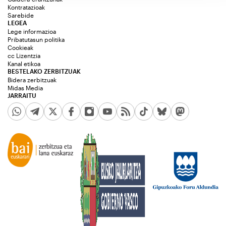
Kontratazioak
Sarebide
LEGEA
Lege informazioa
Pribatutasun politika
Cookieak
cc Lizentzia
Kanal etikoa
BESTELAKO ZERBITZUAK
Bidera zerbitzuak
Midas Media
JARRAITU