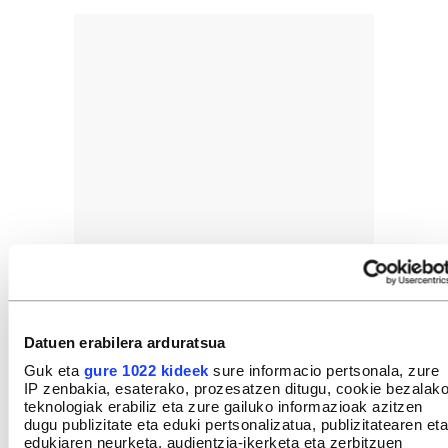
Datuen erabilera arduratsua
Guk eta
gure 1022 kideek
sure informacio pertsonala, zure
IP zenbakia, esaterako, prozesatzen ditugu, cookie bezalak
teknologiak erabiliz eta zure gailuko informazioak azitzen
dugu publizitate eta eduki pertsonalizatua, publizitatearen eta
edukiaren neurketa, audientzia-ikerketa eta zerbitzuen