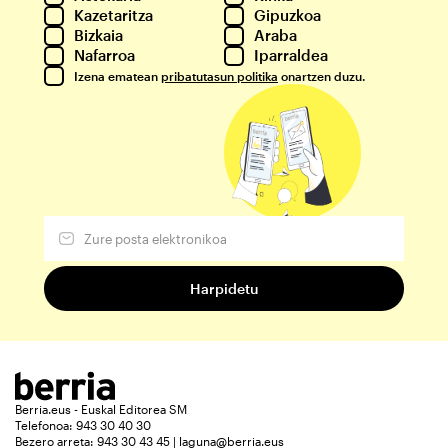
Kazetaritza
Gipuzkoa
Bizkaia
Araba
Nafarroa
Iparraldea
Izena ematean
pribatutasun politika
onartzen duzu.
Berria.eus - Euskal Editorea SM
Telefonoa: 943 30 40 30
Bezero arreta: 943 30 43 45 | laguna@berria.eus