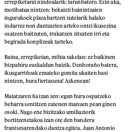
errepiketarat nindoalarik: larunbatero. Ezin uka,
motibatua nintzen: bekaizti bainintzaien
ingurukoek plaza hartzen zutelarik halako
indarrez non dantzarien arteko ontzi ikusezina
osatzen baitzuten, trukatzen zituzten irri eta
begirada konplizeak tarteko.
Baina, errepiketan, mihia sakelan: ez baikinen
bizpahiru euskaldun baizik. Denboraño batera,
ikusgarriñoak emateko gomita ukaiten hasi
nintzen, hura fiertasuna! Azkenean!
Maiatzaren 8a izan zen: egun hura ospatzeko
beharra sentitzen zutenen manuen pean ginen
osoki. Nago ene bizitzako umiliaziorik
bortitzenetakoa izan ote den bandera
frantsesarendako dantza egitea. Juan Antonio