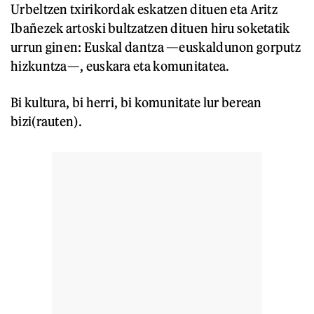
Urbeltzen txirikordak eskatzen dituen eta Aritz
Ibañezek artoski bultzatzen dituen hiru soketatik
urrun ginen: Euskal dantza —euskaldunon gorputz
hizkuntza—, euskara eta komunitatea.
Bi kultura, bi herri, bi komunitate lur berean
bizi(rauten).