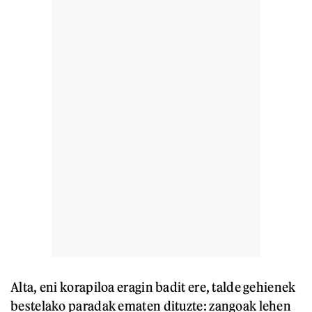
Alta, eni korapiloa eragin badit ere, talde gehienek
bestelako paradak ematen dituzte: zangoak lehen