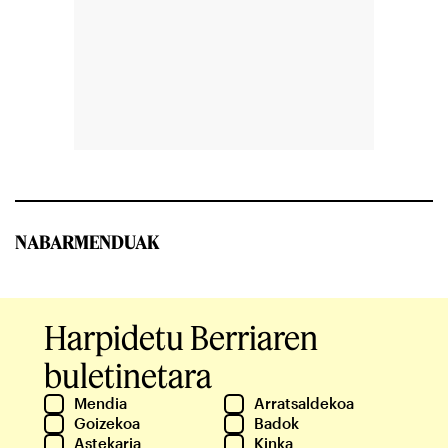
NABARMENDUAK
Harpidetu Berriaren
buletinetara
Mendia
Arratsaldekoa
Goizekoa
Badok
Astekaria
Kinka