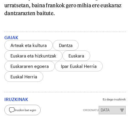
urratsetan, baina frankok gero mihia ere euskaraz
dantzarazten baitute.
GAIAK
Arteak eta kultura
Dantza
Euskara eta hizkuntzak
Euskara
Euskararen egoera
Ipar Euskal Herria
Euskal Herria
IRUZKINAK
Ez dago iruzkinik
Iruzkin bat egin
ORDENATU