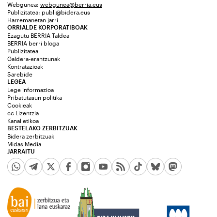
Webgunea:
webgunea@berria.eus
Publizitatea:
publi@bidera.eus
Harremanetan jarri
ORRIALDE KORPORATIBOAK
Ezagutu BERRIA Taldea
BERRIA berri bloga
Publizitatea
Galdera-erantzunak
Kontratazioak
Sarebide
LEGEA
Lege informazioa
Pribatutasun politika
Cookieak
cc Lizentzia
Kanal etikoa
BESTELAKO ZERBITZUAK
Bidera zerbitzuak
Midas Media
JARRAITU