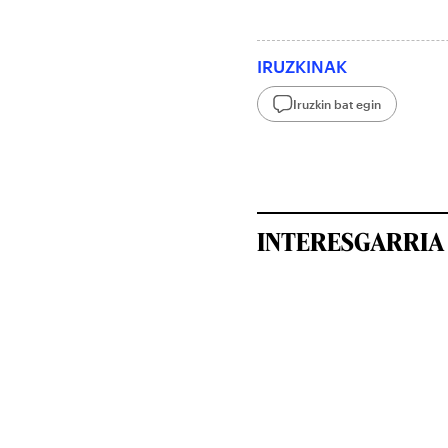
IRUZKINAK
Iruzkin bat egin
INTERESGARRIA 