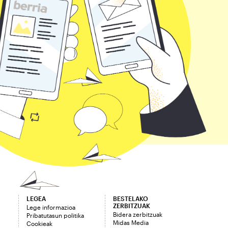
LEGEA
BESTELAKO
ZERBITZUAK
Lege informazioa
Bidera zerbitzuak
Pribatutasun politika
Midas Media
Cookieak