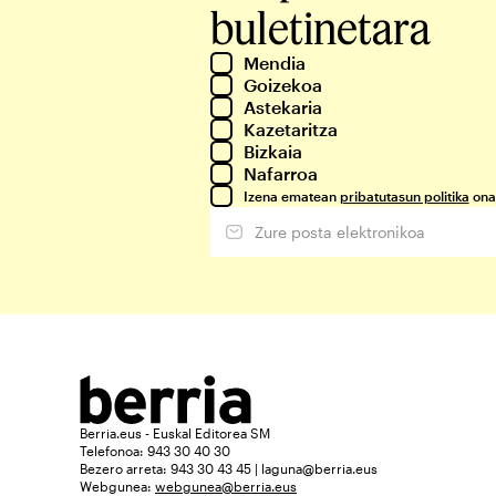
buletinetara
Mendia
Goizekoa
Astekaria
Kazetaritza
Bizkaia
Nafarroa
Izena ematean
pribatutasun politika
ona
Berria.eus - Euskal Editorea SM
Telefonoa: 943 30 40 30
Bezero arreta: 943 30 43 45 | laguna@berria.eus
Webgunea:
webgunea@berria.eus