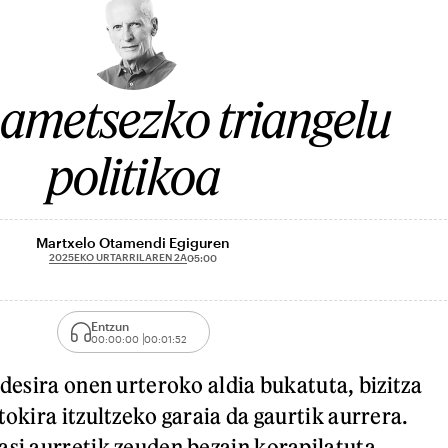
ametsezko triangelu
politikoa
Martxelo Otamendi Egiguren
2025EKO URTARRILAREN 2A
05:00
Entzun
00:00:00
00:01:52
 desira onen urteroko aldia bukatuta, bizitza
tokira itzultzeko garaia da gaurtik aurrera.
asi aurretik zeuden bezain korapilatuta