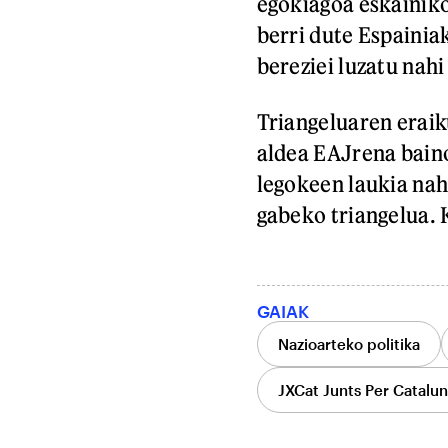
egokiagoa eskainiko
berri dute Espainia
bereziei luzatu nahi
Triangeluaren eraik
aldea EAJrena baino
legokeen laukia nah
gabeko triangelua. 
GAIAK
Nazioarteko politika
JXCat Junts Per Catalu