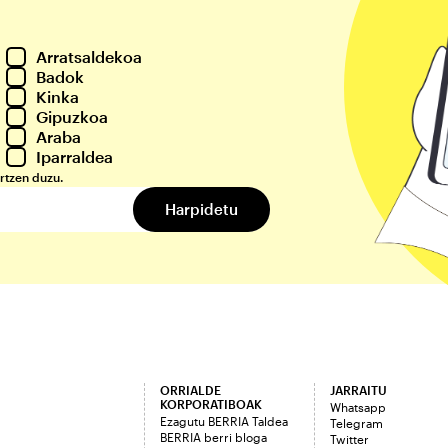
Arratsaldekoa
Badok
Kinka
Gipuzkoa
Araba
Iparraldea
rtzen duzu.
ORRIALDE
JARRAITU
KORPORATIBOAK
Whatsapp
Ezagutu BERRIA Taldea
Telegram
BERRIA berri bloga
Twitter