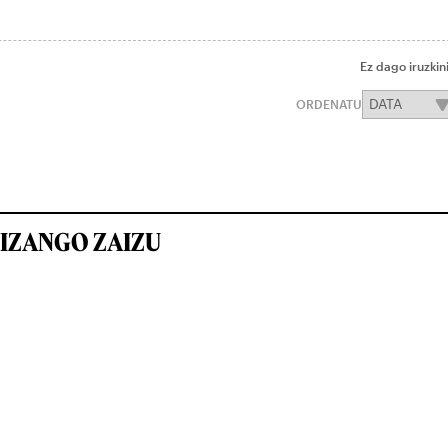
Ez dago iruzkin
ORDENATU
IZANGO ZAIZU