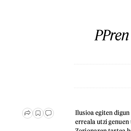
PPren 
Ilusioa egiten digun
erreala utzi genuen 
Zorionaren tartea h