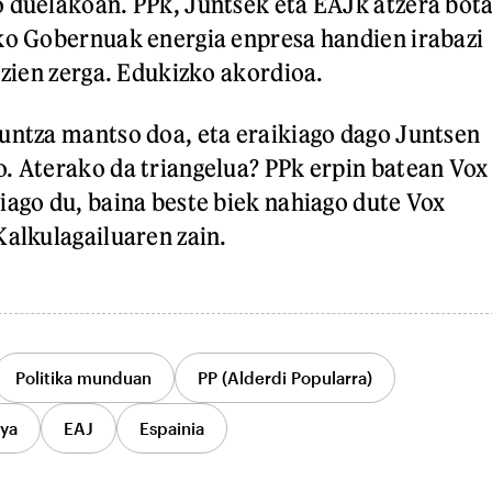
 duelakoan. PPk, Juntsek eta EAJk atzera bot
ko Gobernuak energia enpresa handien irabazi
 zien zerga. Edukizko akordioa.
untza mantso doa, eta eraikiago dago Juntsen
. Aterako da triangelua? PPk erpin batean Vox
iago du, baina beste biek nahiago dute Vox
Kalkulagailuaren zain.
Politika munduan
PP (Alderdi Popularra)
nya
EAJ
Espainia