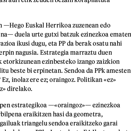
an —Hego Euskal Herrikoa zuzenean edo
ena— duela urte gutxi batzuk ezinezkoa emate
azioa ikusi dugu, eta PP da berak osatu nahi
erpin nagusia. Estrategia marraztu duen
 etorkizunean ezinbesteko izango zaizkion
ditu beste bi erpinetan. Sendoa da PPk amesten
 Ez, inolaz ere ez; oraingoz. Politikan «ez»
z» direlako.
pen estrategikoa —«oraingoz»— ezinezkoa
bilpena eraikitzen hasi da geometra,
ailuak triangelu sendoa eraikitzeko garai