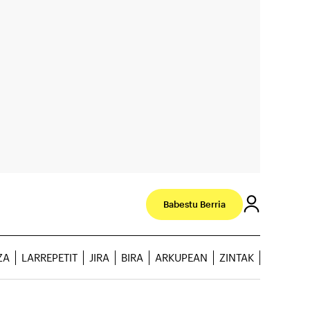
Babestu Berria
ZA
LARREPETIT
JIRA
BIRA
ARKUPEAN
ZINTAK