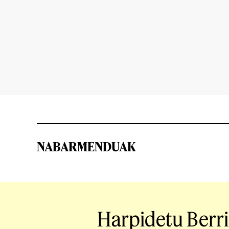
NABARMENDUAK
Harpidetu Berr