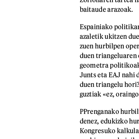
baitaude arazoak.
Espainiako politik
azaletik ukitzen du
zuen hurbilpen oper
duen triangeluaren 
geometra politikoak
Junts eta EAJ nahi 
duen triangelu hori?
guztiak «ez, oraingo
PPrenganako hurbil
denez, edukizko hur
Kongresuko kalkulag