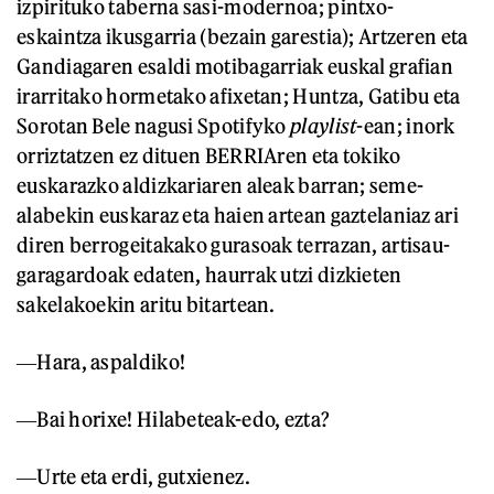
izpirituko taberna sasi-modernoa; pintxo-
eskaintza ikusgarria (bezain garestia); Artzeren eta
Gandiagaren esaldi motibagarriak euskal grafian
irarritako hormetako afixetan; Huntza, Gatibu eta
Sorotan Bele nagusi Spotifyko
playlist
-ean; inork
orriztatzen ez dituen BERRIAren eta tokiko
euskarazko aldizkariaren aleak barran; seme-
alabekin euskaraz eta haien artean gaztelaniaz ari
diren berrogeitakako gurasoak terrazan, artisau-
garagardoak edaten, haurrak utzi dizkieten
sakelakoekin aritu bitartean.
―Hara, aspaldiko!
―Bai horixe! Hilabeteak-edo, ezta?
―Urte eta erdi, gutxienez.