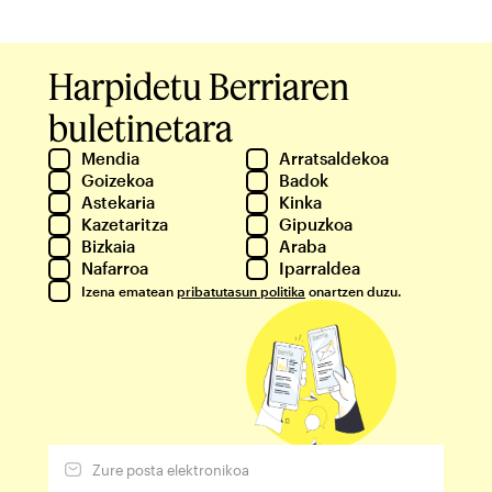
Harpidetu Berriaren
buletinetara
Mendia
Arratsaldekoa
Goizekoa
Badok
Astekaria
Kinka
Kazetaritza
Gipuzkoa
Bizkaia
Araba
Nafarroa
Iparraldea
Izena ematean
pribatutasun politika
onartzen duzu.