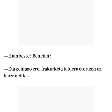
―Hainbeste? Benetan?
―Eta gehiago ere. Irakurketa taldera etortzen ez
haizenetik...