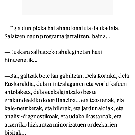
―Egia dun pixka bat abandonatuta daukadala.
Saiatzen naun programa jarraitzen, baina...
―Euskara salbatzeko ahaleginetan hasi
hintzenetik...
―Bai, galtzak bete lan gabiltzan. Dela Korrika, dela
Euskaraldia, dela mintzalagunen eta world kafeen
antolaketa, dela euskalgintzako beste
erakundeekiko koordinazioa… eta txostenak, eta
kale-neurketak, eta bilerak, eta jardunaldiak, eta
analisi-diagnostikoak, eta udako ikastaroak, eta
atzerriko hizkuntza minorizatuen ordezkarien
bisitak...