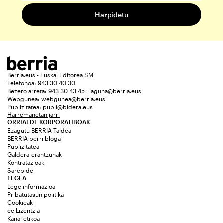
Berria.eus - Euskal Editorea SM
Telefonoa: 943 30 40 30
Bezero arreta: 943 30 43 45 | laguna@berria.eus
Webgunea:
webgunea@berria.eus
Publizitatea:
publi@bidera.eus
Harremanetan jarri
ORRIALDE KORPORATIBOAK
Ezagutu BERRIA Taldea
BERRIA berri bloga
Publizitatea
Galdera-erantzunak
Kontratazioak
Sarebide
LEGEA
Lege informazioa
Pribatutasun politika
Cookieak
cc Lizentzia
Kanal etikoa