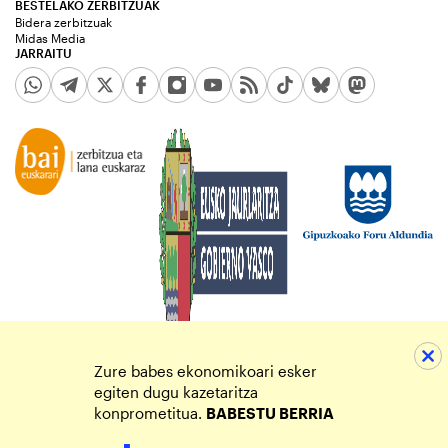
BESTELAKO ZERBITZUAK
Bidera zerbitzuak
Midas Media
JARRAITU
Zure babes ekonomikoari esker
egiten dugu kazetaritza
konprometitua.
BABESTU BERRIA