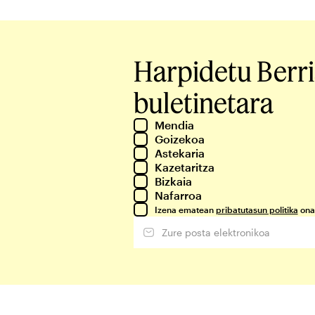
Harpidetu Berr
buletinetara
Mendia
Goizekoa
Astekaria
Kazetaritza
Bizkaia
Nafarroa
Izena ematean
pribatutasun politika
ona