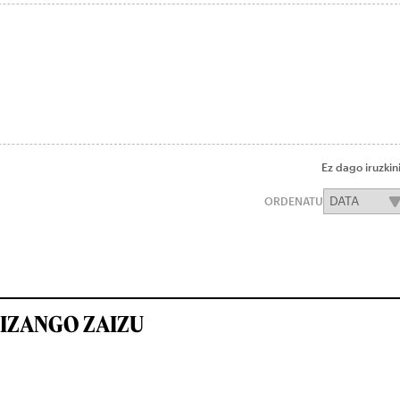
Ez dago iruzkin
ORDENATU
IZANGO ZAIZU