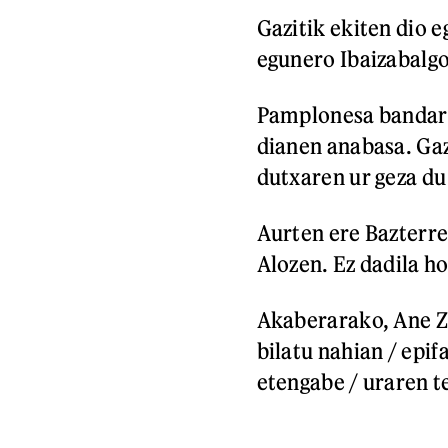
Gazitik ekiten dio 
egunero Ibaizabalgo
Pamplonesa bandare
dianen anabasa. Gaz
dutxaren ur geza du
Aurten ere Bazterre
Alozen. Ez dadila h
Akaberarako, Ane Z
bilatu nahian / epif
etengabe / uraren te