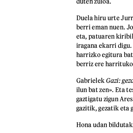
duten zuloa.
Duela hiru urte Ju
berri eman nuen. J
eta, patuaren kirib
iragana ekarri digu.
harrizko egitura ba
berriz ere harrituko
Gabrielek
Gazi: gez
ilun bat zen». Eta 
gaztigatu zigun Are
gazitik, gezatik eta 
Hona udan bildutak