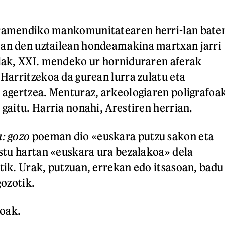
rramendiko mankomunitatearen herri-lan bate
oan den uztailean hondeamakina martxan jarri
ilak, XXI. mendeko ur horniduraren aferak
 Harritzekoa da gurean lurra zulatu eta
t agertzea. Menturaz, arkeologiaren poligrafoa
 gaitu. Harria nonahi, Arestiren herrian.
a: goz
o
poeman dio «euskara putzu sakon eta
testu hartan «euskara ura bezalakoa» dela
stik. Urak, putzuan, errekan edo itsasoan, badu
gozotik.
oak.