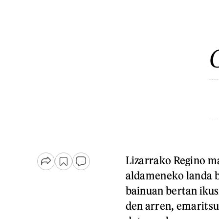
G
Lizarrako Regino ma
aldameneko landa bi
bainuan bertan ikus
den arren, emaritsu