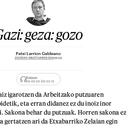
azi: geza: gozo
Patxi Larrion Galdeano
2025EKO ABUZTUAREN 30A
05:00
Entzun
00:00:00
00:02:10
iz igarotzen da Arbeitzako putzuaren
detik, eta erran didanez ez du inoiz inor
i. Sakona behar du putzuak. Horren sakona ez
a gertatzen ari da Etxabarriko Zelaian egin