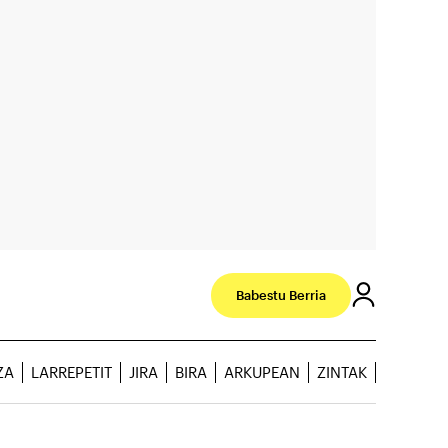
Babestu Berria
ZA
LARREPETIT
JIRA
BIRA
ARKUPEAN
ZINTAK