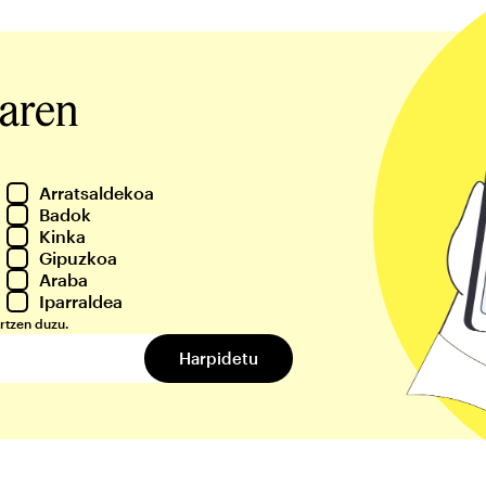
iaren
Arratsaldekoa
Badok
Kinka
Gipuzkoa
Araba
Iparraldea
rtzen duzu.