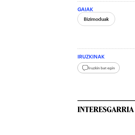
GAIAK
Bizimoduak
IRUZKINAK
Iruzkin bat egin
INTERESGARRIA 