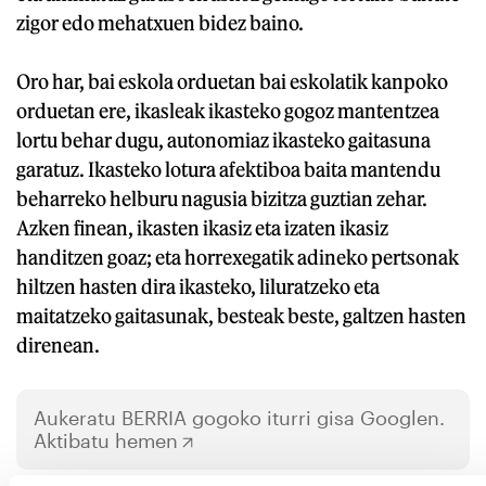
zigor edo mehatxuen bidez baino.
Oro har, bai eskola orduetan bai eskolatik kanpoko
orduetan ere, ikasleak ikasteko gogoz mantentzea
lortu behar dugu, autonomiaz ikasteko gaitasuna
garatuz. Ikasteko lotura afektiboa baita mantendu
beharreko helburu nagusia bizitza guztian zehar.
Azken finean, ikasten ikasiz eta izaten ikasiz
handitzen goaz; eta horrexegatik adineko pertsonak
hiltzen hasten dira ikasteko, liluratzeko eta
maitatzeko gaitasunak, besteak beste, galtzen hasten
direnean.
Aukeratu
BERRIA
gogoko iturri gisa Googlen.
Aktibatu hemen