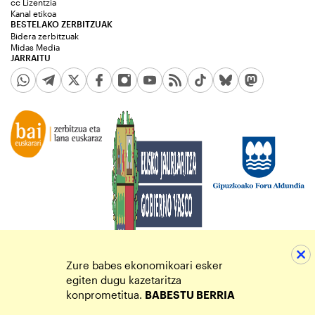
cc Lizentzia
Kanal etikoa
BESTELAKO ZERBITZUAK
Bidera zerbitzuak
Midas Media
JARRAITU
Zure babes ekonomikoari esker
egiten dugu kazetaritza
konprometitua.
BABESTU BERRIA