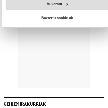
Aukeratu
fitxategiak erabiltzen ditu. Zure esperientzia eta zerbitzuak
hobetzeko asmoz, cookie teknologiaz baliatzen gara. Ohar
hau onartuz gero, teknologia hori erabiltzeko baimen
esplizitua ematen diguzu.
Gehiago irakurri
Baztertu cookie-ak
GEHIEN IRAKURRIAK