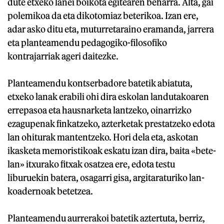
dute etxeko lanei boikota egitearen beharra. Alta, gai
polemikoa da eta dikotomiaz beterikoa. Izan ere,
adar asko ditu eta, muturretaraino eramanda, jarrera
eta planteamendu pedagogiko-filosofiko
kontrajarriak ageri daitezke.
Planteamendu kontserbadore batetik abiatuta,
etxeko lanak erabili ohi dira eskolan landutakoaren
errepasoa eta hausnarketa lantzeko, oinarrizko
ezagupenak finkatzeko, azterketak prestatzeko edota
lan ohiturak mantentzeko. Hori dela eta, askotan
ikasketa memoristikoak eskatu izan dira, baita «bete-
lan» itxurako fitxak osatzea ere, edota testu
liburuekin batera, osagarri gisa, argitaraturiko lan-
koadernoak betetzea.
Planteamendu aurrerakoi batetik aztertuta, berriz,