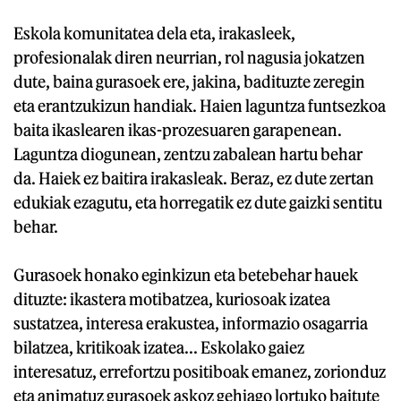
Eskola komunitatea dela eta, irakasleek,
profesionalak diren neurrian, rol nagusia jokatzen
dute, baina gurasoek ere, jakina, badituzte zeregin
eta erantzukizun handiak. Haien laguntza funtsezkoa
baita ikaslearen ikas-prozesuaren garapenean.
Laguntza diogunean, zentzu zabalean hartu behar
da. Haiek ez baitira irakasleak. Beraz, ez dute zertan
edukiak ezagutu, eta horregatik ez dute gaizki sentitu
behar.
Gurasoek honako eginkizun eta betebehar hauek
dituzte: ikastera motibatzea, kuriosoak izatea
sustatzea, interesa erakustea, informazio osagarria
bilatzea, kritikoak izatea... Eskolako gaiez
interesatuz, errefortzu positiboak emanez, zorionduz
eta animatuz gurasoek askoz gehiago lortuko baitute