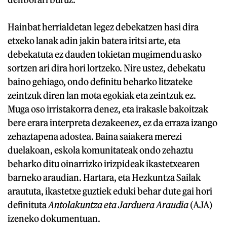
Hainbat herrialdetan legez debekatzen hasi dira
etxeko lanak adin jakin batera iritsi arte, eta
debekatuta ez dauden tokietan mugimendu asko
sortzen ari dira hori lortzeko. Nire ustez, debekatu
baino gehiago, ondo definitu beharko litzateke
zeintzuk diren lan mota egokiak eta zeintzuk ez.
Muga oso irristakorra denez, eta irakasle bakoitzak
bere erara interpreta dezakeenez, ez da erraza izango
zehaztapena adostea. Baina saiakera merezi
duelakoan, eskola komunitateak ondo zehaztu
beharko ditu oinarrizko irizpideak ikastetxearen
barneko araudian. Hartara, eta Hezkuntza Sailak
araututa, ikastetxe guztiek eduki behar dute gai hori
definituta
Antolakuntza eta Jarduera Araudia
(AJA)
izeneko dokumentuan.