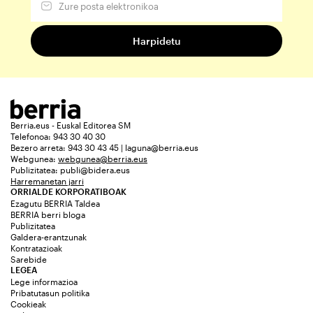
Berria.eus - Euskal Editorea SM
Telefonoa: 943 30 40 30
Bezero arreta: 943 30 43 45 | laguna@berria.eus
Webgunea:
webgunea@berria.eus
Publizitatea:
publi@bidera.eus
Harremanetan jarri
ORRIALDE KORPORATIBOAK
Ezagutu BERRIA Taldea
BERRIA berri bloga
Publizitatea
Galdera-erantzunak
Kontratazioak
Sarebide
LEGEA
Lege informazioa
Pribatutasun politika
Cookieak