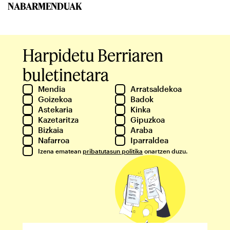
NABARMENDUAK
Harpidetu Berriaren
buletinetara
Mendia
Arratsaldekoa
Goizekoa
Badok
Astekaria
Kinka
Kazetaritza
Gipuzkoa
Bizkaia
Araba
Nafarroa
Iparraldea
Izena ematean
pribatutasun politika
onartzen duzu.