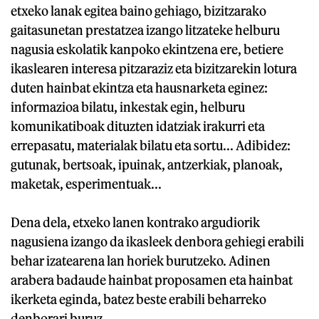
etxeko lanak egitea baino gehiago, bizitzarako
gaitasunetan prestatzea izango litzateke helburu
nagusia eskolatik kanpoko ekintzena ere, betiere
ikaslearen interesa pitzaraziz eta bizitzarekin lotura
duten hainbat ekintza eta hausnarketa eginez:
informazioa bilatu, inkestak egin, helburu
komunikatiboak dituzten idatziak irakurri eta
errepasatu, materialak bilatu eta sortu... Adibidez:
gutunak, bertsoak, ipuinak, antzerkiak, planoak,
maketak, esperimentuak...
Dena dela, etxeko lanen kontrako argudiorik
nagusiena izango da ikasleek denbora gehiegi erabili
behar izatearena lan horiek burutzeko. Adinen
arabera badaude hainbat proposamen eta hainbat
ikerketa eginda, batez beste erabili beharreko
denborari buruz.