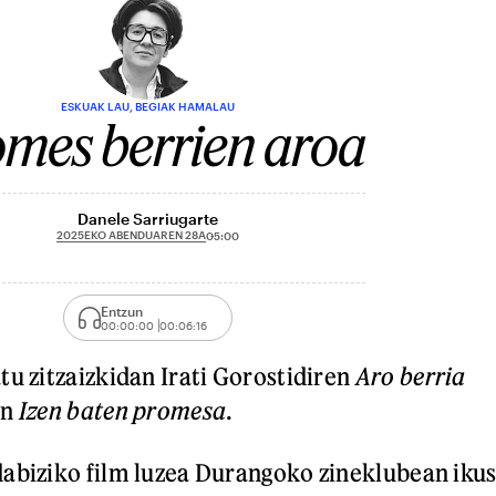
ESKUAK LAU, BEGIAK HAMALAU
mes berrien aroa
Danele Sarriugarte
2025EKO ABENDUAREN 28A
05:00
Entzun
00:00:00
00:06:16
tu zitzaizkidan Irati Gorostidiren
Aro berria
en
Izen baten promesa
.
abiziko film luzea Durangoko zineklubean ikus