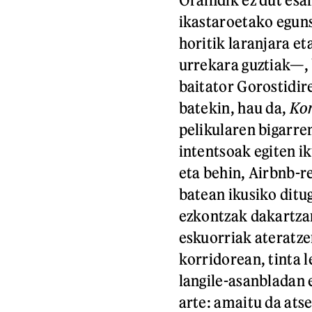
ikastaroetako egun
horitik laranjara et
urrekara guztiak—
baitator Gorostidi
batekin, hau da,
Ko
pelikularen bigarre
intentsoak egiten i
eta behin, Airbnb-r
batean ikusiko dit
ezkontzak dakartzan
eskuorriak ateratze
korridorean, tinta 
langile-asanbladan 
arte: amaitu da ats