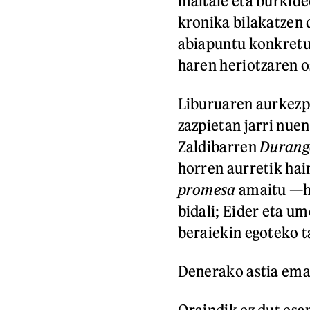
maitale eta burkide
kronika bilakatzen 
abiapuntu konkretut
haren heriotzaren o
Liburuaren aurkezp
zazpietan jarri nue
Zaldibarren
Durang
horren aurretik hai
promesa
amaitu —ho
bidali; Eider eta u
beraiekin egoteko t
Denerako astia ema
Oraindik ez dut esa