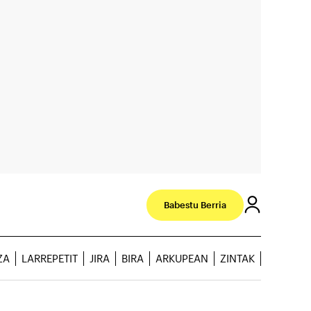
Babestu Berria
ZA
LARREPETIT
JIRA
BIRA
ARKUPEAN
ZINTAK