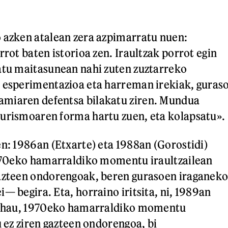
 azken atalean zera azpimarratu nuen:
rrot baten istorioa zen. Iraultzak porrot egin
atu maitasunean nahi zuten zuztarreko
 esperimentazioa eta harreman irekiak, guras
miaren defentsa bilakatu ziren. Mundua
turismoaren forma hartu zuen, eta kolapsatu»
en: 1986an (Etxarte) eta 1988an (Gorostidi)
1970eko hamarraldiko momentu iraultzailean
gazteen ondorengoak, beren gurasoen iraganek
— begira. Eta, horraino iritsita, ni, 1989an
le hau, 1970eko hamarraldiko momentu
u ez ziren gazteen ondorengoa, bi