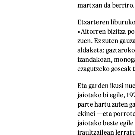
martxan da berriro.
Etxarteren liburuko
«Aitorren bizitza po
zuen. Ez zuten gauz
aldaketa: gaztaroko
izandakoan, monoga
ezagutzeko goseak 
Eta garden ikusi nu
jaiotako bi egile, 
parte hartu zuten 
ekinei —eta porrotei
jaiotako beste egi
iraultzailean lerrat