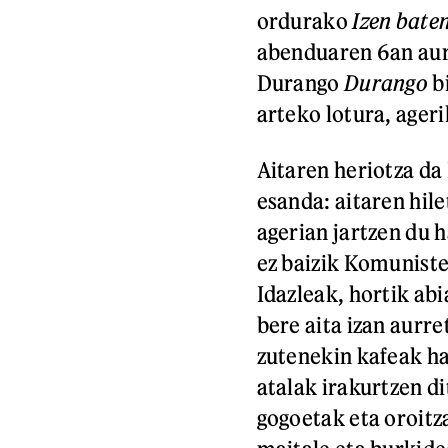
ordurako
Izen bate
abenduaren 6an aur
Durango
Durango
b
arteko lotura, ager
Aitaren heriotza da
esanda: aitaren hi
agerian jartzen du 
ez baizik Komuniste
Idazleak, hortik abi
bere aita izan aurre
zutenekin kafeak ha
atalak irakurtzen d
gogoetak eta oroitza