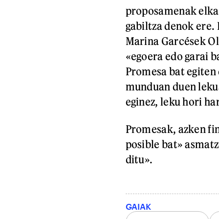
proposamenak elkar
gabiltza denok ere.
Marina Garcések Ol
«egoera edo garai b
Promesa bat egiten 
munduan duen lekua,
eginez, leku hori ha
Promesak, azken fin
posible bat» asmatz
ditu».
GAIAK