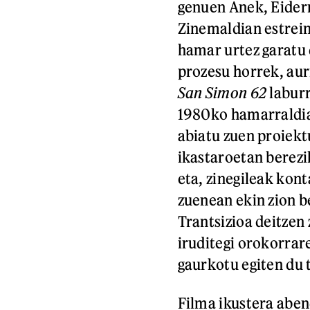
genuen Anek, Eiderr
Zinemaldian estreina
hamar urtez garatu
prozesu horrek, aurr
San Simon 62
laburr
1980ko hamarraldia
abiatu zuen proiekt
ikastaroetan berezi
eta, zinegileak kon
zuenean ekin zion be
Trantsizioa deitzen 
iruditegi orokorrar
gaurkotu egiten du 
Filma ikustera aben