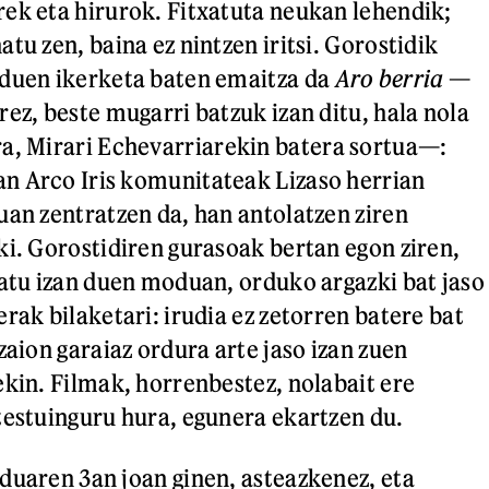
ek eta hirurok. Fitxatuta neukan lehendik;
tu zen, baina ez nintzen iritsi. Gorostidik
 duen ikerketa baten emaitza da
Aro berria
—
ez, beste mugarri batzuk izan ditu, hala nola
a, Mirari Echevarriarekin batera sortua—:
n Arco Iris komunitateak Lizaso herrian
uan zentratzen da, han antolatzen ziren
ki. Gorostidiren gurasoak bertan egon ziren,
tatu izan duen moduan, orduko argazki bat jaso
rak bilaketari: irudia ez zetorren batere bat
zaion garaiaz ordura arte jaso izan zuen
ekin. Filmak, horrenbestez, nolabait ere
testuinguru hura, egunera ekartzen du.
duaren 3an joan ginen, asteazkenez, eta