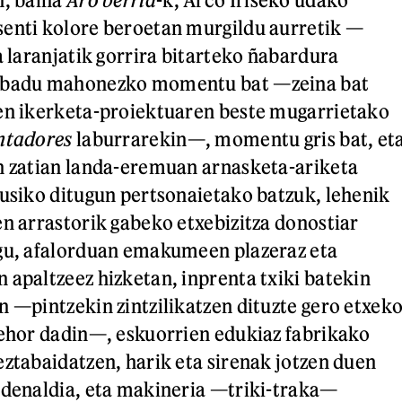
senti kolore beroetan murgildu aurretik —
a laranjatik gorrira bitarteko ñabardura
, badu mahonezko momentu bat —zeina bat
ren ikerketa-proiektuaren beste mugarrietako
ntadores
laburrarekin—, momentu gris bat, et
n zatian landa-eremuan arnasketa-ariketa
kusiko ditugun pertsonaietako batzuk, lehenik
en arrastorik gabeko etxebizitza donostiar
ugu, afalorduan emakumeen plazeraz eta
 apaltzeez hizketan, inprenta txiki batekin
n —pintzekin zintzilikatzen dituzte gero etxek
lehor dadin—, eskuorrien edukiaz fabrikako
eztabaidatzen, harik eta sirenak jotzen duen
edenaldia, eta makineria —triki-traka—