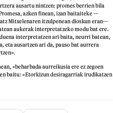
tzera ausartu nintzen: promes berrien bila
 Promesa, azken finean, izan baitaiteke —
atz Mitxelenaren itzulpenean dioskun eran—
atean aukerak interpretatzeko modu bat ere.
duena interpretatzen ari baita, neurri batean,
 eta ausartzen ari da, pauso bat aurrera
rtzen».
ean, «beharbada aurreikusia ere ez zegoen
en baitu: «Etorkizun desiragarriak irudikatzen