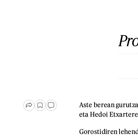
Pro
Aste berean gurutza
eta Hedoi Etxarter
Gorostidiren lehend