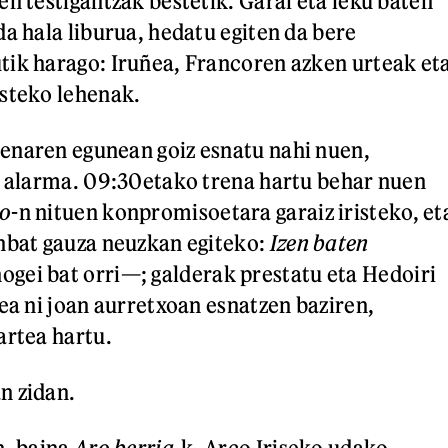
en testigantzak bestetik. Garai eta leku baten
da hala liburua, hedatu egiten da bere
ik harago: Iruñea, Francoren azken urteak et
steko lehenak.
enaren egunean goiz esnatu nahi nuen,
n alarma. 09:30etako trena hartu behar nuen
o
-n nituen konpromisoetara garaiz iristeko, et
nbat gauza neuzkan egiteko:
Izen baten
gei bat orri—; galderak prestatu eta Hedoiri
mea ni joan aurretxoan esnatzen baziren,
artea hartu.
n zidan.
n, baina
Aro berria
-k, Arco Iriseko udako