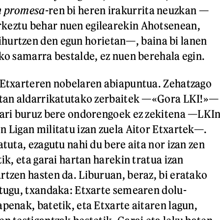
n promesa
-ren bi heren irakurrita neuzkan —
keztu behar nuen egilearekin Ahotsenean,
ihurtzen den egun horietan—, baina bi lanen
iko samarra bestalde, ez nuen berehala egin.
 Etxarteren nobelaren abiapuntua. Zehatzago
letan aldarrikatutako zerbaitek —«Gora LKI!»—
hari buruz bere ondorengoek ez zekitena —LKI
n Ligan militatu izan zuela Aitor Etxartek—.
atuta, ezagutu nahi du bere aita nor izan zen
tik, eta garai hartan harekin tratua izan
rtzen hasten da. Liburuan, beraz, bi eratako
itugu, txandaka: Etxarte semearen dolu-
penak, batetik, eta Etxarte aitaren lagun,