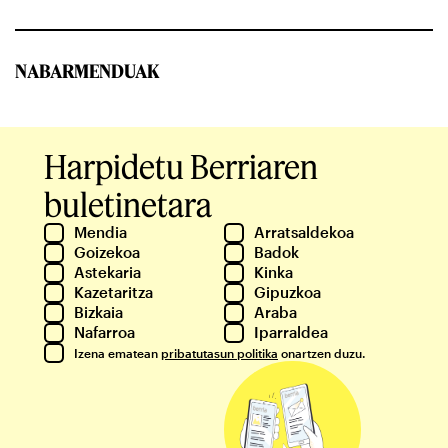
NABARMENDUAK
Harpidetu Berriaren
buletinetara
Mendia
Arratsaldekoa
Goizekoa
Badok
Astekaria
Kinka
Kazetaritza
Gipuzkoa
Bizkaia
Araba
Nafarroa
Iparraldea
Izena ematean
pribatutasun politika
onartzen duzu.