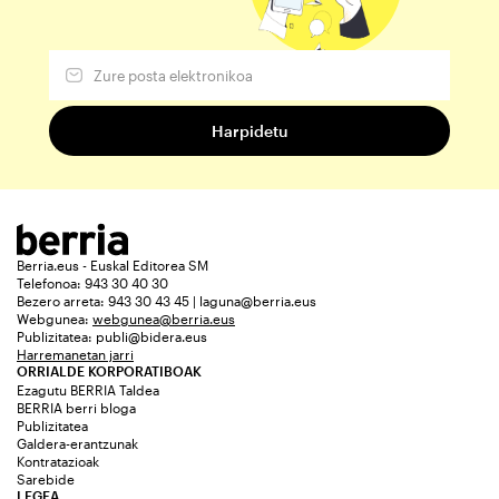
Berria.eus - Euskal Editorea SM
Telefonoa: 943 30 40 30
Bezero arreta: 943 30 43 45 | laguna@berria.eus
Webgunea:
webgunea@berria.eus
Publizitatea:
publi@bidera.eus
Harremanetan jarri
ORRIALDE KORPORATIBOAK
Ezagutu BERRIA Taldea
BERRIA berri bloga
Publizitatea
Galdera-erantzunak
Kontratazioak
Sarebide
LEGEA