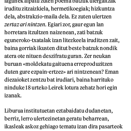
lagunek aipatu zuten poema batzuk ulergaitzak
iruditu zitzaizkiela, hermetikoegiak; hizkuntza
dela, abstrakzio-maila dela. Ez zuten ulertzen
zertaz ari
nintzen
. Egiari zor, gaur egun lan
horretara itzultzen naizenean, zati batzuk
eguneroko-txatalak izan litezkeela iruditzen zait,
baina gorriak ikusten ditut beste batzuk nondik
atera ote nituen deszifratu guran. Zer neukan
buruan «moldekatu gaituena erreproduzitzen
duten gure ezpain-ertzez» ari nintzenean? Eman
diezaioket zentzu bat irudiari, baina harrituko
ninduke 18 urteko Leirek lotura zehatz hori egin
izanak.
Liburua institutuetan eztabaidatu dudanetan,
berriz, lerro ulertezinetan geratu beharrean,
ikasleak askoz gehiago tematu izan dira pasarteok