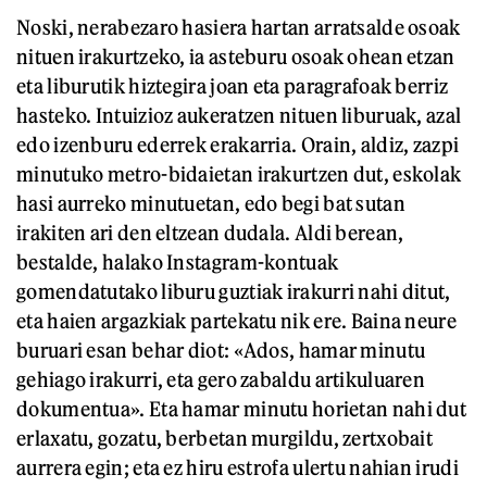
Noski, nerabezaro hasiera hartan arratsalde osoak
nituen irakurtzeko, ia asteburu osoak ohean etzan
eta liburutik hiztegira joan eta paragrafoak berriz
hasteko. Intuizioz aukeratzen nituen liburuak, azal
edo izenburu ederrek erakarria. Orain, aldiz, zazpi
minutuko metro-bidaietan irakurtzen dut, eskolak
hasi aurreko minutuetan, edo begi bat sutan
irakiten ari den eltzean dudala. Aldi berean,
bestalde, halako Instagram-kontuak
gomendatutako liburu guztiak irakurri nahi ditut,
eta haien argazkiak partekatu nik ere. Baina neure
buruari esan behar diot: «Ados, hamar minutu
gehiago irakurri, eta gero zabaldu artikuluaren
dokumentua». Eta hamar minutu horietan nahi dut
erlaxatu, gozatu, berbetan murgildu, zertxobait
aurrera egin; eta ez hiru estrofa ulertu nahian irudi