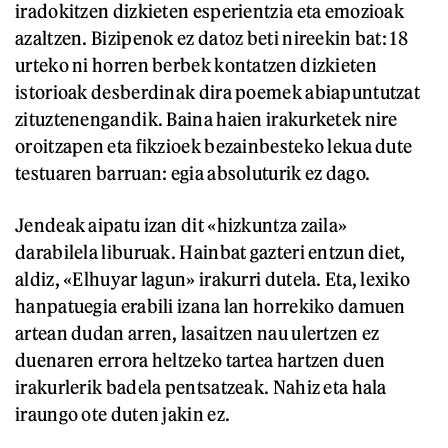
iradokitzen dizkieten esperientzia eta emozioak
azaltzen. Bizipenok ez datoz beti nireekin bat: 18
urteko ni horren berbek kontatzen dizkieten
istorioak desberdinak dira poemek abiapuntutzat
zituztenengandik. Baina haien irakurketek nire
oroitzapen eta fikzioek bezainbesteko lekua dute
testuaren barruan: egia absoluturik ez dago.
Jendeak aipatu izan dit «hizkuntza zaila»
darabilela liburuak. Hainbat gazteri entzun diet,
aldiz, «Elhuyar lagun» irakurri dutela. Eta, lexiko
hanpatuegia erabili izana lan horrekiko damuen
artean dudan arren, lasaitzen nau ulertzen ez
duenaren errora heltzeko tartea hartzen duen
irakurlerik badela pentsatzeak. Nahiz eta hala
iraungo ote duten jakin ez.