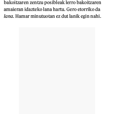
bakoitzaren zentzu posibleak lerro bakoitzaren
amaieran idazteko lana hartu. Gero etorriko da
lana
. Hamar minutuotan ez dut lanik egin nahi.