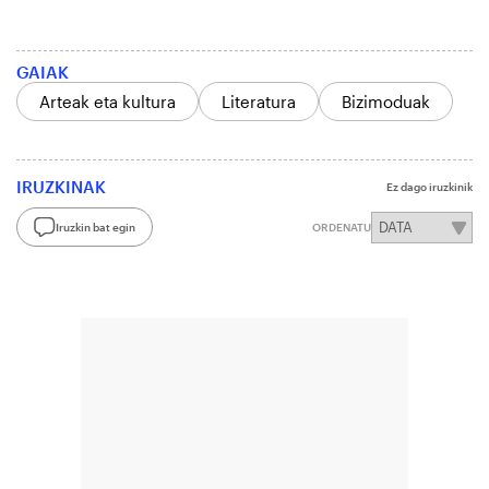
GAIAK
Arteak eta kultura
Literatura
Bizimoduak
IRUZKINAK
Ez dago iruzkinik
Iruzkin bat egin
ORDENATU