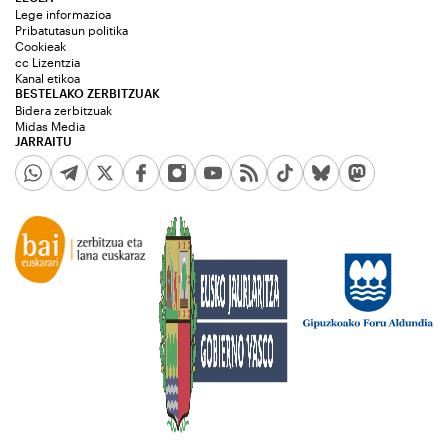
Lege informazioa
Pribatutasun politika
Cookieak
cc Lizentzia
Kanal etikoa
BESTELAKO ZERBITZUAK
Bidera zerbitzuak
Midas Media
JARRAITU