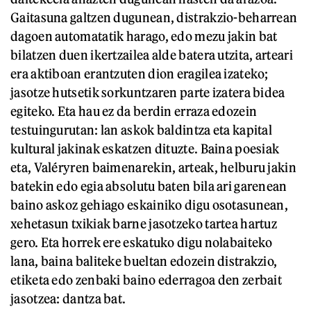
Gaitasuna galtzen dugunean, distrakzio-beharrean
dagoen automatatik harago, edo mezu jakin bat
bilatzen duen ikertzailea alde batera utzita, arteari
era aktiboan erantzuten dion eragilea izateko;
jasotze hutsetik sorkuntzaren parte izatera bidea
egiteko. Eta hau ez da berdin erraza edozein
testuingurutan: lan askok baldintza eta kapital
kultural jakinak eskatzen dituzte. Baina poesiak
eta, Valéryren baimenarekin, arteak, helburu jakin
batekin edo egia absolutu baten bila ari garenean
baino askoz gehiago eskainiko digu osotasunean,
xehetasun txikiak barne jasotzeko tartea hartuz
gero. Eta horrek ere eskatuko digu nolabaiteko
lana, baina baliteke bueltan edozein distrakzio,
etiketa edo zenbaki baino ederragoa den zerbait
jasotzea: dantza bat.