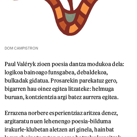
DOM CAMPISTRON
Paul Valéryk zioen poesia dantza modukoa dela:
logikoa bainoago funsgabea, debaldekoa,
bulkadak gidatua. Prosarekin parekatuz gero,
bigarren hau oinez egitea litzateke: helmuga
buruan, kontzientzia argi batez aurrera egitea.
Errazena norbere esperientziaz aritzea denez,
argitaratu nuen lehenengo poesia-bilduma
irakurle-klubetan aletzen ari ginela, hainbat