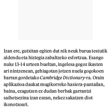
Izan ere, gutxitan egiten dut nik neuk burua testutik
aldendu eta hiztegia zabaltzeko esfortzua. Esango
nuke 13-14 urteen bueltan, ingelesa gogoz ikasten
ari nintzenean, gehiagotan jotzen nuela gogokoen
barran gordetako
Cambridge Dictionary-
ra. Orain
aplikazioa daukat mugikorreko hasiera-pantailan,
baina, ezagutzen ez dudan berbak garrantzi
saihetsezina izan ezean, nekez sakatzen diot
ikonotxoari.