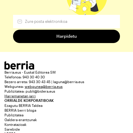
Berria.eus - Euskal Editorea SM
Telefonoa: 943 30 40 30
Bezero arreta: 943 30 43 45 | laguna@berria.eus
Webgunea:
webgunea@berria.eus
Publizitatea:
publi@bidera.eus
Harremanetan jarri
ORRIALDE KORPORATIBOAK
Ezagutu BERRIA Taldea
BERRIA berri bloga
Publizitatea
Galdera-erantzunak
Kontratazioak
Sarebide