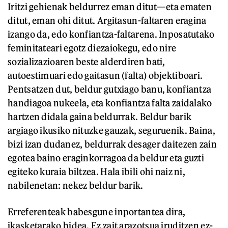
Iritzi gehienak beldurrez eman ditut—eta ematen
ditut, eman ohi ditut. Argitasun-faltaren eragina
izango da, edo konfiantza-faltarena. Inposatutako
feminitateari egotz diezaiokegu, edo nire
sozializazioaren beste alderdiren bati,
autoestimuari edo gaitasun (falta) objektiboari.
Pentsatzen dut, beldur gutxiago banu, konfiantza
handiagoa nukeela, eta konfiantza falta zaidalako
hartzen didala gaina beldurrak. Beldur barik
argiago ikusiko nituzke gauzak, seguruenik. Baina,
bizi izan dudanez, beldurrak desager daitezen zain
egotea baino eraginkorragoa da beldur eta guzti
egiteko kuraia biltzea. Hala ibili ohi naiz ni,
nabilenetan: nekez beldur barik.
Erreferenteak babesgune inportantea dira,
ikasketarako bidea. Ez zait arazotsua iruditzen ez-