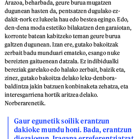
Arazoa, beharbada, geure burua mugatzen
dugunean hasten da, pentsatzen dugulako ez-
dakit-nork ez lukeela hau edo bestea egingo. Edo,
den-dena moda estetiko bilakatzen den garaiotan,
korronte batean kabitzeko teman geure burua
galtzen dugunean. Izan ere, gutako bakoitzak
zerbait badu munduari emateko, esango nuke
bereizten gaituenean datzala. Ez indibidualki
bereziak garelako edo halako zerbait, baizik eta,
zinez, gutako bakoitza delako leku-denbora-
baldintza jakin batzuen konbinaketa zehatza, eta
interesgarriena hortik aritzea delako.
Norberarenetik.
Gaur egunetik soilik erantzun
dakioke mundu honi. Bada, erantzun
diezaiogun. Iragana erreferentziatzat