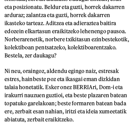
eta posizionatu. Beldur eta guzti, horrek dakarren
arduraz; zalantza eta guzti, horrek dakarren
ikasteko tarteaz. Aditzea eta adieraztea baitira
edozein elkartasun eraikitzeko lehenengo pausoa.
Norberarenetik, norbere txikitasun ezinbestekotik,
kolektiboan pentsatzeko, kolektiboarentzako.
Bestela, zer daukagu?
Ni neu, oraingoz, aldendu egingo naiz, estresak
estres, hainbeste poz eta ikasgai eman dizkidan
talaia honetatik. Esker onez BERRIAri, Dom-i eta
irakurri nauzuen guztioi, eta beste plazaren batean
topatuko garelakoan; beste formaren batean bada
ere, zerbait esan nahian, iritzi eta ideia xumeetatik
abiatuta, zerbait eraikitzeko.