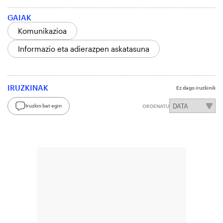
GAIAK
Komunikazioa
Informazio eta adierazpen askatasuna
IRUZKINAK
Ez dago iruzkinik
Iruzkin bat egin
ORDENATU