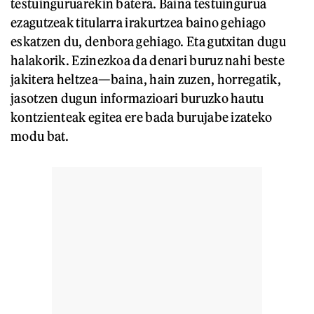
testuinguruarekin batera. Baina testuingurua
ezagutzeak titularra irakurtzea baino gehiago
eskatzen du, denbora gehiago. Eta gutxitan dugu
halakorik. Ezinezkoa da denari buruz nahi beste
jakitera heltzea—baina, hain zuzen, horregatik,
jasotzen dugun informazioari buruzko hautu
kontzienteak egitea ere bada burujabe izateko
modu bat.