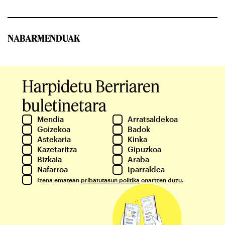
NABARMENDUAK
Harpidetu Berriaren
buletinetara
Mendia
Arratsaldekoa
Goizekoa
Badok
Astekaria
Kinka
Kazetaritza
Gipuzkoa
Bizkaia
Araba
Nafarroa
Iparraldea
Izena ematean
pribatutasun politika
onartzen duzu.