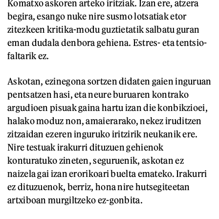
Komatxo askoren arteko iritziak. Izan ere, atzera
begira, esango nuke nire susmo lotsatiak etor
zitezkeen kritika-modu guztietatik salbatu guran
eman dudala denbora gehiena. Estres- eta tentsio-
faltarik ez.
Askotan, ezinegona sortzen didaten gaien inguruan
pentsatzen hasi, eta neure buruaren kontrako
argudioen pisuak gaina hartu izan die konbikzioei,
halako moduz non, amaierarako, nekez iruditzen
zitzaidan ezeren inguruko iritzirik neukanik ere.
Nire testuak irakurri dituzuen gehienok
konturatuko zineten, seguruenik, askotan ez
naizela gai izan erorikoari buelta emateko. Irakurri
ez dituzuenok, berriz, hona nire hutsegiteetan
artxiboan murgiltzeko ez-gonbita.