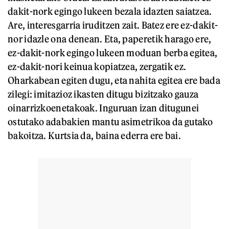
dakit-nork egingo lukeen bezala idazten saiatzea.
Are, interesgarria iruditzen zait. Batez ere ez-dakit-
nor idazle ona denean. Eta, paperetik harago ere,
ez-dakit-nork egingo lukeen moduan berba egitea,
ez-dakit-nori keinua kopiatzea, zergatik ez.
Oharkabean egiten dugu, eta nahita egitea ere bada
zilegi: imitazioz ikasten ditugu bizitzako gauza
oinarrizkoenetakoak. Inguruan izan ditugunei
ostutako adabakien mantu asimetrikoa da gutako
bakoitza. Kurtsia da, baina ederra ere bai.