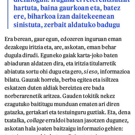
hartuta, baina gaurkoan eta, batez
ere, biharkoa izan daitekeenean
sinistuta, zerbait aldatuko badugu
Era berean, gaur egun, edozeren inguruan eman
dezakegu iritzia eta, are, askotan, eman behar
dugula dirudi. Eguneko gaiak karta-joko baten
abiaduran aldatzen dira, eta iritzia titularretik
abiatuta sortu ohi dugu eta gero,
si eso
, informazioa
bilatu. Gauzak horrela, berba egitea eta isiltzea
eskatzen duten aldiak bereiztea ere bada
norberarenetik aritzea. Gauden tokitik nekez
ezagutuko baititugu munduan ematen ari diren
gatazka, gertakari eta testuinguru guztiak. Eta, dena
txatalka,
collage
erraldoi batean jasotzen dugunez,
askotan hala joaten baitzaigu informazio gehien: