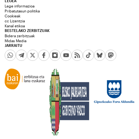
LEGEA
Lege informazioa
Pribatutasun politika
Cookieak
cc Lizentzia
Kanal etikoa
BESTELAKO ZERBITZUAK
Bidera zerbitzuak
Midas Media
JARRAITU