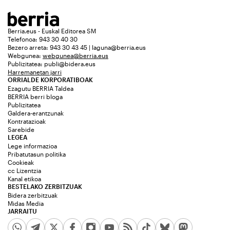
Berria.eus - Euskal Editorea SM
Telefonoa: 943 30 40 30
Bezero arreta: 943 30 43 45 | laguna@berria.eus
Webgunea:
webgunea@berria.eus
Publizitatea:
publi@bidera.eus
Harremanetan jarri
ORRIALDE KORPORATIBOAK
Ezagutu BERRIA Taldea
BERRIA berri bloga
Publizitatea
Galdera-erantzunak
Kontratazioak
Sarebide
LEGEA
Lege informazioa
Pribatutasun politika
Cookieak
cc Lizentzia
Kanal etikoa
BESTELAKO ZERBITZUAK
Bidera zerbitzuak
Midas Media
JARRAITU