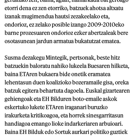
etorri dena ez zen etorriko, batzuek ahotsa altxatu
izanak mugimendua hautsi zezakeelako eta,
ondorioz, ez zelako posible izango 2009-2010eko
barne prozesuaren ondorioz ezker abertzaleak bere
osotasunean jardun armatua bukatutzat ematea.
Susma dezakegu Mintegik, pertsonak, beste hitz
batzuekin baloratu nahiko lukeela Buesaren hilketa,
baina ETAren bukaera bide onetik eramatea
lehentasun duen koalizioko bozeramaile gisa, oreka
batzuk egitera behartuta dagoela. Euskal gizartearen
gehiengoak eta EH Bilduren boto-emaile askok
eskertuko lukete ETAren iraganari buruzko
irakurketa kritikoagoa, eta horrek sinesgarritasun
handiagoa emango lioke indarkeriaren arbuioari.
Baina EH Bilduk edo Sortuk aurkari politiko guztiek