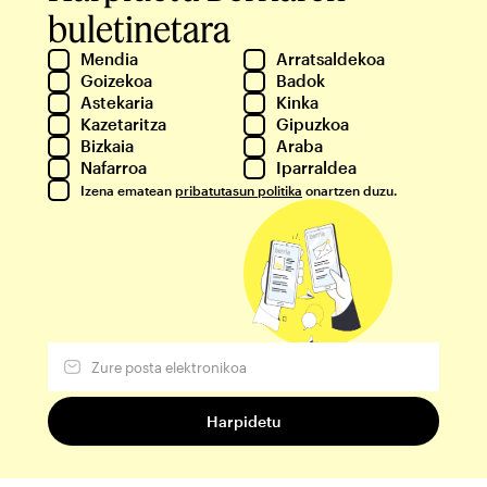
buletinetara
Mendia
Arratsaldekoa
Goizekoa
Badok
Astekaria
Kinka
Kazetaritza
Gipuzkoa
Bizkaia
Araba
Nafarroa
Iparraldea
Izena ematean
pribatutasun politika
onartzen duzu.