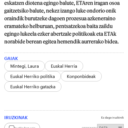
eskatzen diotena egingo balute, ETAren iragan osoa
gaitzetsiko balute, nekez izango luke ondorio onik
oraindik burutzeke dagoen prozesua azkeneraino
eramateko helburuan, pentsatzekoa baita zaildu
egingo lukeela ezker abertzale politikoak eta ETAk
norabide berean egitea hemendik aurrerako bidea.
GAIAK
Mintegi, Laura
Euskal Herria
Euskal Herriko politika
Konponbideak
Euskal Herriko gatazka
IRUZKINAK
Ez dago iruzkinik
Iruzkin bat egin