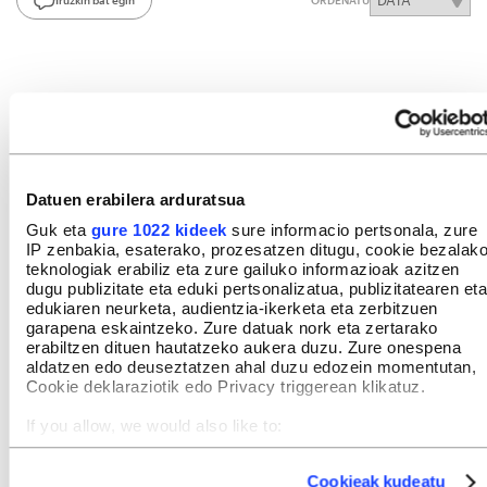
ORDENATU
Datuen erabilera arduratsua
Guk eta
gure 1022 kideek
sure informacio pertsonala, zure
IP zenbakia, esaterako, prozesatzen ditugu, cookie bezalak
teknologiak erabiliz eta zure gailuko informazioak azitzen
dugu publizitate eta eduki pertsonalizatua, publizitatearen eta
edukiaren neurketa, audientzia-ikerketa eta zerbitzuen
garapena eskaintzeko. Zure datuak nork eta zertarako
erabiltzen dituen hautatzeko aukera duzu. Zure onespena
aldatzen edo deuseztatzen ahal duzu edozein momentutan,
Cookie deklaraziotik edo Privacy triggerean klikatuz.
If you allow, we would also like to:
Collect information about your geographical location
which can be accurate to within several meters
Cookieak kudeatu