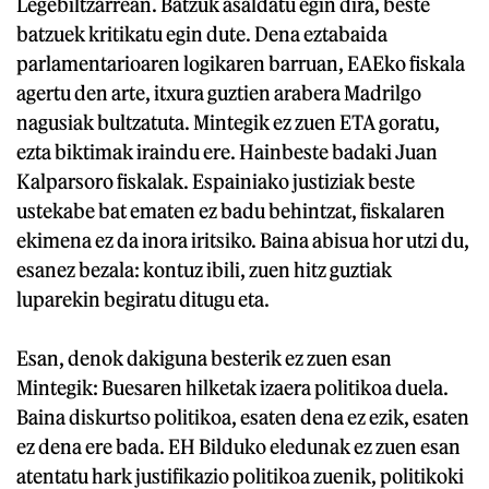
Legebiltzarrean. Batzuk asaldatu egin dira, beste
batzuek kritikatu egin dute. Dena eztabaida
parlamentarioaren logikaren barruan, EAEko fiskala
agertu den arte, itxura guztien arabera Madrilgo
nagusiak bultzatuta. Mintegik ez zuen ETA goratu,
ezta biktimak iraindu ere. Hainbeste badaki Juan
Kalparsoro fiskalak. Espainiako justiziak beste
ustekabe bat ematen ez badu behintzat, fiskalaren
ekimena ez da inora iritsiko. Baina abisua hor utzi du,
esanez bezala: kontuz ibili, zuen hitz guztiak
luparekin begiratu ditugu eta.
Esan, denok dakiguna besterik ez zuen esan
Mintegik: Buesaren hilketak izaera politikoa duela.
Baina diskurtso politikoa, esaten dena ez ezik, esaten
ez dena ere bada. EH Bilduko eledunak ez zuen esan
atentatu hark justifikazio politikoa zuenik, politikoki