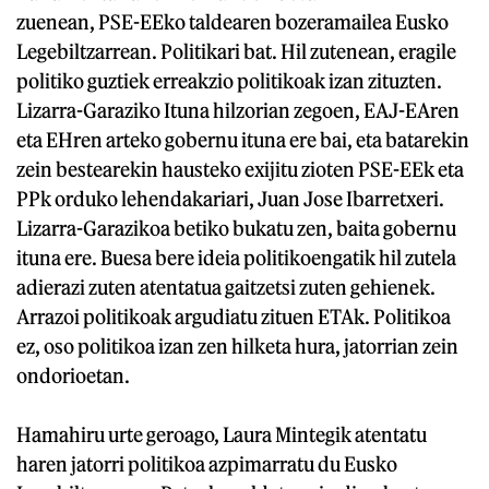
zuenean, PSE-EEko taldearen bozeramailea Eusko
Legebiltzarrean. Politikari bat. Hil zutenean, eragile
politiko guztiek erreakzio politikoak izan zituzten.
Lizarra-Garaziko Ituna hilzorian zegoen, EAJ-EAren
eta EHren arteko gobernu ituna ere bai, eta batarekin
zein bestearekin hausteko exijitu zioten PSE-EEk eta
PPk orduko lehendakariari, Juan Jose Ibarretxeri.
Lizarra-Garazikoa betiko bukatu zen, baita gobernu
ituna ere. Buesa bere ideia politikoengatik hil zutela
adierazi zuten atentatua gaitzetsi zuten gehienek.
Arrazoi politikoak argudiatu zituen ETAk. Politikoa
ez, oso politikoa izan zen hilketa hura, jatorrian zein
ondorioetan.
Hamahiru urte geroago, Laura Mintegik atentatu
haren jatorri politikoa azpimarratu du Eusko