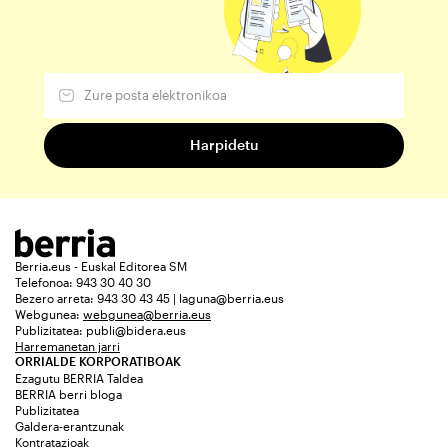
Berria.eus - Euskal Editorea SM
Telefonoa: 943 30 40 30
Bezero arreta: 943 30 43 45 | laguna@berria.eus
Webgunea:
webgunea@berria.eus
Publizitatea:
publi@bidera.eus
Harremanetan jarri
ORRIALDE KORPORATIBOAK
Ezagutu BERRIA Taldea
BERRIA berri bloga
Publizitatea
Galdera-erantzunak
Kontratazioak