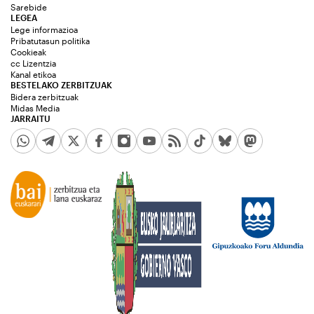
Sarebide
LEGEA
Lege informazioa
Pribatutasun politika
Cookieak
cc Lizentzia
Kanal etikoa
BESTELAKO ZERBITZUAK
Bidera zerbitzuak
Midas Media
JARRAITU