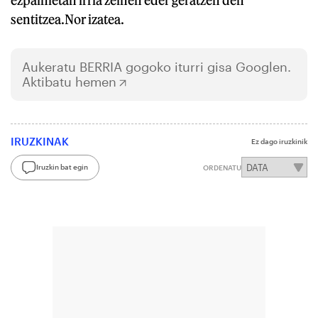
sentitzea.Nor izatea.
Aukeratu
BERRIA
gogoko iturri gisa Googlen.
Aktibatu hemen
IRUZKINAK
Ez dago iruzkinik
Iruzkin bat egin
ORDENATU