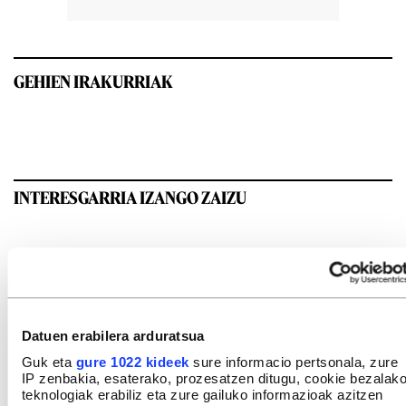
GEHIEN IRAKURRIAK
INTERESGARRIA IZANGO ZAIZU
Datuen erabilera arduratsua
Guk eta
gure 1022 kideek
sure informacio pertsonala, zure
IP zenbakia, esaterako, prozesatzen ditugu, cookie bezalak
teknologiak erabiliz eta zure gailuko informazioak azitzen