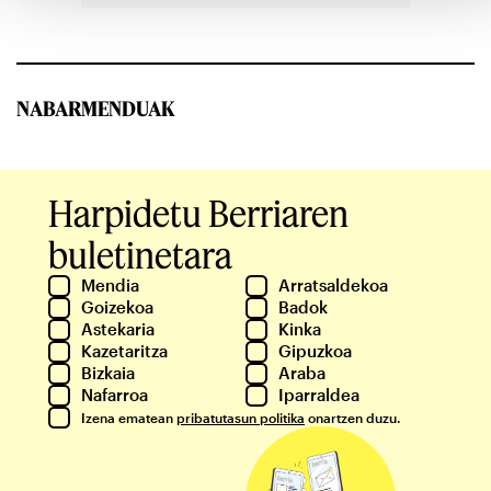
NABARMENDUAK
Harpidetu Berriaren
buletinetara
Mendia
Arratsaldekoa
Goizekoa
Badok
Astekaria
Kinka
Kazetaritza
Gipuzkoa
Bizkaia
Araba
Nafarroa
Iparraldea
Izena ematean
pribatutasun politika
onartzen duzu.