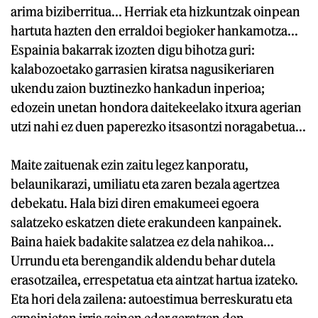
arima biziberritua... Herriak eta hizkuntzak oinpean
hartuta hazten den erraldoi begioker hankamotza...
Espainia bakarrak izozten digu bihotza guri:
kalabozoetako garrasien kiratsa nagusikeriaren
ukendu zaion buztinezko hankadun inperioa;
edozein unetan hondora daitekeelako itxura agerian
utzi nahi ez duen paperezko itsasontzi noragabetua...
Maite zaituenak ezin zaitu legez kanporatu,
belaunikarazi, umiliatu eta zaren bezala agertzea
debekatu. Hala bizi diren emakumeei egoera
salatzeko eskatzen diete erakundeen kanpainek.
Baina haiek badakite salatzea ez dela nahikoa...
Urrundu eta berengandik aldendu behar dutela
erasotzailea, errespetatua eta aintzat hartua izateko.
Eta hori dela zailena: autoestimua berreskuratu eta
ezpainietan irria zeinen eder geratzen den