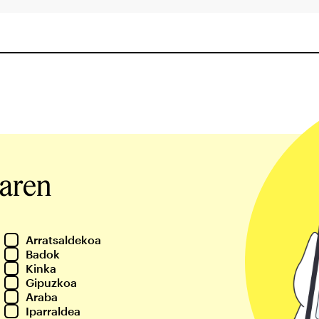
iaren
Arratsaldekoa
Badok
Kinka
Gipuzkoa
Araba
Iparraldea