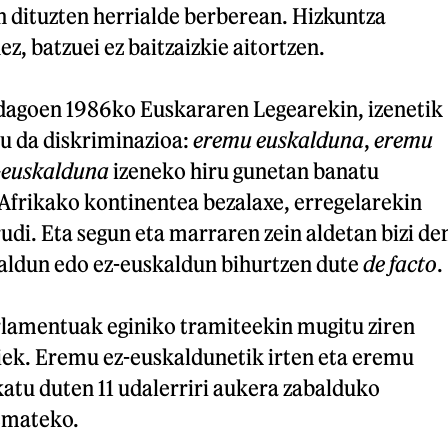
n dituzten herrialde berberean. Hizkuntza
z, batzuei ez baitzaizkie aitortzen.
dagoen 1986ko Euskararen Legearekin, izenetik
tu da diskriminazioa:
eremu euskalduna
,
eremu
-euskalduna
izeneko hiru gunetan banatu
 Afrikako kontinentea bezalaxe, erregelarekin
udi. Eta segun eta marraren zein aldetan bizi de
kaldun edo ez-euskaldun bihurtzen dute
de facto
.
lamentuak eginiko tramiteekin mugitu ziren
iek. Eremu ez-euskaldunetik irten eta eremu
atu duten 11 udalerriri aukera zabalduko
 emateko.