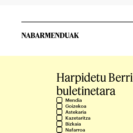
NABARMENDUAK
Harpidetu Berr
buletinetara
Mendia
Goizekoa
Astekaria
Kazetaritza
Bizkaia
Nafarroa