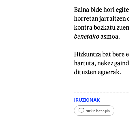
Baina bide hori egi
horretan jarraitzen 
kontra bozkatu zuen
benetako
asmoa.
Hizkuntza bat bere e
hartuta, nekez gaind
dituzten egoerak.
IRUZKINAK
Iruzkin bat egin