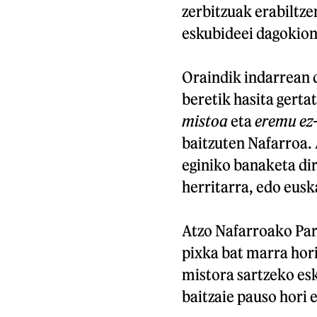
zerbitzuak erabiltze
eskubideei dagokione
Oraindik indarrean 
beretik hasita gerta
mistoa
eta
eremu ez
baitzuten Nafarroa.
eginiko banaketa dir
herritarra, edo eus
Atzo Nafarroako Par
pixka bat marra hor
mistora sartzeko esk
baitzaie pauso hori