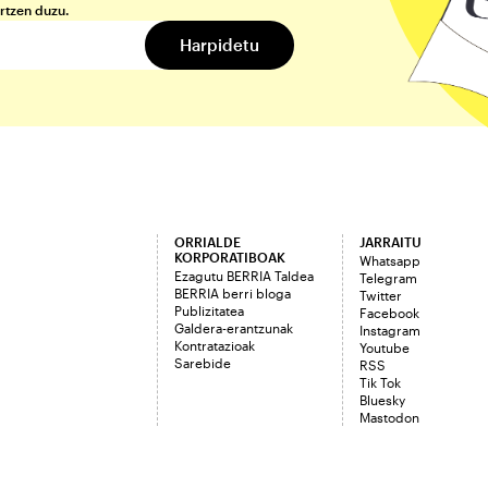
rtzen duzu.
ORRIALDE
JARRAITU
KORPORATIBOAK
Whatsapp
Ezagutu BERRIA Taldea
Telegram
BERRIA berri bloga
Twitter
Publizitatea
Facebook
Galdera-erantzunak
Instagram
Kontratazioak
Youtube
Sarebide
RSS
Tik Tok
Bluesky
Mastodon