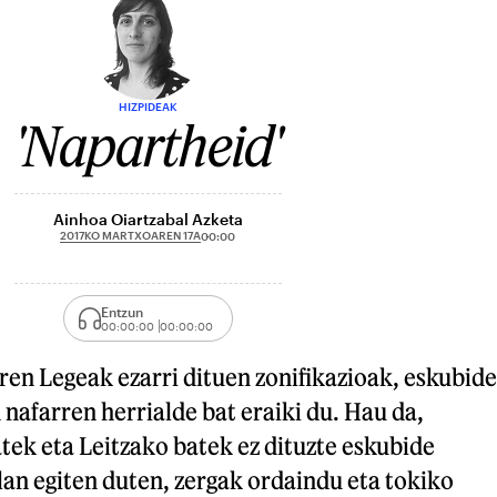
HIZPIDEAK
'Napartheid'
Ainhoa Oiartzabal Azketa
2017KO MARTXOAREN 17A
00:00
Entzun
00:00:00
00:00:00
en Legeak ezarri dituen zonifikazioak, eskubide
 nafarren herrialde bat eraiki du. Hau da,
tek eta Leitzako batek ez dituzte eskubide
 lan egiten duten, zergak ordaindu eta tokiko