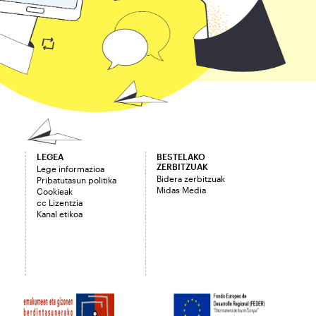
LEGEA
BESTELAKO
ZERBITZUAK
Lege informazioa
Bidera zerbitzuak
Pribatutasun politika
Midas Media
Cookieak
cc Lizentzia
Kanal etikoa