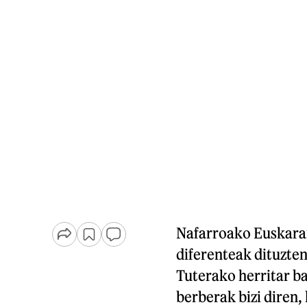
Nafarroako Euskarar
diferenteak dituzten
Tuterako herritar ba
berberak bizi diren,