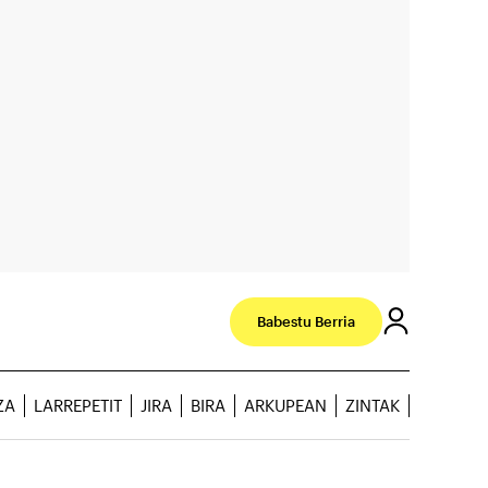
Babestu Berria
ZA
LARREPETIT
JIRA
BIRA
ARKUPEAN
ZINTAK