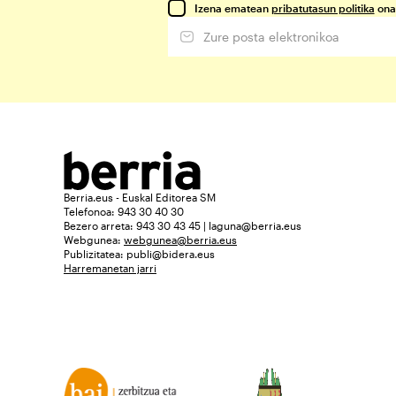
Izena ematean
pribatutasun politika
ona
Berria.eus - Euskal Editorea SM
Telefonoa: 943 30 40 30
Bezero arreta: 943 30 43 45 | laguna@berria.eus
Webgunea:
webgunea@berria.eus
Publizitatea:
publi@bidera.eus
Harremanetan jarri