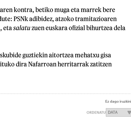
tearen kontra, betiko muga eta marrek bere
dute: PSNk adibidez, atzoko tramitazioaren
, eta
salatu
zuen euskara ofizial bihurtzea dela
skubide guztiekin aitortzea mehatxu gisa
ituko dira Nafarroan herritarrak zatitzen
Ez dago iruzkin
ORDENATU