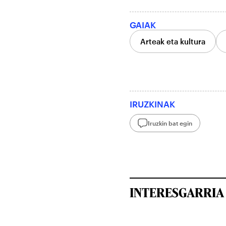
GAIAK
Arteak eta kultura
IRUZKINAK
Iruzkin bat egin
INTERESGARRIA 