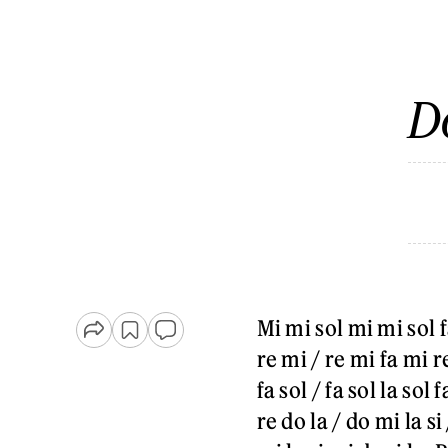
Do
Mi mi sol mi mi sol f
re mi / re mi fa mi re
fa sol / fa sol la sol
re do la / do mi la si