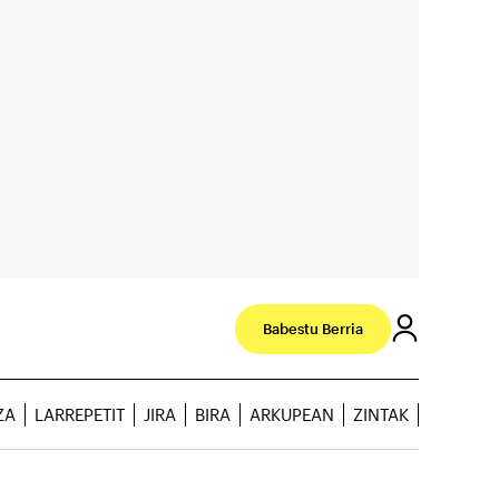
Babestu Berria
ZA
LARREPETIT
JIRA
BIRA
ARKUPEAN
ZINTAK