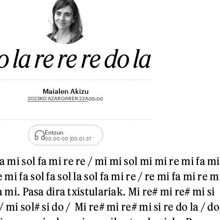
 la re re re do la
Maialen Akizu
2023KO AZAROAREN 22A
05:00
Entzun
00:00:00
00:01:37
a mi sol fa mi re re / mi mi sol mi mi re mi fa mi
 mi fa sol fa sol la sol fa mi re / re mi fa mi re m
 fa mi. Pasa dira txistulariak. Mi re# mi re# mi si
 / mi sol# si do / Mi re# mi re# mi si re do la / do