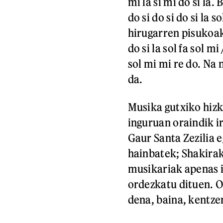
mi la si mi do si la.
do si do si do si la s
hirugarren pisukoak
do si la sol fa sol mi
sol mi mi re do. Na 
da.
Musika gutxiko hizk
inguruan oraindik i
Gaur Santa Zezilia 
hainbatek; Shakirak,
musikariak apenas i
ordezkatu dituen. O
dena, baina, kentzen 