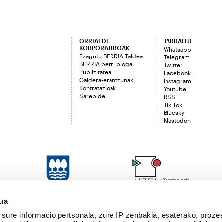
ORRIALDE
JARRAITU
KORPORATIBOAK
Whatsapp
Ezagutu BERRIA Taldea
Telegram
BERRIA berri bloga
Twitter
Publizitatea
Facebook
Galdera-erantzunak
Instagram
Kontratazioak
Youtube
Sarebide
RSS
Tik Tok
Bluesky
Mastodon
sua
sure informacio pertsonala, zure IP zenbakia, esaterako, proze