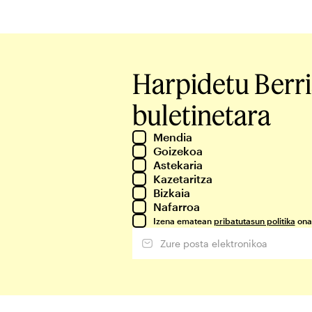
Harpidetu Berr
buletinetara
Mendia
Goizekoa
Astekaria
Kazetaritza
Bizkaia
Nafarroa
Izena ematean
pribatutasun politika
ona