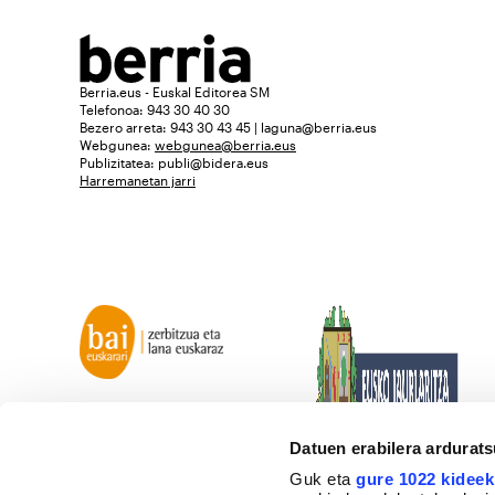
Berria.eus - Euskal Editorea SM
Telefonoa: 943 30 40 30
Bezero arreta: 943 30 43 45 | laguna@berria.eus
Webgunea:
webgunea@berria.eus
Publizitatea:
publi@bidera.eus
Harremanetan jarri
Datuen erabilera ardurat
Guk eta
gure 1022 kideek