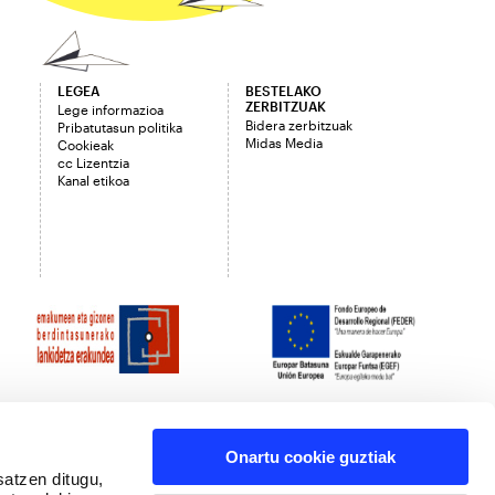
LEGEA
BESTELAKO
ZERBITZUAK
Lege informazioa
Bidera zerbitzuak
Pribatutasun politika
Midas Media
Cookieak
cc Lizentzia
Kanal etikoa
Onartu cookie guztiak
satzen ditugu,