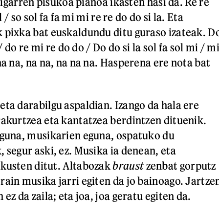
 Bigarren pisukoa pianoa ikasten hasi da. Re re
ol / so sol fa fa mi mi re re do do si la. Eta
 pixka bat euskaldundu ditu guraso izateak. D
 / do re mi re do do / Do do si la sol fa sol mi / m
na na, na na, na na na. Hasperena ere nota bat
eta darabilgu aspaldian. Izango da hala ere
rakurtzea eta kantatzea berdintzen dituenik.
eguna, musikarien eguna, ospatuko du
 segur aski, ez. Musika ia denean, eta
kusten ditut. Altabozak
braust
zenbat gorputz
rain musika jarri egiten da jo bainoago. Jartze
ez da zaila; eta joa, joa geratu egiten da.