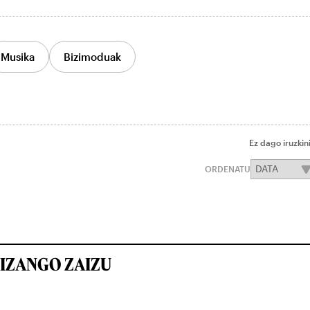
Musika
Bizimoduak
Ez dago iruzkin
ORDENATU
IZANGO ZAIZU