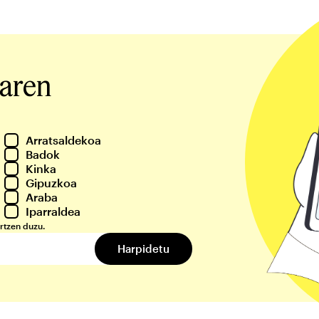
iaren
Arratsaldekoa
Badok
Kinka
Gipuzkoa
Araba
Iparraldea
rtzen duzu.