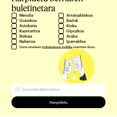
buletinetara
Mendia
Arratsaldekoa
Goizekoa
Badok
Astekaria
Kinka
Kazetaritza
Gipuzkoa
Bizkaia
Araba
Nafarroa
Iparraldea
Izena ematean
pribatutasun politika
onartzen duzu.