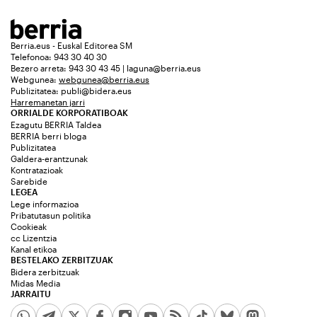
Berria.eus - Euskal Editorea SM
Telefonoa: 943 30 40 30
Bezero arreta: 943 30 43 45 | laguna@berria.eus
Webgunea:
webgunea@berria.eus
Publizitatea:
publi@bidera.eus
Harremanetan jarri
ORRIALDE KORPORATIBOAK
Ezagutu BERRIA Taldea
BERRIA berri bloga
Publizitatea
Galdera-erantzunak
Kontratazioak
Sarebide
LEGEA
Lege informazioa
Pribatutasun politika
Cookieak
cc Lizentzia
Kanal etikoa
BESTELAKO ZERBITZUAK
Bidera zerbitzuak
Midas Media
JARRAITU