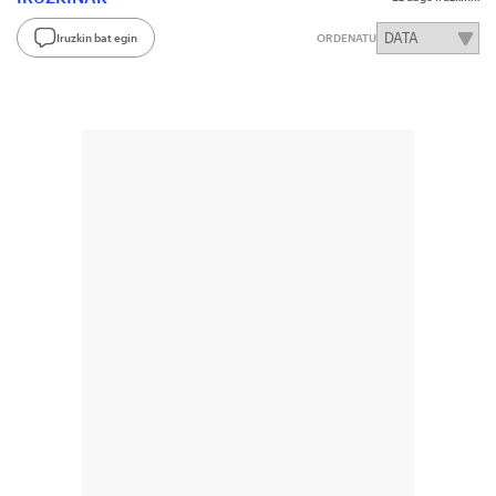
Iruzkin bat egin
ORDENATU