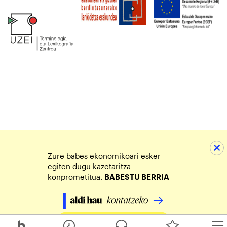
Zure babes ekonomikoari esker
egiten dugu kazetaritza
konprometitua.
BABESTU BERRIA
Egin zure ekarpena