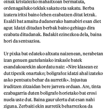
oinak kristalezko mahaitxoan bermatuta,
ordenagailuko teklak sakatu eta sakatu. Berba
izatera iritsi baino lehen ezabatzen ditut letrak.
Esaldi bat amaitu dudanerako hamabiri esan diet
agur. Idatzi ditudan berbak baino gehiago dira
ezabatu ditudanak. Badakit ezinezkoa dela, baina
hori da sentsazioa.
Ur pixka bat edateko altxatu naizenean, nerabetan
izan genuen gaztelaniako irakasle batek
esandakoarekin akordatu naiz: «Nire klasean ez
dut tipexik onartuko; boligrafoz idatzi ahal izateko
asko pentsatu behar da aurretik». Injustua
iruditzen zitzaidan bere jarrera orduan. Are, tinta
ezabagarria duten boligrafo horietako bat erosi
nuela uste dut. Baina gaur ulertu dut esan nahi
ziguna. Zerbaiti ekin aurretik beharrezkoa da