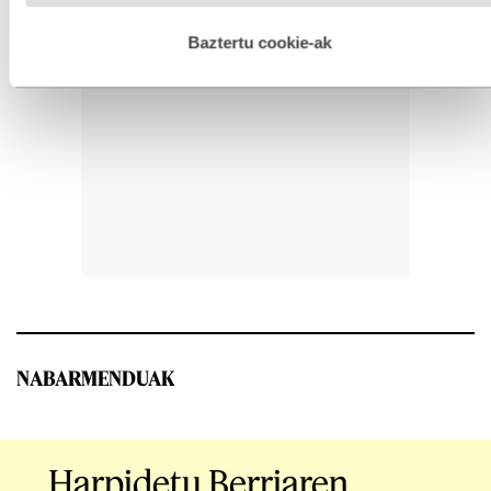
hobetzeko asmoz, cookie teknologiaz baliatzen gara. Ohar
hau onartuz gero, teknologia hori erabiltzeko baimen
esplizitua ematen diguzu.
Gehiago irakurri
Baztertu cookie-ak
NABARMENDUAK
Harpidetu Berriaren