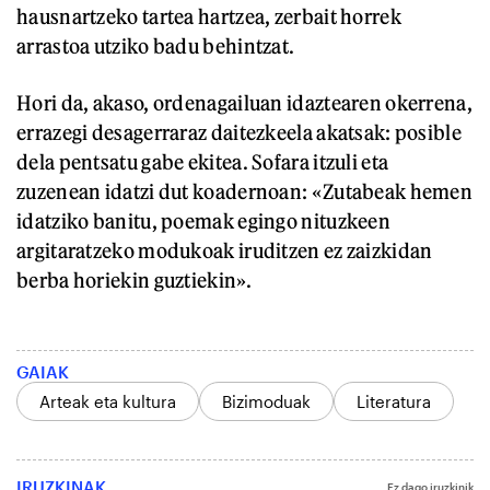
hausnartzeko tartea hartzea, zerbait horrek
arrastoa utziko badu behintzat.
Hori da, akaso, ordenagailuan idaztearen okerrena,
errazegi desagerraraz daitezkeela akatsak: posible
dela pentsatu gabe ekitea. Sofara itzuli eta
zuzenean idatzi dut koadernoan: «Zutabeak hemen
idatziko banitu, poemak egingo nituzkeen
argitaratzeko modukoak iruditzen ez zaizkidan
berba horiekin guztiekin».
GAIAK
Arteak eta kultura
Bizimoduak
Literatura
IRUZKINAK
Ez dago iruzkinik