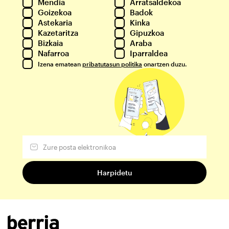
Mendia
Arratsaldekoa
Goizekoa
Badok
Astekaria
Kinka
Kazetaritza
Gipuzkoa
Bizkaia
Araba
Nafarroa
Iparraldea
Izena ematean
pribatutasun politika
onartzen duzu.