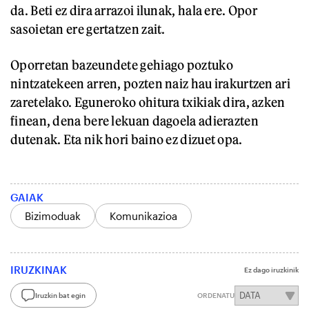
da. Beti ez dira arrazoi ilunak, hala ere. Opor
sasoietan ere gertatzen zait.
Oporretan bazeundete gehiago poztuko
nintzatekeen arren, pozten naiz hau irakurtzen ari
zaretelako. Eguneroko ohitura txikiak dira, azken
finean, dena bere lekuan dagoela adierazten
dutenak. Eta nik hori baino ez dizuet opa.
GAIAK
Bizimoduak
Komunikazioa
IRUZKINAK
Ez dago iruzkinik
Iruzkin bat egin
ORDENATU