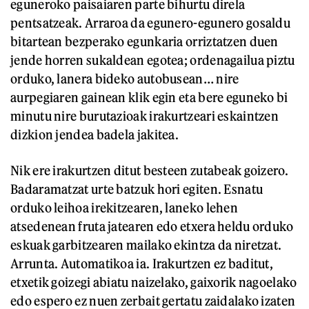
eguneroko paisaiaren parte bihurtu direla
pentsatzeak. Arraroa da egunero-egunero gosaldu
bitartean bezperako egunkaria orriztatzen duen
jende horren sukaldean egotea; ordenagailua piztu
orduko, lanera bideko autobusean… nire
aurpegiaren gainean klik egin eta bere eguneko bi
minutu nire burutazioak irakurtzeari eskaintzen
dizkion jendea badela jakitea.
Nik ere irakurtzen ditut besteen zutabeak goizero.
Badaramatzat urte batzuk hori egiten. Esnatu
orduko leihoa irekitzearen, laneko lehen
atsedenean fruta jatearen edo etxera heldu orduko
eskuak garbitzearen mailako ekintza da niretzat.
Arrunta. Automatikoa ia. Irakurtzen ez baditut,
etxetik goizegi abiatu naizelako, gaixorik nagoelako
edo espero ez nuen zerbait gertatu zaidalako izaten