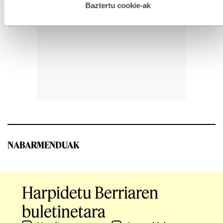
esplizitua ematen diguzu.
Gehiago irakurri
Baztertu cookie-ak
NABARMENDUAK
Harpidetu Berriaren
buletinetara