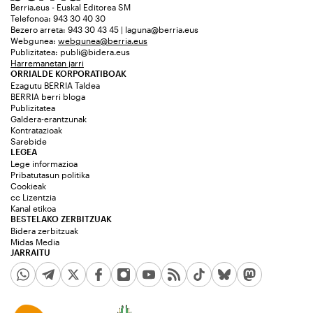
Berria.eus - Euskal Editorea SM
Telefonoa: 943 30 40 30
Bezero arreta: 943 30 43 45 | laguna@berria.eus
Webgunea:
webgunea@berria.eus
Publizitatea:
publi@bidera.eus
Harremanetan jarri
ORRIALDE KORPORATIBOAK
Ezagutu BERRIA Taldea
BERRIA berri bloga
Publizitatea
Galdera-erantzunak
Kontratazioak
Sarebide
LEGEA
Lege informazioa
Pribatutasun politika
Cookieak
cc Lizentzia
Kanal etikoa
BESTELAKO ZERBITZUAK
Bidera zerbitzuak
Midas Media
JARRAITU