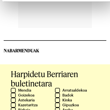
NABARMENDUAK
Harpidetu Berriaren
buletinetara
Mendia
Arratsaldekoa
Goizekoa
Badok
Astekaria
Kinka
Kazetaritza
Gipuzkoa
Bizkaia
Araba