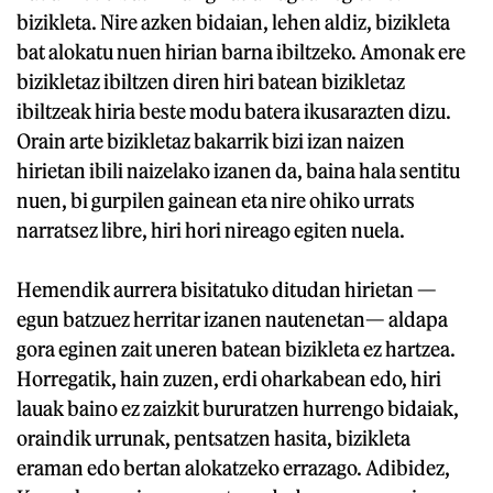
bizikleta. Nire azken bidaian, lehen aldiz, bizikleta
bat alokatu nuen hirian barna ibiltzeko. Amonak ere
bizikletaz ibiltzen diren hiri batean bizikletaz
ibiltzeak hiria beste modu batera ikusarazten dizu.
Orain arte bizikletaz bakarrik bizi izan naizen
hirietan ibili naizelako izanen da, baina hala sentitu
nuen, bi gurpilen gainean eta nire ohiko urrats
narratsez libre, hiri hori nireago egiten nuela.
Hemendik aurrera bisitatuko ditudan hirietan —
egun batzuez herritar izanen nautenetan— aldapa
gora eginen zait uneren batean bizikleta ez hartzea.
Horregatik, hain zuzen, erdi oharkabean edo, hiri
lauak baino ez zaizkit bururatzen hurrengo bidaiak,
oraindik urrunak, pentsatzen hasita, bizikleta
eraman edo bertan alokatzeko errazago. Adibidez,