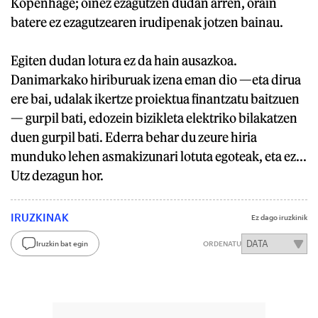
Kopenhage; oinez ezagutzen dudan arren, orain
batere ez ezagutzearen irudipenak jotzen bainau.
Egiten dudan lotura ez da hain ausazkoa.
Danimarkako hiriburuak izena eman dio —eta dirua
ere bai, udalak ikertze proiektua finantzatu baitzuen
— gurpil bati, edozein bizikleta elektriko bilakatzen
duen gurpil bati. Ederra behar du zeure hiria
munduko lehen asmakizunari lotuta egoteak, eta ez...
Utz dezagun hor.
IRUZKINAK
Ez dago iruzkinik
Iruzkin bat egin
ORDENATU