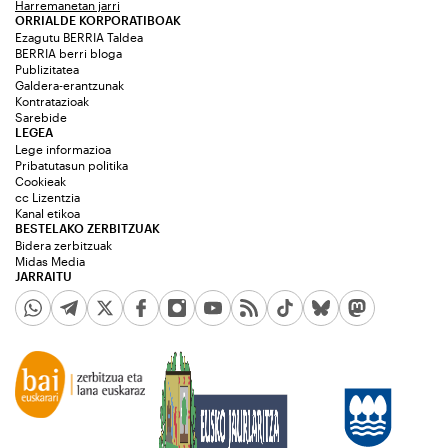
Harremanetan jarri
ORRIALDE KORPORATIBOAK
Ezagutu BERRIA Taldea
BERRIA berri bloga
Publizitatea
Galdera-erantzunak
Kontratazioak
Sarebide
LEGEA
Lege informazioa
Pribatutasun politika
Cookieak
cc Lizentzia
Kanal etikoa
BESTELAKO ZERBITZUAK
Bidera zerbitzuak
Midas Media
JARRAITU