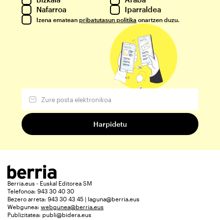
Nafarroa
Iparraldea
Izena ematean
pribatutasun politika
onartzen duzu.
Berria.eus - Euskal Editorea SM
Telefonoa: 943 30 40 30
Bezero arreta: 943 30 43 45 | laguna@berria.eus
Webgunea:
webgunea@berria.eus
Publizitatea:
publi@bidera.eus