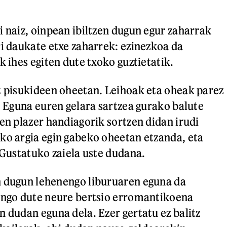
i naiz, oinpean ibiltzen dugun egur zaharrak
ri daukate etxe zaharrek: ezinezkoa da
k ihes egiten dute txoko guztietatik.
t pisukideen oheetan. Leihoak eta oheak parez
. Eguna euren gelara sartzea gurako balute
den plazer handiagorik sortzen didan irudi
ko argia egin gabeko oheetan etzanda, eta
 Gustatuko zaiela uste dudana.
n dugun lehenengo liburuaren eguna da
ingo dute neure bertsio erromantikoena
n dudan eguna dela. Ezer gertatu ez balitz