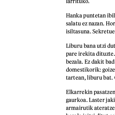
larrituko.
Hanka puntetan ibil
salatu ez nazan. Ho
isiltasuna. Sekretue
Liburu bana utzi du
pare irekita dituzte
bezala. Ez dakit ba
domestikorik: goize
tartean, liburu bat.
Elkarrekin pasatze
gaurkoa. Laster jak
armairutik ateratze