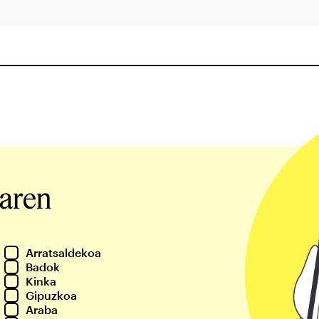
iaren
Arratsaldekoa
Badok
Kinka
Gipuzkoa
Araba