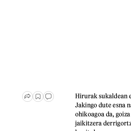
Hirurak sukaldean e
Jakingo dute esna n
ohikoagoa da, goiza
jaikitzera derrigort