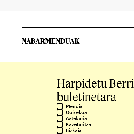
NABARMENDUAK
Harpidetu Berr
buletinetara
Mendia
Goizekoa
Astekaria
Kazetaritza
Bizkaia