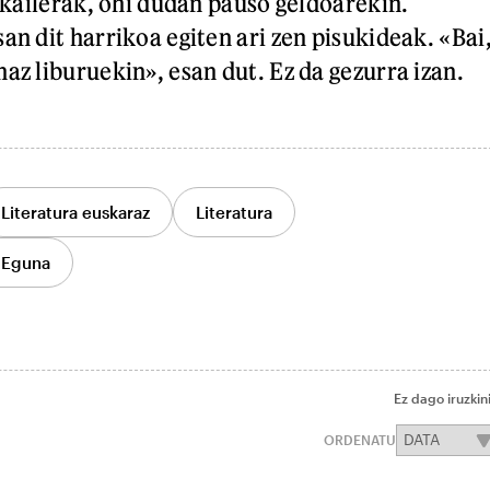
eskailerak, ohi dudan pauso geldoarekin.
an dit harrikoa egiten ari zen pisukideak. «Bai
az liburuekin», esan dut. Ez da gezurra izan.
Literatura euskaraz
Literatura
 Eguna
Ez dago iruzkin
ORDENATU