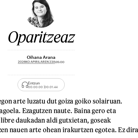
Oparitzeaz
Oihana Arana
2026KO APIRILAREN 23A
05:00
Entzun
00:00:00
00:01:44
gon arte luzatu dut goiza goiko solairuan.
agoela. Ezagutzen naute. Baina gero eta
 libre daukadan aldi gutxietan, goseak
zen nauen arte ohean irakurtzen egotea. Ez dir