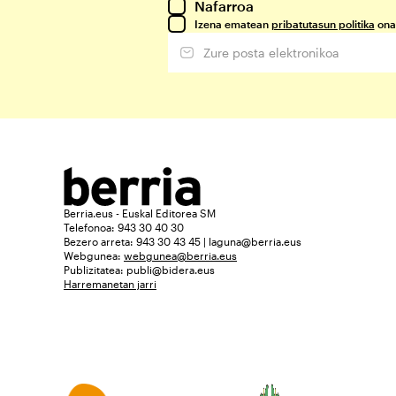
Nafarroa
Izena ematean
pribatutasun politika
ona
Berria.eus - Euskal Editorea SM
Telefonoa: 943 30 40 30
Bezero arreta: 943 30 43 45 | laguna@berria.eus
Webgunea:
webgunea@berria.eus
Publizitatea:
publi@bidera.eus
Harremanetan jarri