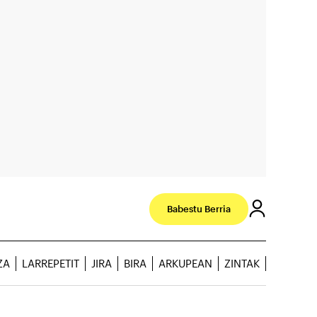
Babestu Berria
ZA
LARREPETIT
JIRA
BIRA
ARKUPEAN
ZINTAK