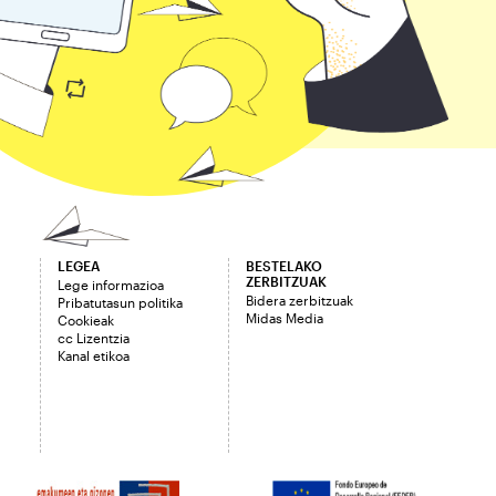
LEGEA
BESTELAKO
ZERBITZUAK
Lege informazioa
Bidera zerbitzuak
Pribatutasun politika
Midas Media
Cookieak
cc Lizentzia
Kanal etikoa