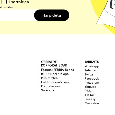
Iparraldea
rtzen duzu.
ORRIALDE
JARRAITU
KORPORATIBOAK
Whatsapp
Ezagutu BERRIA Taldea
Telegram
BERRIA berri bloga
Twitter
Publizitatea
Facebook
Galdera-erantzunak
Instagram
Kontratazioak
Youtube
Sarebide
RSS
Tik Tok
Bluesky
Mastodon