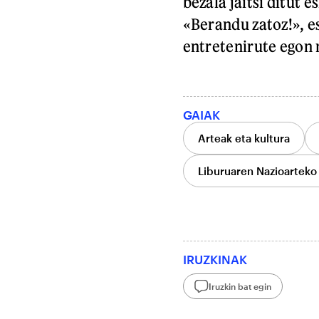
bezala jaitsi ditut 
«Berandu zatoz!», es
entretenirute egon n
GAIAK
Arteak eta kultura
Liburuaren Nazioarteko
IRUZKINAK
Iruzkin bat egin