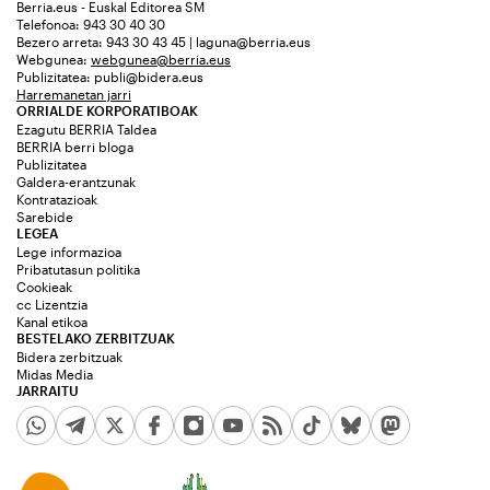
Berria.eus - Euskal Editorea SM
Telefonoa: 943 30 40 30
Bezero arreta: 943 30 43 45 | laguna@berria.eus
Webgunea:
webgunea@berria.eus
Publizitatea:
publi@bidera.eus
Harremanetan jarri
ORRIALDE KORPORATIBOAK
Ezagutu BERRIA Taldea
BERRIA berri bloga
Publizitatea
Galdera-erantzunak
Kontratazioak
Sarebide
LEGEA
Lege informazioa
Pribatutasun politika
Cookieak
cc Lizentzia
Kanal etikoa
BESTELAKO ZERBITZUAK
Bidera zerbitzuak
Midas Media
JARRAITU