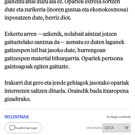
gainditu ahal duzu ala ez. Opariek estresa sortzen
dute eta zurikeria (inoren gustua eta ekonokosmosa)
inposatzen dute, berriz diot.
Eskertu arren —azkenik, nolabait aintzat jotzen
gaituztelako zantzua da— asmatu ez duten lagunek
gaitzespen isil bat jasoko dute, hurrengoan
gaitzespen material bihurgarria. Opariek pertsona
gaiztoagoak egiten gaituzte.
Irakurri dut gero eta jende gehiagok jasotako opariak
interneten saltzen dituela. Oraindik bada itxaropena
gizadirako.
IRUZKINAK
Ez dago iruzkinik
Iruzkin bat egin
ORDENATU