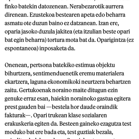
finko batekin datozenean. Nerabezarotik aurrera
direnean. Ezustekoa bestearen apeta edo beharra
asmatu ote duzun baino ez datzanean. Izan ere,
oparia jasoko duzula jakitea (eta itzulian beste opari
bat egin beharra) tortura mota bat da. Oparigintza (ez
espontaneoa) inposaketa da.
Onenean, pertsona batekiko estimua objektu
bihurtzera, sentimenduenetik eremu materialera
ekartzera, laguna ekonomikoki neurtzera behartzen
zaitu. Gertukoenak noraino maite ditugun ezin
genuke erraz esan, haiekin norainoko gastua egitera
prest gauden bai —bestela hor daude oraindik
fakturak—. Opari trukean klase sozialaren
erakuskeria egiten da. Besteen gaineko ezagutza test
moduko bat ere bada eta, test guztiak bezala,