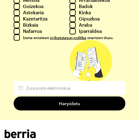
Mendia
Arratsaldekoa
Goizekoa
Badok
Astekaria
Kinka
Kazetaritza
Gipuzkoa
Bizkaia
Araba
Nafarroa
Iparraldea
Izena ematean
pribatutasun politika
onartzen duzu.