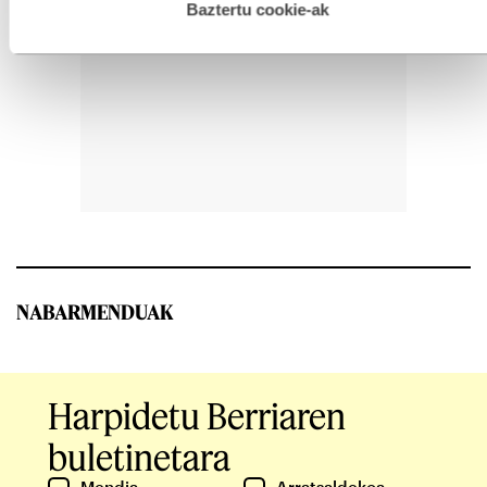
esplizitua ematen diguzu.
Gehiago irakurri
Baztertu cookie-ak
NABARMENDUAK
Harpidetu Berriaren
buletinetara