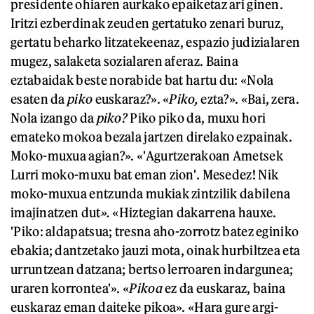
presidente ohiaren aurkako epaiketaz ari ginen.
Iritzi ezberdinak zeuden gertatuko zenari buruz,
gertatu beharko litzatekeenaz, espazio judizialaren
mugez, salaketa sozialaren aferaz. Baina
eztabaidak beste norabide bat hartu du: «Nola
esaten da
piko
euskaraz?». «
Piko,
ezta?». «Bai, zera.
Nola izango da
piko?
Piko piko da, muxu hori
emateko mokoa bezala jartzen direlako ezpainak.
Moko-muxua agian?». «'Agurtzerakoan Ametsek
Lurri moko-muxu bat eman zion'. Mesedez! Nik
moko-muxua entzunda mukiak zintzilik dabilena
imajinatzen dut
».
«Hiztegian dakarrena hauxe.
'Piko: aldapatsua; tresna aho-zorrotz batez eginiko
ebakia; dantzetako jauzi mota, oinak hurbiltzea eta
urruntzean datzana; bertso lerroaren indargunea;
uraren korrontea'». «
Pikoa
ez da euskaraz, baina
euskaraz eman daiteke pikoa». «Hara gure argi-