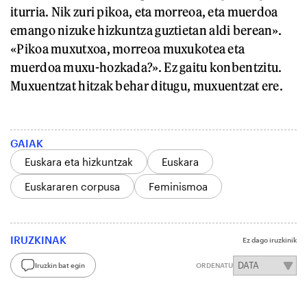
iturria. Nik zuri pikoa, eta morreoa, eta muerdoa
emango nizuke hizkuntza guztietan aldi berean».
«Pikoa muxutxoa, morreoa muxukotea eta
muerdoa muxu-hozkada?». Ez gaitu konbentzitu.
Muxuentzat hitzak behar ditugu, muxuentzat ere.
GAIAK
Euskara eta hizkuntzak
Euskara
Euskararen corpusa
Feminismoa
IRUZKINAK
Ez dago iruzkinik
Iruzkin bat egin
ORDENATU