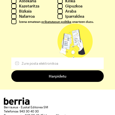
Astekaria
Kinka
Kazetaritza
Gipuzkoa
Bizkaia
Araba
Nafarroa
Iparraldea
Izena ematean
pribatutasun politika
onartzen duzu.
Berria.eus - Euskal Editorea SM
Telefonoa: 943 30 40 30