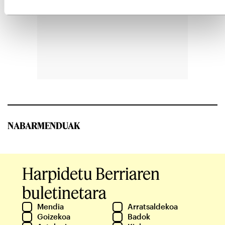
NABARMENDUAK
Harpidetu Berriaren
buletinetara
Mendia
Arratsaldekoa
Goizekoa
Badok