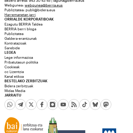
Bezero arreta: 943 30 43 45 | laguna@berria.eus
Webgunea:
webgunea@berria.eus
Publizitatea:
publi@bidera.eus
Harremanetan jarri
ORRIALDE KORPORATIBOAK
Ezagutu BERRIA Taldea
BERRIA berri bloga
Publizitatea
Galdera-erantzunak
Kontratazioak
Sarebide
LEGEA
Lege informazioa
Pribatutasun politika
Cookieak
cc Lizentzia
Kanal etikoa
BESTELAKO ZERBITZUAK
Bidera zerbitzuak
Midas Media
JARRAITU