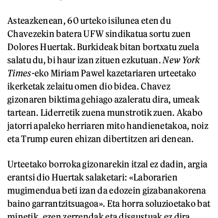
Asteazkenean, 60 urteko isilunea eten du
Chavezekin batera UFW sindikatua sortu zuen
Dolores Huertak. Burkideak bitan bortxatu zuela
salatu du, bi haur izan zituen ezkutuan.
New York
Times
-eko Miriam Pawel kazetariaren urteetako
ikerketak zelaitu omen dio bidea. Chavez
gizonaren biktima gehiago azaleratu dira, umeak
tartean. Liderretik zuena munstrotik zuen. Akabo
jatorri apaleko herriaren mito handienetakoa, noiz
eta Trump euren ehizan dibertitzen ari denean.
Urteetako borroka gizonarekin itzal ez dadin, argia
erantsi dio Huertak salaketari: «Laborarien
mugimendua beti izan da edozein gizabanakorena
baino garrantzitsuagoa». Eta horra soluzioetako bat
minetik, ezen zerrendak eta disgustuak ez dira