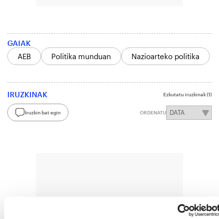
GAIAK
AEB
Politika munduan
Nazioarteko politika
IRUZKINAK
Ezkutatu iruzkinak
(1)
Iruzkin bat egin
ORDENATU