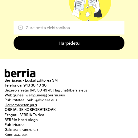
Berria.eus - Euskal Editorea SM
Telefonoa: 943 30 40 30
Bezero arreta: 943 30 43 45 | laguna@berria.eus
Webgunea:
webgunea@berria.eus
Publizitatea:
publi@bidera.eus
Harremanetan jarri
ORRIALDE KORPORATIBOAK
Ezagutu BERRIA Taldea
BERRIA berri bloga
Publizitatea
Galdera-erantzunak
Kontratazioak