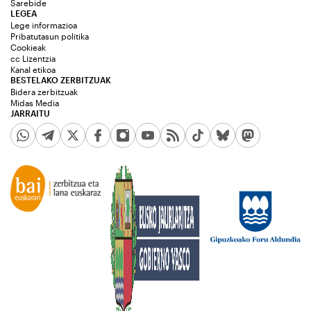
Sarebide
LEGEA
Lege informazioa
Pribatutasun politika
Cookieak
cc Lizentzia
Kanal etikoa
BESTELAKO ZERBITZUAK
Bidera zerbitzuak
Midas Media
JARRAITU