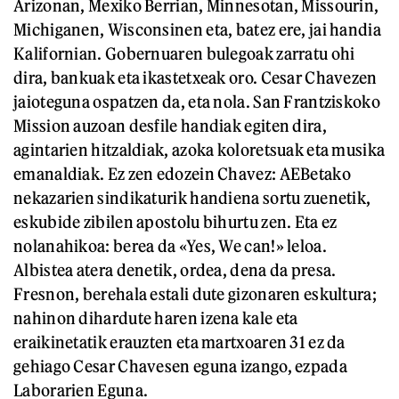
Arizonan, Mexiko Berrian, Minnesotan, Missourin,
Michiganen, Wisconsinen eta, batez ere, jai handia
Kalifornian. Gobernuaren bulegoak zarratu ohi
dira, bankuak eta ikastetxeak oro. Cesar Chavezen
jaioteguna ospatzen da, eta nola. San Frantziskoko
Mission auzoan desfile handiak egiten dira,
agintarien hitzaldiak, azoka koloretsuak eta musika
emanaldiak. Ez zen edozein Chavez: AEBetako
nekazarien sindikaturik handiena sortu zuenetik,
eskubide zibilen apostolu bihurtu zen. Eta ez
nolanahikoa: berea da «Yes, We can!» leloa.
Albistea atera denetik, ordea, dena da presa.
Fresnon, berehala estali dute gizonaren eskultura;
nahinon dihardute haren izena kale eta
eraikinetatik erauzten eta martxoaren 31 ez da
gehiago Cesar Chavesen eguna izango, ezpada
Laborarien Eguna.