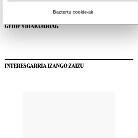
hobetzeko asmoz, cookie teknologiaz baliatzen gara. Ohar
hau onartuz gero, teknologia hori erabiltzeko baimen
esplizitua ematen diguzu.
Gehiago irakurri
Baztertu cookie-ak
GEHIEN IRAKURRIAK
INTERESGARRIA IZANGO ZAIZU