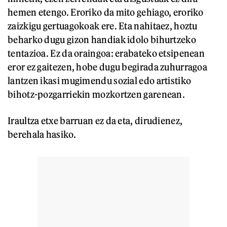
hemen etengo. Eroriko da mito gehiago, eroriko
zaizkigu gertuagokoak ere. Eta nahitaez, hoztu
beharko dugu gizon handiak idolo bihurtzeko
tentazioa. Ez da oraingoa: erabateko etsipenean
eror ez gaitezen, hobe dugu begirada zuhurragoa
lantzen ikasi mugimendu sozial edo artistiko
bihotz-pozgarriekin mozkortzen garenean.
Iraultza etxe barruan ez da eta, dirudienez,
berehala hasiko.