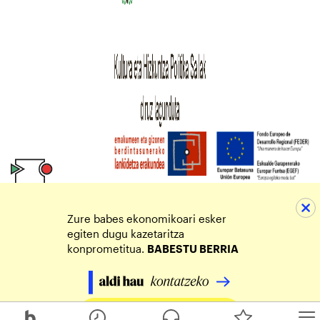
Zure babes ekonomikoari esker
egiten dugu kazetaritza
konprometitua.
BABESTU BERRIA
Egin zure ekarpena