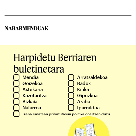
NABARMENDUAK
Harpidetu Berriaren
buletinetara
Mendia
Arratsaldekoa
Goizekoa
Badok
Astekaria
Kinka
Kazetaritza
Gipuzkoa
Bizkaia
Araba
Nafarroa
Iparraldea
Izena ematean
pribatutasun politika
onartzen duzu.