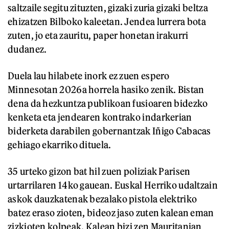
saltzaile segitu zituzten, gizaki zuria gizaki beltza
ehizatzen Bilboko kaleetan. Jendea lurrera bota
zuten, jo eta zauritu, paper honetan irakurri
dudanez.
Duela lau hilabete inork ez zuen espero
Minnesotan 2026a horrela hasiko zenik. Bistan
dena da hezkuntza publikoan fusioaren bidezko
kenketa eta jendearen kontrako indarkerian
biderketa darabilen gobernantzak Iñigo Cabacas
gehiago ekarriko dituela.
35 urteko gizon bat hil zuen poliziak Parisen
urtarrilaren 14ko gauean. Euskal Herriko udaltzain
askok dauzkatenak bezalako pistola elektriko
batez eraso zioten, bideoz jaso zuten kalean eman
zizkioten kolpeak. Kalean bizi zen Mauritanian