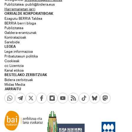
Publizitatea:
publi@bidera.eus
Harremanetan jarri
ORRIALDE KORPORATIBOAK
Ezagutu BERRIA Taldea
BERRIA berri bloga
Publizitatea
Galdera-erantzunak
Kontratazioak
Sarebide
LEGEA
Lege informazioa
Pribatutasun politika
Cookieak
cc Lizentzia
Kanal etikoa
BESTELAKO ZERBITZUAK
Bidera zerbitzuak
Midas Media
JARRAITU