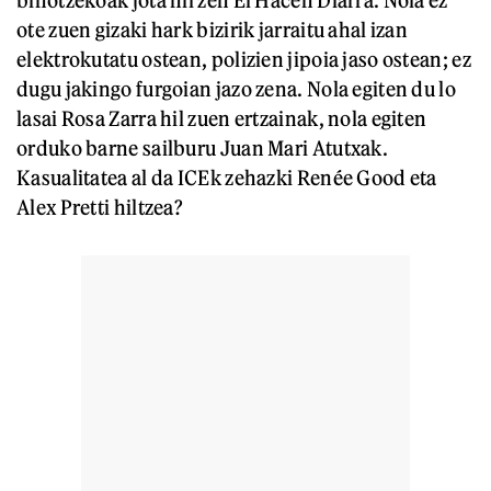
bihotzekoak jota hil zen El Hacen Diarra. Nola ez
ote zuen gizaki hark bizirik jarraitu ahal izan
elektrokutatu ostean, polizien jipoia jaso ostean; ez
dugu jakingo furgoian jazo zena. Nola egiten du lo
lasai Rosa Zarra hil zuen ertzainak, nola egiten
orduko barne sailburu Juan Mari Atutxak.
Kasualitatea al da ICEk zehazki Renée Good eta
Alex Pretti hiltzea?