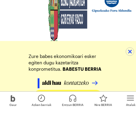
Zure babes ekonomikoari esker
egiten dugu kazetaritza
konprometitua.
BABESTU BERRIA
Egin zure ekarpena
Gaur
Azken berriak
Entzun BERRIA
Nire BERRIA
Atalak