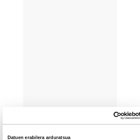
Martin Niemoeller apaizaren 1946ko Aste Santuko
Datuen erabilera arduratsua