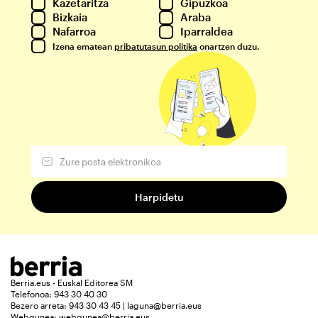
Kazetaritza
Gipuzkoa
Bizkaia
Araba
Nafarroa
Iparraldea
Izena ematean
pribatutasun politika
onartzen duzu.
Berria.eus - Euskal Editorea SM
Telefonoa: 943 30 40 30
Bezero arreta: 943 30 43 45 | laguna@berria.eus
Webgunea:
webgunea@berria.eus