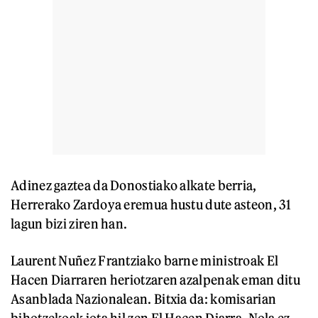
Adinez gaztea da Donostiako alkate berria,
Herrerako Zardoya eremua hustu dute asteon, 31
lagun bizi ziren han.
Laurent Nuñez Frantziako barne ministroak El
Hacen Diarraren heriotzaren azalpenak eman ditu
Asanblada Nazionalean. Bitxia da: komisarian