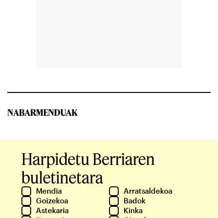
NABARMENDUAK
Harpidetu Berriaren
buletinetara
Mendia
Arratsaldekoa
Goizekoa
Badok
Astekaria
Kinka