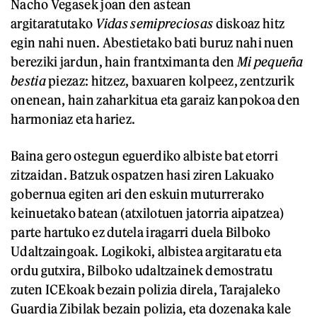
Nacho Vegasek joan den astean
argitaratutako
Vidas semipreciosas
diskoaz hitz
egin nahi nuen. Abestietako bati buruz nahi nuen
bereziki jardun, hain frantximanta den
Mi pequeña
bestia
piezaz: hitzez, baxuaren kolpeez, zentzurik
onenean, hain zaharkitua eta garaiz kanpokoa den
harmoniaz eta hariez.
Baina gero ostegun eguerdiko albiste bat etorri
zitzaidan. Batzuk ospatzen hasi ziren Lakuako
gobernua egiten ari den eskuin muturrerako
keinuetako batean (atxilotuen jatorria aipatzea)
parte hartuko ez dutela iragarri duela Bilboko
Udaltzaingoak. Logikoki, albistea argitaratu eta
ordu gutxira, Bilboko udaltzainek demostratu
zuten ICEkoak bezain polizia direla, Tarajaleko
Guardia Zibilak bezain polizia, eta dozenaka kale