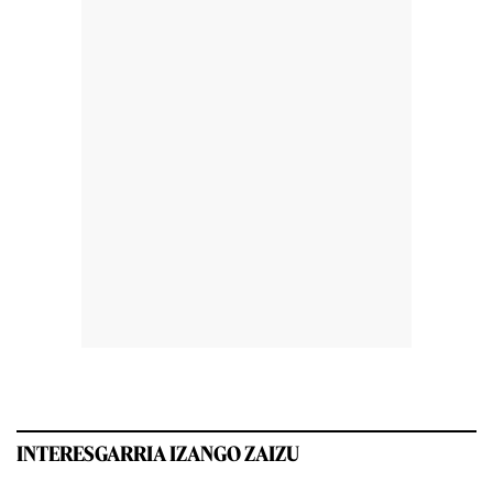
INTERESGARRIA IZANGO ZAIZU