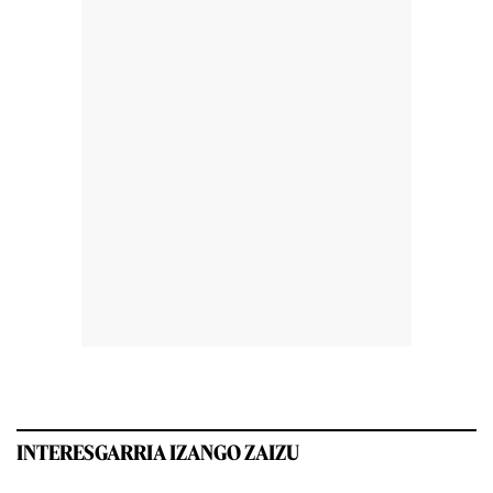
INTERESGARRIA IZANGO ZAIZU