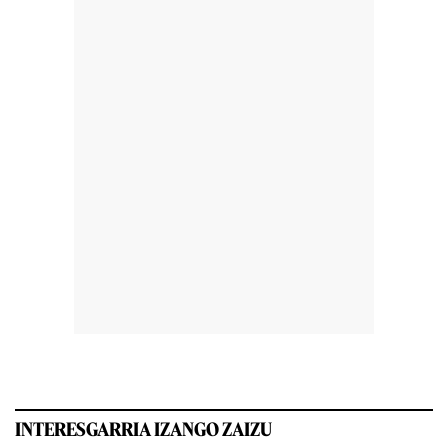
INTERESGARRIA IZANGO ZAIZU