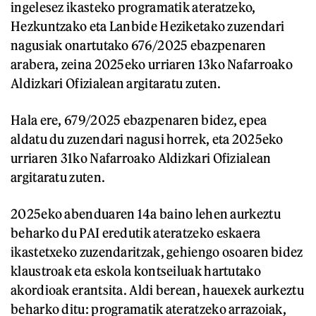
ingelesez ikasteko programatik ateratzeko,
Hezkuntzako eta Lanbide Heziketako zuzendari
nagusiak onartutako 676/2025 ebazpenaren
arabera, zeina 2025eko urriaren 13ko Nafarroako
Aldizkari Ofizialean argitaratu zuten.
Hala ere, 679/2025 ebazpenaren bidez, epea
aldatu du zuzendari nagusi horrek, eta 2025eko
urriaren 31ko Nafarroako Aldizkari Ofizialean
argitaratu zuten.
2025eko abenduaren 14a baino lehen aurkeztu
beharko du PAI eredutik ateratzeko eskaera
ikastetxeko zuzendaritzak, gehiengo osoaren bidez
klaustroak eta eskola kontseiluak hartutako
akordioak erantsita. Aldi berean, hauexek aurkeztu
beharko ditu: programatik ateratzeko arrazoiak,