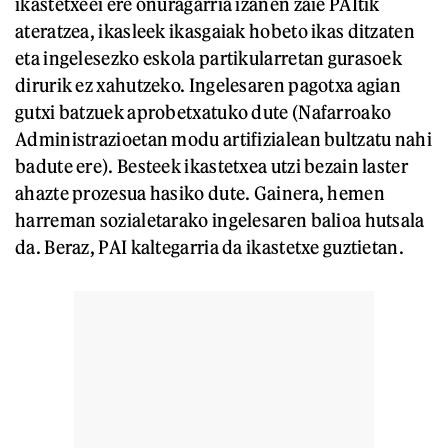
ikastetxeei ere onuragarria izanen zaie PAItik
ateratzea, ikasleek ikasgaiak hobeto ikas ditzaten
eta ingelesezko eskola partikularretan gurasoek
dirurik ez xahutzeko. Ingelesaren pagotxa agian
gutxi batzuek aprobetxatuko dute (Nafarroako
Administrazioetan modu artifizialean bultzatu nahi
badute ere). Besteek ikastetxea utzi bezain laster
ahazte prozesua hasiko dute. Gainera, hemen
harreman sozialetarako ingelesaren balioa hutsala
da. Beraz, PAI kaltegarria da ikastetxe guztietan.