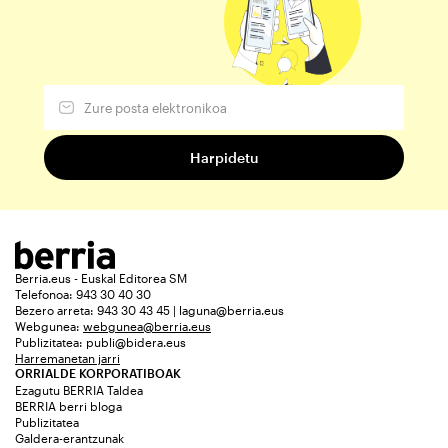
Berria.eus - Euskal Editorea SM
Telefonoa: 943 30 40 30
Bezero arreta: 943 30 43 45 | laguna@berria.eus
Webgunea:
webgunea@berria.eus
Publizitatea:
publi@bidera.eus
Harremanetan jarri
ORRIALDE KORPORATIBOAK
Ezagutu BERRIA Taldea
BERRIA berri bloga
Publizitatea
Galdera-erantzunak