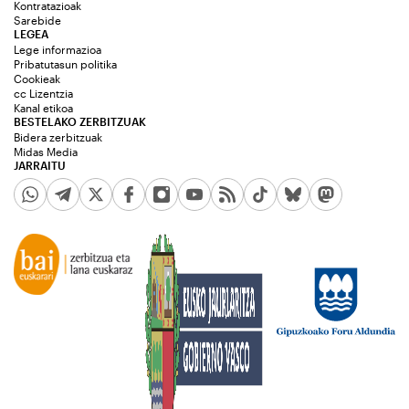
Kontratazioak
Sarebide
LEGEA
Lege informazioa
Pribatutasun politika
Cookieak
cc Lizentzia
Kanal etikoa
BESTELAKO ZERBITZUAK
Bidera zerbitzuak
Midas Media
JARRAITU