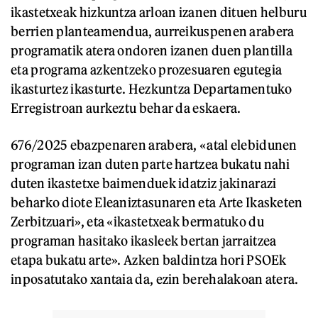
ikastetxeak hizkuntza arloan izanen dituen helburu
berrien planteamendua, aurreikuspenen arabera
programatik atera ondoren izanen duen plantilla
eta programa azkentzeko prozesuaren egutegia
ikasturtez ikasturte. Hezkuntza Departamentuko
Erregistroan aurkeztu behar da eskaera.
676/2025 ebazpenaren arabera, «atal elebidunen
programan izan duten parte hartzea bukatu nahi
duten ikastetxe baimenduek idatziz jakinarazi
beharko diote Eleaniztasunaren eta Arte Ikasketen
Zerbitzuari», eta «ikastetxeak bermatuko du
programan hasitako ikasleek bertan jarraitzea
etapa bukatu arte». Azken baldintza hori PSOEk
inposatutako xantaia da, ezin berehalakoan atera.