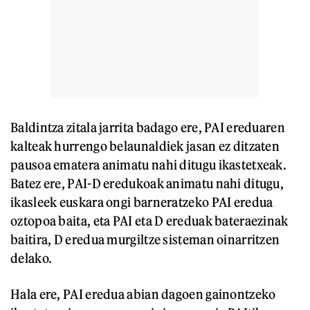
Baldintza zitala jarrita badago ere, PAI ereduaren
kalteak hurrengo belaunaldiek jasan ez ditzaten
pausoa ematera animatu nahi ditugu ikastetxeak.
Batez ere, PAI-D eredukoak animatu nahi ditugu,
ikasleek euskara ongi barneratzeko PAI eredua
oztopoa baita, eta PAI eta D ereduak bateraezinak
baitira, D eredua murgiltze sisteman oinarritzen
delako.
Hala ere, PAI eredua abian dagoen gainontzeko