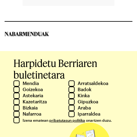
NABARMENDUAK
Harpidetu Berriaren
buletinetara
Mendia
Arratsaldekoa
Goizekoa
Badok
Astekaria
Kinka
Kazetaritza
Gipuzkoa
Bizkaia
Araba
Nafarroa
Iparraldea
Izena ematean
pribatutasun politika
onartzen duzu.