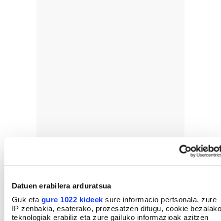
Datuen erabilera arduratsua
Guk eta
gure 1022 kideek
sure informacio pertsonala, zure
IP zenbakia, esaterako, prozesatzen ditugu, cookie bezalak
teknologiak erabiliz eta zure gailuko informazioak azitzen