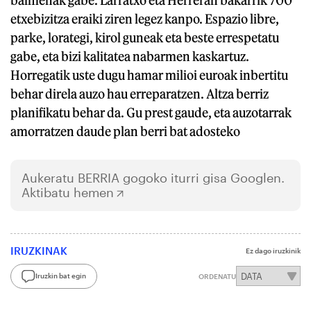
etxebizitza eraiki ziren legez kanpo. Espazio libre,
parke, lorategi, kirol guneak eta beste errespetatu
gabe, eta bizi kalitatea nabarmen kaskartuz.
Horregatik uste dugu hamar milioi euroak inbertitu
behar direla auzo hau erreparatzen. Altza berriz
planifikatu behar da. Gu prest gaude, eta auzotarrak
amorratzen daude plan berri bat adosteko
Aukeratu
BERRIA
gogoko iturri gisa Googlen.
Aktibatu hemen
IRUZKINAK
Ez dago iruzkinik
Iruzkin bat egin
ORDENATU