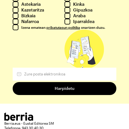
Astekaria
Kinka
Kazetaritza
Gipuzkoa
Bizkaia
Araba
Nafarroa
Iparraldea
Izena ematean
pribatutasun politika
onartzen duzu.
Berria.eus - Euskal Editorea SM
Telefonoa: 943 30 40 30