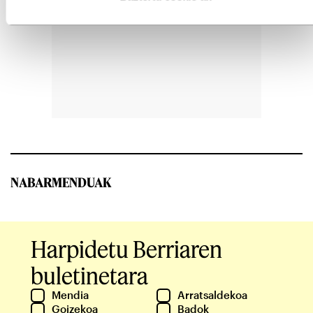
NABARMENDUAK
Harpidetu Berriaren
buletinetara
Mendia
Arratsaldekoa
Goizekoa
Badok