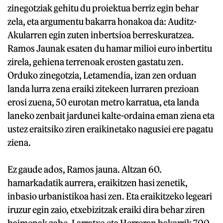
zinegotziak gehitu du proiektua berriz egin behar
zela, eta argumentu bakarra honakoa da: Auditz-
Akularren egin zuten inbertsioa berreskuratzea.
Ramos Jaunak esaten du hamar milioi euro inbertitu
zirela, gehiena terrenoak erosten gastatu zen.
Orduko zinegotzia, Letamendia, izan zen orduan
landa lurra zena eraiki zitekeen lurraren prezioan
erosi zuena, 50 eurotan metro karratua, eta landa
laneko zenbait jardunei kalte-ordaina eman ziena eta
ustez eraitsiko ziren eraikinetako nagusiei ere pagatu
ziena.
Ez gaude ados, Ramos jauna. Altzan 60.
hamarkadatik aurrera, eraikitzen hasi zenetik,
inbasio urbanistikoa hasi zen. Eta eraikitzeko legeari
iruzur egin zaio, etxebizitzak eraiki dira behar ziren
baimenak gabe. Larratxo eta Herreran bakarrik 700