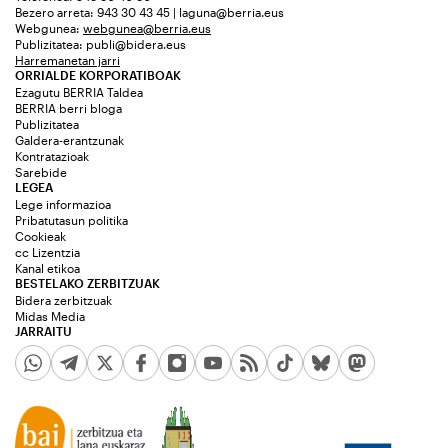
Bezero arreta: 943 30 43 45 | laguna@berria.eus
Webgunea:
webgunea@berria.eus
Publizitatea:
publi@bidera.eus
Harremanetan jarri
ORRIALDE KORPORATIBOAK
Ezagutu BERRIA Taldea
BERRIA berri bloga
Publizitatea
Galdera-erantzunak
Kontratazioak
Sarebide
LEGEA
Lege informazioa
Pribatutasun politika
Cookieak
cc Lizentzia
Kanal etikoa
BESTELAKO ZERBITZUAK
Bidera zerbitzuak
Midas Media
JARRAITU