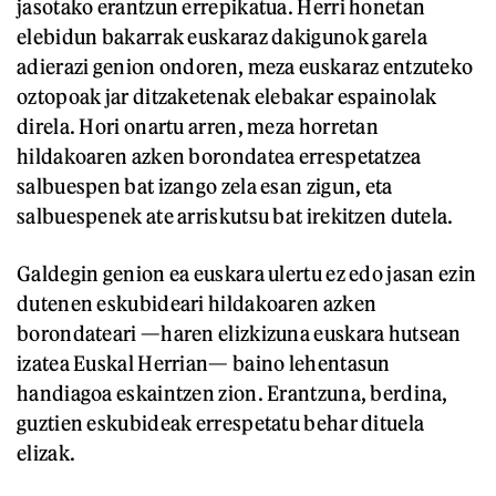
jasotako erantzun errepikatua. Herri honetan
elebidun bakarrak euskaraz dakigunok garela
adierazi genion ondoren, meza euskaraz entzuteko
oztopoak jar ditzaketenak elebakar espainolak
direla. Hori onartu arren, meza horretan
hildakoaren azken borondatea errespetatzea
salbuespen bat izango zela esan zigun, eta
salbuespenek ate arriskutsu bat irekitzen dutela.
Galdegin genion ea euskara ulertu ez edo jasan ezin
dutenen eskubideari hildakoaren azken
borondateari —haren elizkizuna euskara hutsean
izatea Euskal Herrian— baino lehentasun
handiagoa eskaintzen zion. Erantzuna, berdina,
guztien eskubideak errespetatu behar dituela
elizak.