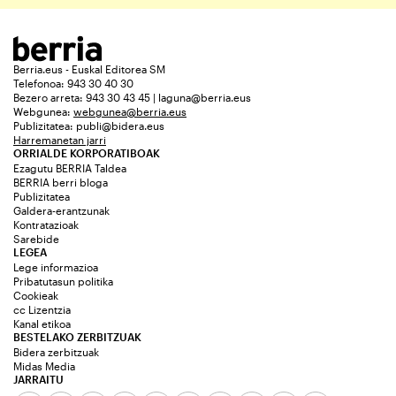
Berria.eus - Euskal Editorea SM
Telefonoa: 943 30 40 30
Bezero arreta: 943 30 43 45 | laguna@berria.eus
Webgunea:
webgunea@berria.eus
Publizitatea:
publi@bidera.eus
Harremanetan jarri
ORRIALDE KORPORATIBOAK
Ezagutu BERRIA Taldea
BERRIA berri bloga
Publizitatea
Galdera-erantzunak
Kontratazioak
Sarebide
LEGEA
Lege informazioa
Pribatutasun politika
Cookieak
cc Lizentzia
Kanal etikoa
BESTELAKO ZERBITZUAK
Bidera zerbitzuak
Midas Media
JARRAITU