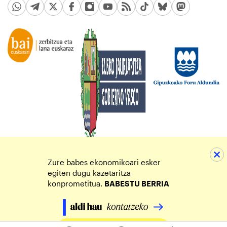
Zure babes ekonomikoari esker
egiten dugu kazetaritza
konprometitua.
BABESTU BERRIA