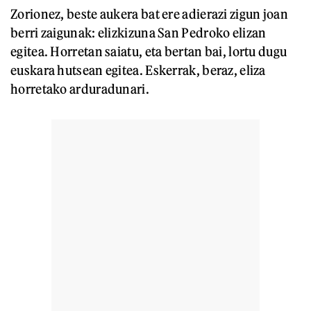
Zorionez, beste aukera bat ere adierazi zigun joan
berri zaigunak: elizkizuna San Pedroko elizan
egitea. Horretan saiatu, eta bertan bai, lortu dugu
euskara hutsean egitea. Eskerrak, beraz, eliza
horretako arduradunari.