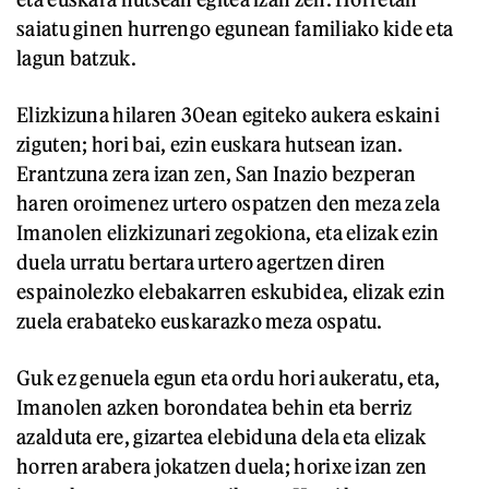
saiatu ginen hurrengo egunean familiako kide eta
lagun batzuk.
Elizkizuna hilaren 30ean egiteko aukera eskaini
ziguten; hori bai, ezin euskara hutsean izan.
Erantzuna zera izan zen, San Inazio bezperan
haren oroimenez urtero ospatzen den meza zela
Imanolen elizkizunari zegokiona, eta elizak ezin
duela urratu bertara urtero agertzen diren
espainolezko elebakarren eskubidea, elizak ezin
zuela erabateko euskarazko meza ospatu.
Guk ez genuela egun eta ordu hori aukeratu, eta,
Imanolen azken borondatea behin eta berriz
azalduta ere, gizartea elebiduna dela eta elizak
horren arabera jokatzen duela; horixe izan zen