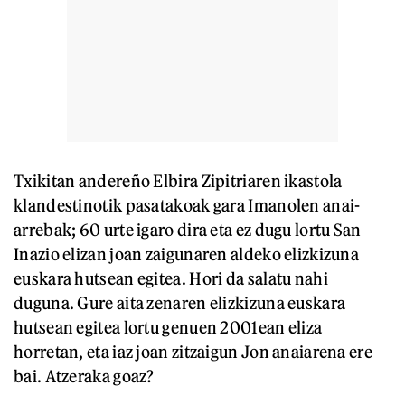
Txikitan andereño Elbira Zipitriaren ikastola
klandestinotik pasatakoak gara Imanolen anai-
arrebak; 60 urte igaro dira eta ez dugu lortu San
Inazio elizan joan zaigunaren aldeko elizkizuna
euskara hutsean egitea. Hori da salatu nahi
duguna. Gure aita zenaren elizkizuna euskara
hutsean egitea lortu genuen 2001ean eliza
horretan, eta iaz joan zitzaigun Jon anaiarena ere
bai. Atzeraka goaz?