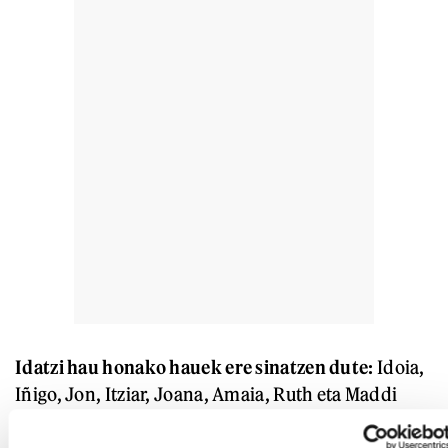
Idatzi hau honako hauek ere sinatzen dute:
Idoia,
Iñigo, Jon, Itziar, Joana, Amaia, Ruth eta Maddi
Antza, Arantza Etxeberria, Olatz, Iñaki, Teo eta