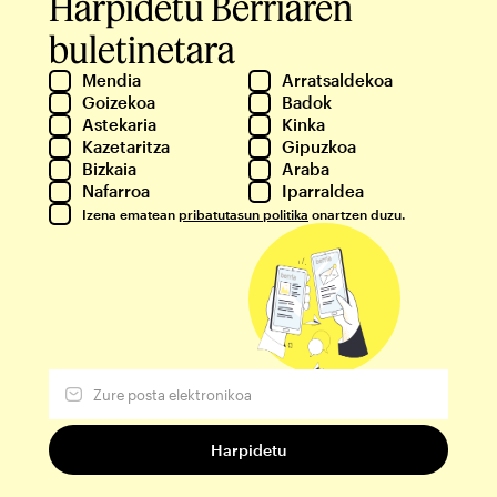
Harpidetu Berriaren
buletinetara
Mendia
Arratsaldekoa
Goizekoa
Badok
Astekaria
Kinka
Kazetaritza
Gipuzkoa
Bizkaia
Araba
Nafarroa
Iparraldea
Izena ematean
pribatutasun politika
onartzen duzu.