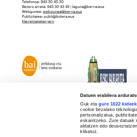
Telefonoa: 943 30 40 30
Bezero arreta: 943 30 43 45 | laguna@berria.eus
Webgunea:
webgunea@berria.eus
Publizitatea:
publi@bidera.eus
Harremanetan jarri
Datuen erabilera ardurat
Guk eta
gure 1022 kideek
cookie bezalako teknologia
pertsonalizatua, publizita
eskaintzeko. Zure datuak 
aldatzen edo deuseztatzen
klikatuz.