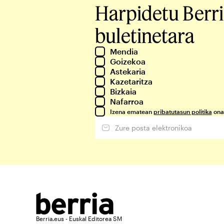
Harpidetu Berr
buletinetara
Mendia
Goizekoa
Astekaria
Kazetaritza
Bizkaia
Nafarroa
Izena ematean
pribatutasun politika
ona
Berria.eus - Euskal Editorea SM