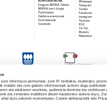
KORPORATIBOAK
Whatsapp
Ezagutu BERRIA Taldea
Telegram
BERRIA berri bloga
Twitter
Publizitatea
Facebook
Galdera-erantzunak
Instagram
Kontratazioak
Youtube
Sarebide
RSS
Tik Tok
Bluesky
Mastodon
sua
sure informacio pertsonala, zure IP zenbakia, esaterako, proze
k erabiliz eta zure gailuko informazioak azitzen dugu publizitate
tearen eta edukiaren neurketa, audientzia-ikerketa eta zerbitzuen
nork eta zertarako erabiltzen dituen hautatzeko aukera duzu. Z
 ahal duzu edozein momentutan, Cookie deklaraziotik edo Priva