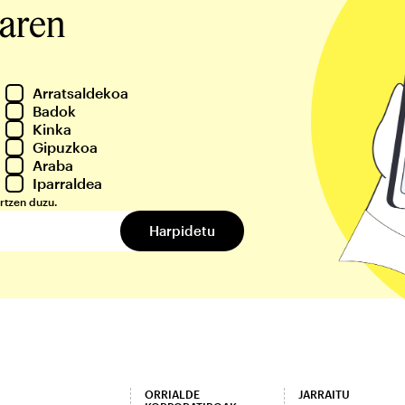
iaren
Arratsaldekoa
Badok
Kinka
Gipuzkoa
Araba
Iparraldea
rtzen duzu.
ORRIALDE
JARRAITU