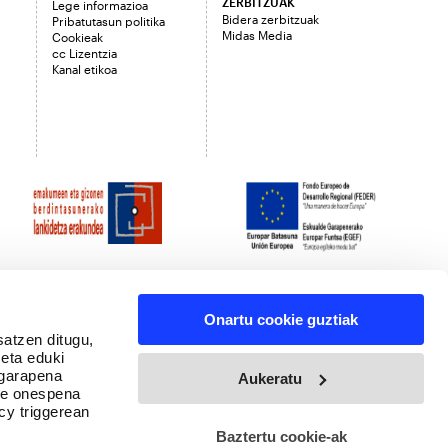
ZERBITZUAK
Lege informazioa
Bidera zerbitzuak
Pribatutasun politika
Midas Media
Cookieak
cc Lizentzia
Kanal etikoa
Onartu cookie guztiak
satzen ditugu,
 eta eduki
 garapena
Aukeratu
ure onespena
cy triggerean
Baztertu cookie-ak