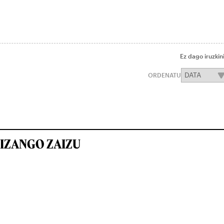
Ez dago iruzkin
ORDENATU
IZANGO ZAIZU