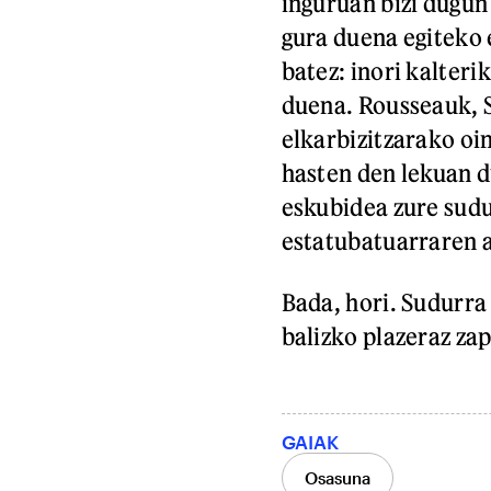
inguruan bizi dugun
gura duena egiteko
batez: inori kalterik
duena. Rousseauk, 
elkarbizitzarako oi
hasten den lekuan d
eskubidea zure sudu
estatubatuarraren 
Bada, hori. Sudurra 
balizko plazeraz za
GAIAK
Osasuna