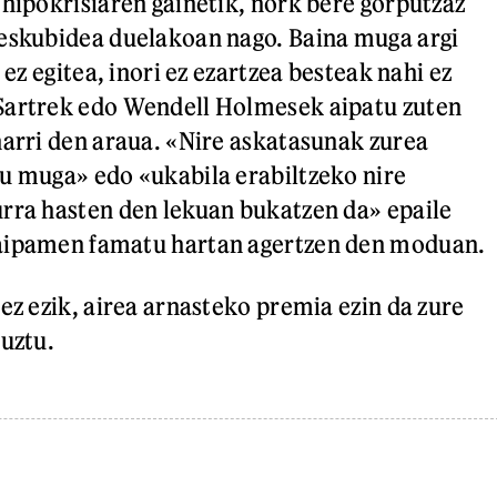
 hipokrisiaren gainetik, nork bere gorputzaz
 eskubidea duelakoan nago. Baina muga argi
 ez egitea, inori ez ezartzea besteak nahi ez
Sartrek edo Wendell Holmesek aipatu zuten
narri den araua. «Nire askatasunak zurea
u muga» edo «ukabila erabiltzeko nire
rra hasten den lekuan bukatzen da» epaile
aipamen famatu hartan agertzen den moduan.
ez ezik, airea arnasteko premia ezin da zure
puztu.