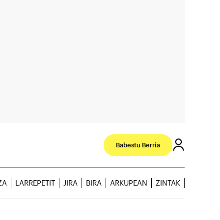
Babestu Berria
ZA
LARREPETIT
JIRA
BIRA
ARKUPEAN
ZINTAK