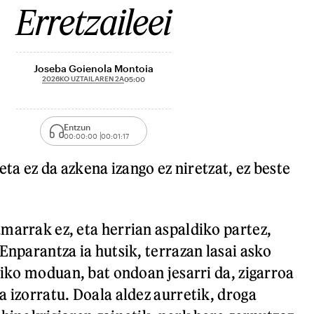
Erretzaileei
Joseba Goienola Montoia
2026KO UZTAILAREN 2A
05:00
Entzun
00:00:00
00:01:17
 eta ez da azkena izango ez niretzat, ez beste
marrak ez, eta herrian aspaldiko partez,
Enparantza ia hutsik, terrazan lasai asko
tiko moduan, bat ondoan jesarri da, zigarroa
a izorratu. Doala aldez aurretik, droga