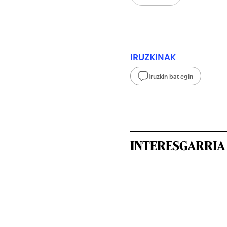
IRUZKINAK
Iruzkin bat egin
INTERESGARRIA 