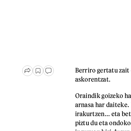
Berriro gertatu zait
askorentzat.
Oraindik goizeko ha
arnasa har daiteke. 
irakurtzen... eta be
piztu du eta ondoko