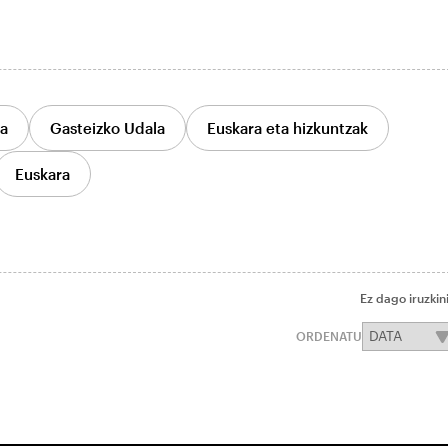
ia
Gasteizko Udala
Euskara eta hizkuntzak
Euskara
Ez dago iruzkin
ORDENATU