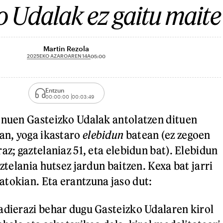
o Udalak ez gaitu maite
Martin Rezola
2025EKO AZAROAREN 14A
05:00
Entzun
00:00:00
00:03:49
 nuen Gasteizko Udalak antolatzen dituen
tan, yoga ikastaro
elebidun
batean (ez zegoen
az; gaztelaniaz 51, eta elebidun bat). Elebidun
aztelania hutsez jardun baitzen. Kexa bat jarri
tokian. Eta erantzuna jaso dut:
adierazi behar dugu Gasteizko Udalaren kirol