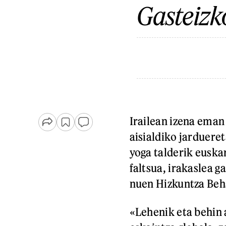
Gasteizk
Irailean izena eman
aisialdiko jarduere
yoga talderik euskar
faltsua, irakaslea g
nuen Hizkuntza Beha
«Lehenik eta behin 