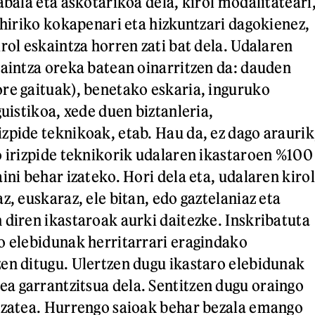
abala eta askotarikoa dela, kirol modalitateari
 hiriko kokapenari eta hizkuntzari dagokienez,
rol eskaintza horren zati bat dela. Udalaren
kaintza oreka batean oinarritzen da: dauden
re gaituak), benetako eskaria, inguruko
guistikoa, xede duen biztanleria,
zpide teknikoak, etab. Hau da, ez dago araurik
o irizpide teknikorik udalaren ikastaroen %100
ini behar izateko. Hori dela eta, udalaren kirol
z, euskaraz, ele bitan, edo gaztelaniaz eta
 diren ikastaroak aurki daitezke. Inskribatuta
o elebidunak herritarrari eragindako
en ditugu. Ulertzen dugu ikastaro elebidunak
 garrantzitsua dela. Sentitzen dugu oraingo
izatea. Hurrengo saioak behar bezala emango