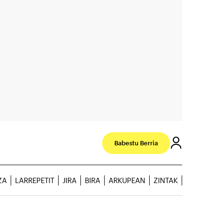
Babestu Berria
ZA
LARREPETIT
JIRA
BIRA
ARKUPEAN
ZINTAK