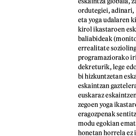
eskaintza globala, z
ordutegiei, adinari,
eta yoga udalaren ki
kirol ikastaroen es
baliabideak (monito
errealitate soziolin
programaziorako iri
dekreturik, lege ed
bi hizkuntzetan eska
eskaintzan gaztelera
euskaraz eskaintzen
zegoen yoga ikastar
eragozpenak sentitz
modu egokian ematea
honetan horrela ez 