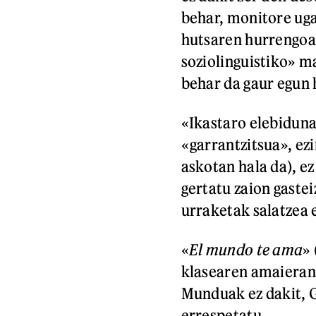
behar, monitore uga
hutsaren hurrengoa 
soziolinguistiko» m
behar da gaur egun 
«Ikastaro elebiduna
«garrantzitsua», ez
askotan hala da), ez
gertatu zaion gaste
urraketak salatzea 
«
El mundo te ama
»
klasearen amaieran,
Munduak ez dakit, G
errespetatu.