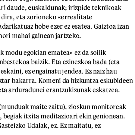
ri daude, euskaldunak; irizpide teknikoak
dira, eta zorioneko «errealitate
adarikatuaz hobe ezer ez esatea. Gaiztoa izan
hori mahai gainean jartzeko.
k modu egokian ematea» ez da soilik
inbestekoa baizik. Eta ezinezkoa bada (eta
 eskaini, ez engainatu jendea. Ez naiz hau
iztar bakarra. Komeni da hizkuntza eskubideen
eta arduradunei erantzukizunak eskatzea.
 (munduak maite zaitu), zioskun monitoreak
 begiak itxita meditazioari ekin genionean.
asteizko Udalak, ez. Ez maitatu, ez