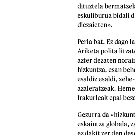
dituztela bermatze
eskuliburua bidali d
diezaieten».
Perla bat. Ez dago l
Ariketa polita litza
azter dezaten norai
hizkuntza, esan beh
esaldiz esaldi, xeh
azaleratzeak. Hemen,
Irakurleak epai bez
Gezurra da «hizkunt
eskaintza globala, 
ez dakit zer den de