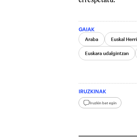
GAIAK
Araba
Euskal Herr
Euskara udalgintzan
IRUZKINAK
Iruzkin bat egin