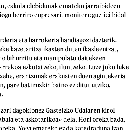
ko, eskola elebidunak emateko jarraibideen
iogu berriro enpresari, monitore guztiei bidal
arderia eta harrokeria handiagoz idazterik.
teke kazetaritza ikasten duten ikasleentzat,
no bihurritu eta manipulatu daitekeen
arrekoa ezkutatzeko, iluntzeko. Luze joko luke
e-xehe, erantzunak erakusten duen agintekeria
 pare bat iruzkin baino ez ditut utziko.
a.
zari dagokionez Gasteizko Udalaren kirol
zabala eta askotarikoa» dela. Hori oreka bada,
soreka. Yoga emateko ez da katedraduna izan