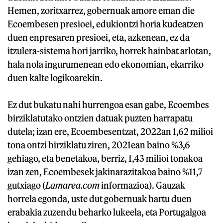
Hemen, zoritxarrez, gobernuak amore eman die
Ecoembesen presioei, edukiontzi horia kudeatzen
duen enpresaren presioei, eta, azkenean, ez da
itzulera-sistema hori jarriko, horrek hainbat arlotan,
hala nola ingurumenean edo ekonomian, ekarriko
duen kalte logikoarekin.
Ez dut bukatu nahi hurrengoa esan gabe, Ecoembes
birziklatutako ontzien datuak puzten harrapatu
dutela; izan ere, Ecoembesentzat, 2022an 1,62 milioi
tona ontzi birziklatu ziren, 2021ean baino %3,6
gehiago, eta benetakoa, berriz, 1,43 milioi tonakoa
izan zen, Ecoembesek jakinarazitakoa baino %11,7
gutxiago (
Lamarea.com
informazioa). Gauzak
horrela egonda, uste dut gobernuak hartu duen
erabakia zuzendu beharko lukeela, eta Portugalgoa