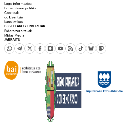
Lege informazioa
Pribatutasun politika
Cookieak
cc Lizentzia
Kanal etikoa
BESTELAKO ZERBITZUAK
Bidera zerbitzuak
Midas Media
JARRAITU