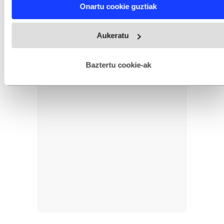
Find out more about how your personal data is processed
Onartu cookie guztiak
and set your preferences in the
details section
.
Webgune honek cookie propioak eta hirugarrenen cookie-
Aukeratu
fitxategiak erabiltzen ditu. Zure esperientzia eta zerbitzuak
hobetzeko asmoz, cookie teknologiaz baliatzen gara. Ohar
hau onartuz gero, teknologia hori erabiltzeko baimen
esplizitua ematen diguzu.
Gehiago irakurri
Baztertu cookie-ak