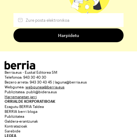
Berria.eus - Euskal Editorea SM
Telefonoa: 943 30 40 30
Bezero arreta: 943 30 43 45 | laguna@berria.eus
Webgunea:
webgunea@berria.eus
Publizitatea:
publi@bidera.eus
Harremanetan jarri
ORRIALDE KORPORATIBOAK
Ezagutu BERRIA Taldea
BERRIA berri bloga
Publizitatea
Galdera-erantzunak
Kontratazioak
Sarebide
LEGEA