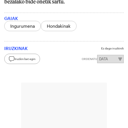
bezalako bide onetik sartu.
GAIAK
Ingurumena
Hondakinak
IRUZKINAK
Ez dago iruzkinik
Iruzkin bat egin
ORDENATU