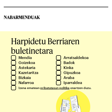
NABARMENDUAK
Harpidetu Berriaren
buletinetara
Mendia
Arratsaldekoa
Goizekoa
Badok
Astekaria
Kinka
Kazetaritza
Gipuzkoa
Bizkaia
Araba
Nafarroa
Iparraldea
Izena ematean
pribatutasun politika
onartzen duzu.