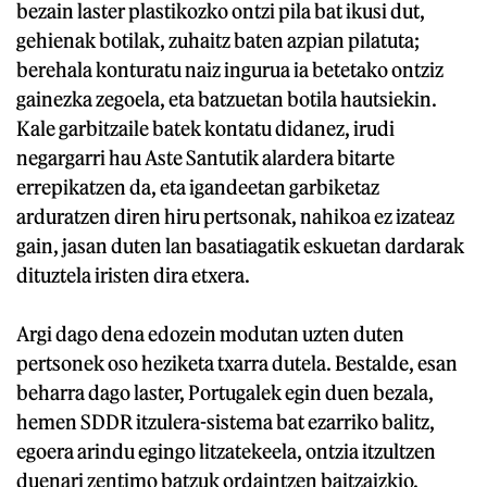
bezain laster plastikozko ontzi pila bat ikusi dut,
gehienak botilak, zuhaitz baten azpian pilatuta;
berehala konturatu naiz ingurua ia betetako ontziz
gainezka zegoela, eta batzuetan botila hautsiekin.
Kale garbitzaile batek kontatu didanez, irudi
negargarri hau Aste Santutik alardera bitarte
errepikatzen da, eta igandeetan garbiketaz
arduratzen diren hiru pertsonak, nahikoa ez izateaz
gain, jasan duten lan basatiagatik eskuetan dardarak
dituztela iristen dira etxera.
Argi dago dena edozein modutan uzten duten
pertsonek oso heziketa txarra dutela. Bestalde, esan
beharra dago laster, Portugalek egin duen bezala,
hemen SDDR itzulera-sistema bat ezarriko balitz,
egoera arindu egingo litzatekeela, ontzia itzultzen
duenari zentimo batzuk ordaintzen baitzaizkio.