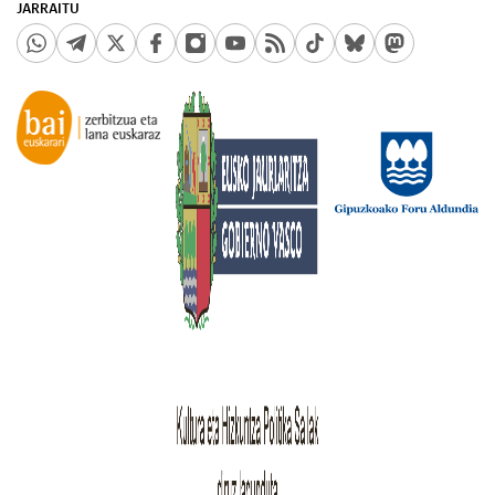
JARRAITU