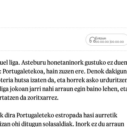
Entzun
00:00:00
00:00:00
uel liga. Asteburu honetaninork gustuko ez due
 Portugaletekoa, hain zuzen ere. Denok dakigun
teria hutsa izaten da, eta horrek asko urduritze
 liga jokoan jarri nahi arraun egin baino lehen, et
rtatzen da zoritxarrez.
dira Portugaleteko estropada hasi aurretik
izan ohi ditugun solasaldiak. Inork ez du arraun