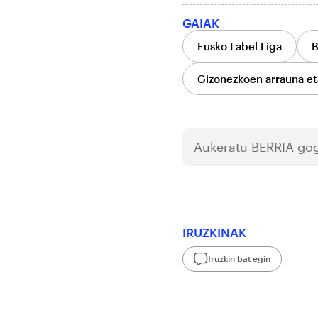
GAIAK
Eusko Label Liga
B
Gizonezkoen arrauna et
Aukeratu
BERRIA
gog
IRUZKINAK
Iruzkin bat egin