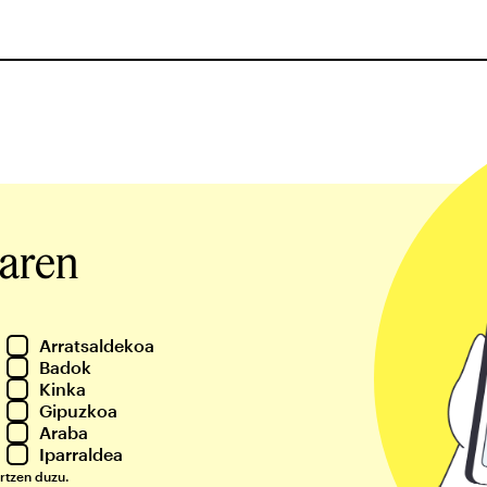
iaren
Arratsaldekoa
Badok
Kinka
Gipuzkoa
Araba
Iparraldea
rtzen duzu.