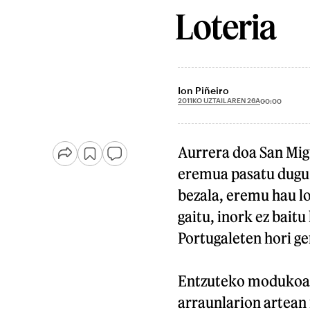
Loteria
Ion Piñeiro
2011KO UZTAILAREN 26A
00:00
Aurrera doa San Mig
eremua pasatu dugu:
bezala, eremu hau lo
gaitu, inork ez baitu
Portugaleten hori ge
Entzuteko modukoak 
arraunlarion artean 