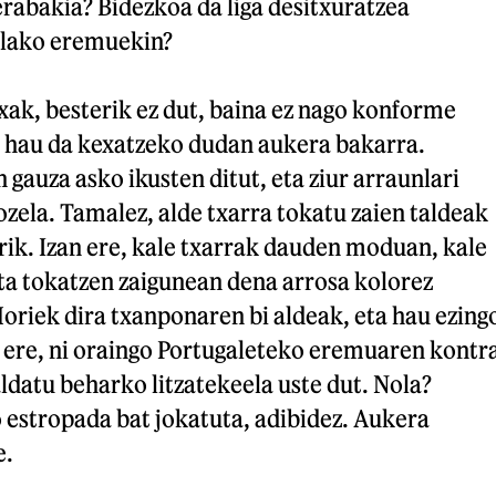
rabakia? Bidezkoa da liga desitxuratzea
alako eremuekin?
xak, besterik ez dut, baina ez nago konforme
a hau da kexatzeko dudan aukera bakarra.
 gauza asko ikusten ditut, eta ziur arraunlari
ozela. Tamalez, alde txarra tokatu zaien taldeak
ik. Izan ere, kale txarrak dauden moduan, kale
ta tokatzen zaigunean dena arrosa kolorez
oriek dira txanponaren bi aldeak, eta hau ezing
a ere, ni oraingo Portugaleteko eremuaren kontr
ldatu beharko litzatekeela uste dut. Nola?
 estropada bat jokatuta, adibidez. Aukera
e.