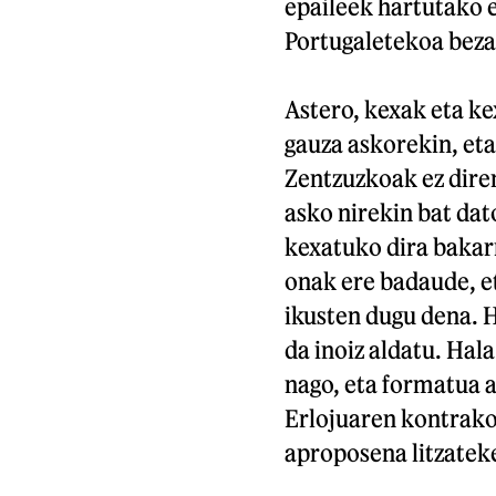
epaileek hartutako e
Portugaletekoa bez
Astero, kexak eta ke
gauza askorekin, et
Zentzuzkoak ez diren
asko nirekin bat dat
kexatuko dira bakarr
onak ere badaude, e
ikusten dugu dena. H
da inoiz aldatu. Hal
nago, eta formatua a
Erlojuaren kontrako
aproposena litzatek