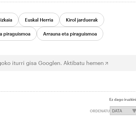
izkaia
Euskal Herria
Kirol jarduerak
a piraguismoa
Arrauna eta piraguismoa
oko iturri gisa Googlen.
Aktibatu hemen
Ez dago iruzkin
ORDENATU