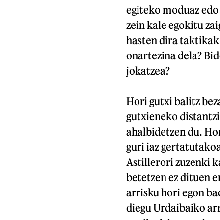
egiteko moduaz edo n
zein kale egokitu za
hasten dira taktikak
onartezina dela? Bid
jokatzea?
Hori gutxi balitz be
gutxieneko distantzi
ahalbidetzen du. Ho
guri iaz gertatutako
Astillerori zuzenki k
betetzen ez dituen
arrisku hori egon ba
diegu Urdaibaiko arra