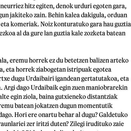
eurriez hitz egiten, denok urduri egoten gara,
igun jakiteko zain. Behin kalea dakigula, orduan
 eta komeriak. Noiz konturatuko gara hau guztia
ezkoa al da gure lan guztia kale zozketa batean
zala, eremu horrek ez du betetzen balizen arteko
a, eta horrek ziabogetan istripuak egotea
rtxe dugu Urdaibairi igandean gertatutakoa, eta
a. Argi dago Urdaibaik egin zuen maniobrarekin
alte egin ziola, baina gutxieneko distantziak
 eremu batean jokatzen dugun momentutik
dago. Hori ere onartu behar al dugu? Galdetuko
unlariei zer iritzi duten? Zilegi irudituko zaie