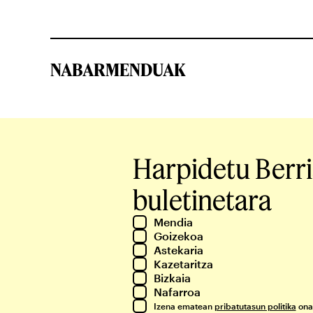
NABARMENDUAK
Harpidetu Berr
buletinetara
Mendia
Goizekoa
Astekaria
Kazetaritza
Bizkaia
Nafarroa
Izena ematean
pribatutasun politika
ona