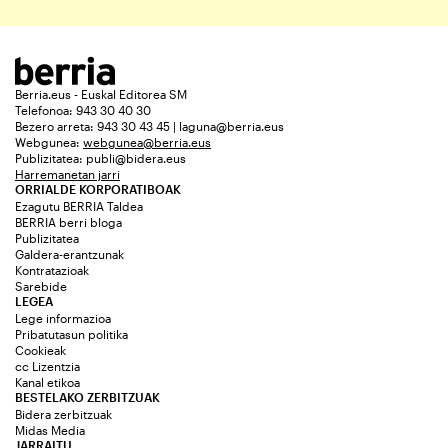
Berria.eus - Euskal Editorea SM
Telefonoa: 943 30 40 30
Bezero arreta: 943 30 43 45 | laguna@berria.eus
Webgunea:
webgunea@berria.eus
Publizitatea:
publi@bidera.eus
Harremanetan jarri
ORRIALDE KORPORATIBOAK
Ezagutu BERRIA Taldea
BERRIA berri bloga
Publizitatea
Galdera-erantzunak
Kontratazioak
Sarebide
LEGEA
Lege informazioa
Pribatutasun politika
Cookieak
cc Lizentzia
Kanal etikoa
BESTELAKO ZERBITZUAK
Bidera zerbitzuak
Midas Media
JARRAITU