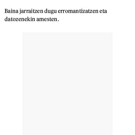
Baina jarraitzen dugu erromantizatzen eta
datozenekin amesten.