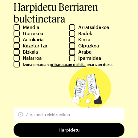
Harpidetu Berriaren
buletinetara
Mendia
Arratsaldekoa
Goizekoa
Badok
Astekaria
Kinka
Kazetaritza
Gipuzkoa
Bizkaia
Araba
Nafarroa
Iparraldea
Izena ematean
pribatutasun politika
onartzen duzu.