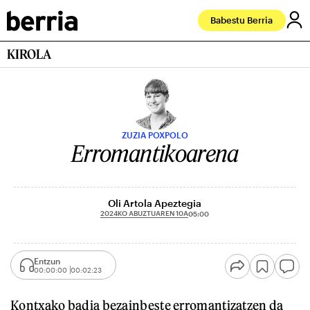
Babestu Berria
KIROLA
ZUZIA POXPOLO
Erromantikoarena
Oli Artola Apeztegia
2024KO ABUZTUAREN 10A
05:00
Entzun
00:00:00
00:02:23
Kontxako badia bezainbeste erromantizatzen da