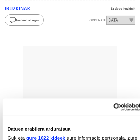
IRUZKINAK
Ez dago iruzkinik
Iruzkin bat egin
ORDENATU
Datuen erabilera arduratsua
Guk eta
gure 1022 kideek
sure informacio pertsonala, zure