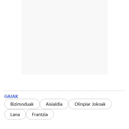
GAIAK
Bizimoduak
Aisialdia
Olinpiar Jokoak
Lana
Frantzia