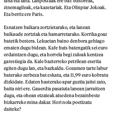
lana eta lana. Lanpostuak ere bai: editoreak,
zinemagileak, eta kazetariak. Eta Olinpiar Jokoak.
Eta berriz ere Paris.
Esnatzen baikara zortzietarako, eta lanean
baikaude zortziak eta hamarretarako. Korrika goaz
batetik bestera. Lekuetan baino denbora gehiago
ematen dugu bidean. Kafe huts batengatik sei euro
ordaintzen dugu, eta horrela begi zuloak kentzea
garestiegia da. Kale bazterreko petrilean eserita
egiten dugu lan, eta bazkaldu. Gozamen tarte labur
baterako zerbeza bat eskatu, eta 11,99 euro kobratu
dizkidate. Edaten hasterako apar guztia jaitsi zaio,
baita niri ere. Gauerdia pasatuta lanean jarraitzen
dugu, eta ohean etzateak atsedena bezainbeste
bizkarreko mina dakar. Hori nola poetizatu
daiteke?