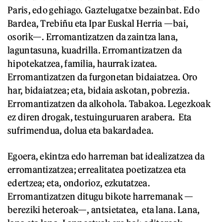
Paris, edo gehiago. Gaztelugatxe bezainbat. Edo
Bardea, Trebiñu eta Ipar Euskal Herria —bai,
osorik—. Erromantizatzen da zaintza lana,
laguntasuna, kuadrilla. Erromantizatzen da
hipotekatzea, familia, haurrak izatea.
Erromantizatzen da furgonetan bidaiatzea. Oro
har, bidaiatzea; eta, bidaia askotan, pobrezia.
Erromantizatzen da alkohola. Tabakoa. Legezkoak
ez diren drogak, testuinguruaren arabera. Eta
sufrimendua, dolua eta bakardadea.
Egoera, ekintza edo harreman bat idealizatzea da
erromantizatzea; errealitatea poetizatzea eta
edertzea; eta, ondorioz, ezkutatzea.
Erromantizatzen ditugu bikote harremanak —
bereziki heteroak—, antsietatea, eta lana. Lana,