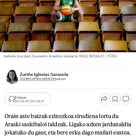
Isabela Jourdain Quevedo Araskiko jokalaria. RAUL BOGAJO / FOKU
Zuriñe Iglesias Sarasola
2026KO APIRILAREN 25A
05:00
Entzun
00:00:00
00:06:37
Orain aste batzuk ezinezkoa zirudiena lortu du
Araski saskibaloi taldeak. Ligako azken jardunaldia
jokatuko du gaur, eta bere esku dago mailari eustea.