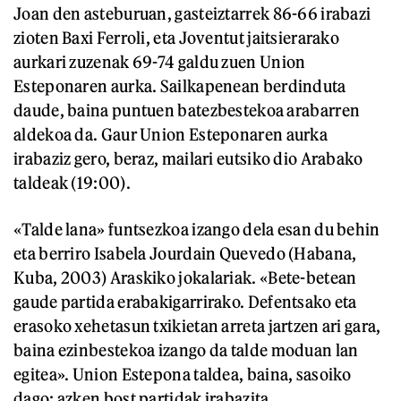
Joan den asteburuan, gasteiztarrek 86-66 irabazi
zioten Baxi Ferroli, eta Joventut jaitsierarako
aurkari zuzenak 69-74 galdu zuen Union
Esteponaren aurka. Sailkapenean berdinduta
daude, baina puntuen batezbestekoa arabarren
aldekoa da. Gaur Union Esteponaren aurka
irabaziz gero, beraz, mailari eutsiko dio Arabako
taldeak (19:00).
«Talde lana» funtsezkoa izango dela esan du behin
eta berriro Isabela Jourdain Quevedo (Habana,
Kuba, 2003) Araskiko jokalariak. «Bete-betean
gaude partida erabakigarrirako. Defentsako eta
erasoko xehetasun txikietan arreta jartzen ari gara,
baina ezinbestekoa izango da talde moduan lan
egitea». Union Estepona taldea, baina, sasoiko
dago: azken bost partidak irabazita,