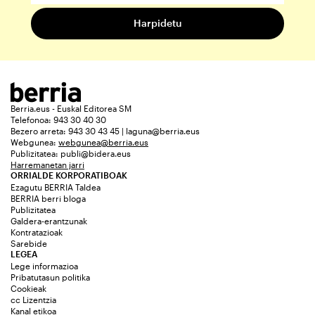
Berria.eus - Euskal Editorea SM
Telefonoa: 943 30 40 30
Bezero arreta: 943 30 43 45 | laguna@berria.eus
Webgunea:
webgunea@berria.eus
Publizitatea:
publi@bidera.eus
Harremanetan jarri
ORRIALDE KORPORATIBOAK
Ezagutu BERRIA Taldea
BERRIA berri bloga
Publizitatea
Galdera-erantzunak
Kontratazioak
Sarebide
LEGEA
Lege informazioa
Pribatutasun politika
Cookieak
cc Lizentzia
Kanal etikoa