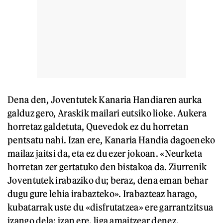
Dena den, Joventutek Kanaria Handiaren aurka
galduz gero, Araskik mailari eutsiko lioke. Aukera
horretaz galdetuta, Quevedok ez du horretan
pentsatu nahi. Izan ere, Kanaria Handia dagoeneko
mailaz jaitsi da, eta ez du ezer jokoan. «Neurketa
horretan zer gertatuko den bistakoa da. Ziurrenik
Joventutek irabaziko du; beraz, dena eman behar
dugu gure lehia irabazteko». Irabazteaz harago,
kubatarrak uste du «disfrutatzea» ere garrantzitsua
izango dela; izan ere, liga amaitzear denez,