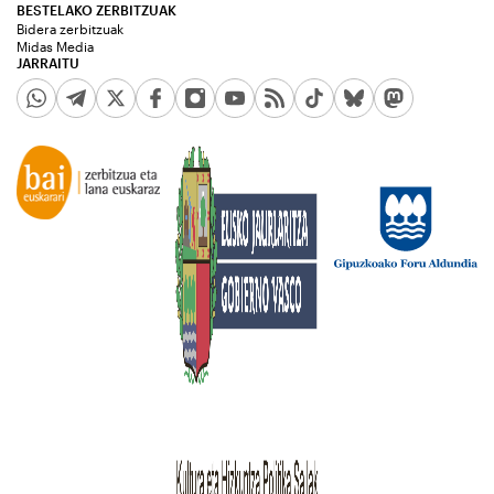
BESTELAKO ZERBITZUAK
Bidera zerbitzuak
Midas Media
JARRAITU