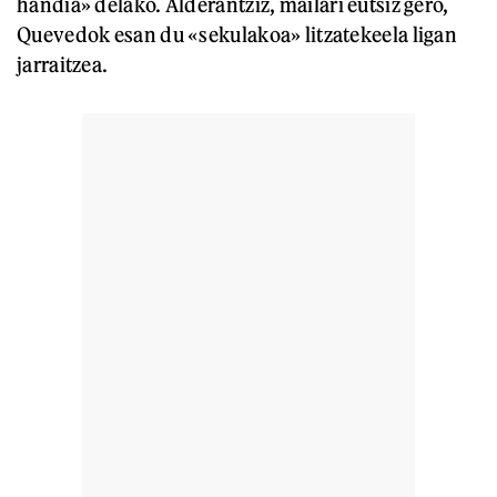
handia» delako. Alderantziz, mailari eutsiz gero,
Quevedok esan du «sekulakoa» litzatekeela ligan
jarraitzea.