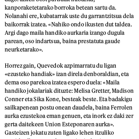
kanporaketetarako borroka betean sartu da.
Nolanahi ere, kubatarrak uste du garrantzitsua dela
baikorrak izatea. «Nahiko ondo ikusten dut taldea.
Argi dago maila handiko aurkaria izango dugula
parean, oso indartsua, baina prestatuta gaude
neurketarako».
Horrez gain, Quevedok azpimarratu du ligan
«ezusteko handiak» izan direla denboraldian, eta
dema oso parekoa izatea espero duela: «Maila
handiko jokalariak dituzte: Melisa Gretter, Madison
Conner eta Sika Kone, besteak beste. Eta badakigu
sailkapenean postu onean daudela, baina Ferrolen
aurka ezustekoa eman genuen, eta inork ez daki zer
gerta daitekeen Union Esteponaren aurka».
Gasteizen jokatu zuten ligako lehen itzuliko