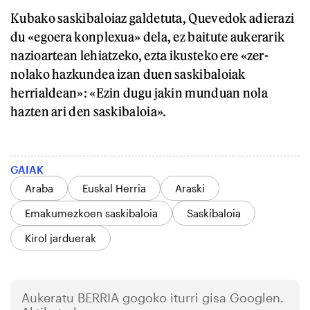
Kubako saskibaloiaz galdetuta, Quevedok adierazi
du «egoera konplexua» dela, ez baitute aukerarik
nazioartean lehiatzeko, ezta ikusteko ere «zer-
nolako hazkundea izan duen saskibaloiak
herrialdean»: «Ezin dugu jakin munduan nola
hazten ari den saskibaloia».
GAIAK
Araba
Euskal Herria
Araski
Emakumezkoen saskibaloia
Saskibaloia
Kirol jarduerak
Aukeratu
BERRIA
gogoko iturri gisa Googlen.