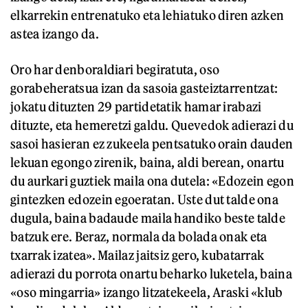
elkarrekin entrenatuko eta lehiatuko diren azken
astea izango da.
Oro har denboraldiari begiratuta, oso
gorabeheratsua izan da sasoia gasteiztarrentzat:
jokatu dituzten 29 partidetatik hamar irabazi
dituzte, eta hemeretzi galdu. Quevedok adierazi du
sasoi hasieran ez zukeela pentsatuko orain dauden
lekuan egongo zirenik, baina, aldi berean, onartu
du aurkari guztiek maila ona dutela: «Edozein egon
gintezken edozein egoeratan. Uste dut talde ona
dugula, baina badaude maila handiko beste talde
batzuk ere. Beraz, normala da bolada onak eta
txarrak izatea». Mailaz jaitsiz gero, kubatarrak
adierazi du porrota onartu beharko luketela, baina
«oso mingarria» izango litzatekeela, Araski «klub