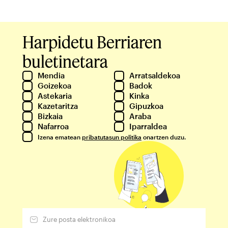
Harpidetu Berriaren
buletinetara
Mendia
Arratsaldekoa
Goizekoa
Badok
Astekaria
Kinka
Kazetaritza
Gipuzkoa
Bizkaia
Araba
Nafarroa
Iparraldea
Izena ematean
pribatutasun politika
onartzen duzu.