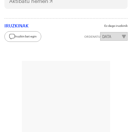
Aktibatu hemen
IRUZKINAK
Ez dago iruzkinik
Iruzkin bat egin
ORDENATU