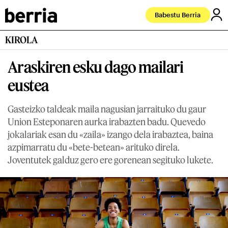
Babestu Berria
KIROLA
Araskiren esku dago mailari
eustea
Gasteizko taldeak maila nagusian jarraituko du gaur
Union Esteponaren aurka irabazten badu. Quevedo
jokalariak esan du «zaila» izango dela irabaztea, baina
azpimarratu du «bete-betean» arituko direla.
Joventutek galduz gero ere gorenean segituko lukete.