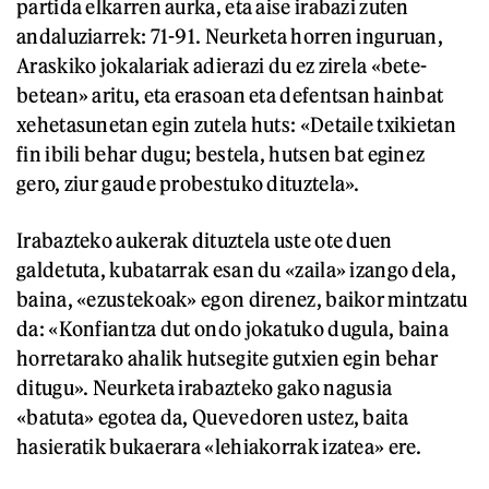
partida elkarren aurka, eta aise irabazi zuten
andaluziarrek: 71-91. Neurketa horren inguruan,
Araskiko jokalariak adierazi du ez zirela «bete-
betean» aritu, eta erasoan eta defentsan hainbat
xehetasunetan egin zutela huts: «Detaile txikietan
fin ibili behar dugu; bestela, hutsen bat eginez
gero, ziur gaude probestuko dituztela».
Irabazteko aukerak dituztela uste ote duen
galdetuta, kubatarrak esan du «zaila» izango dela,
baina, «ezustekoak» egon direnez, baikor mintzatu
da: «Konfiantza dut ondo jokatuko dugula, baina
horretarako ahalik hutsegite gutxien egin behar
ditugu». Neurketa irabazteko gako nagusia
«batuta» egotea da, Quevedoren ustez, baita
hasieratik bukaerara «lehiakorrak izatea» ere.