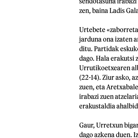
sendotasuna irabazi
zen, baina Ladis Gal
Urtebete «zaborret
jarduna ona izaten ar
ditu. Partidak eskuk
dago. Hala erakutsi 
Urrutikoetxearen alb
(22-14). Ziur asko, 
zuen, eta Aretxabale
irabazi zuen atzelar
erakustaldia ahalbid
Gaur, Urretxun bigar
dago azkena duen. Iz