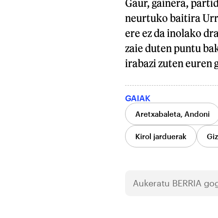
Gaur, gainera, parti
neurtuko baitira Urr
ere ez da inolako dr
zaie duten puntu ba
irabazi zuten euren
GAIAK
Aretxabaleta, Andoni
Kirol jarduerak
Gi
Aukeratu
BERRIA
gog