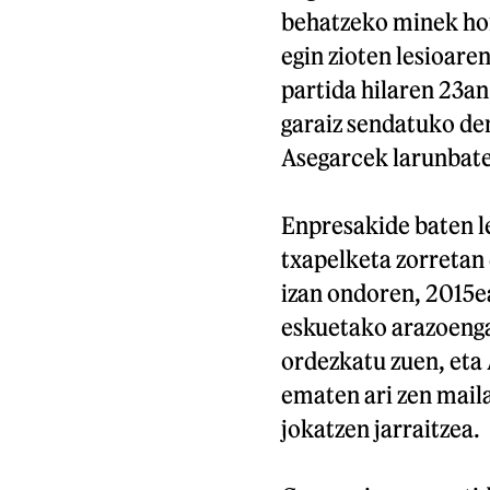
behatzeko minek hor
egin zioten lesioare
partida hilaren 23an
garaiz sendatuko den
Asegarcek larunbatek
Enpresakide baten le
txapelketa zorretan
izan ondoren, 2015ea
eskuetako arazoenga
ordezkatu zuen, eta
ematen ari zen maila
jokatzen jarraitzea.