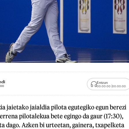
ndi
Entzun
:00
00:00:00
00:00:00
a jaietako jaialdia pilota egutegiko egun berezi
errena pilotalekua bete egingo da gaur (17:30),
uta dago. Azken bi urteetan, gainera, txapelketa