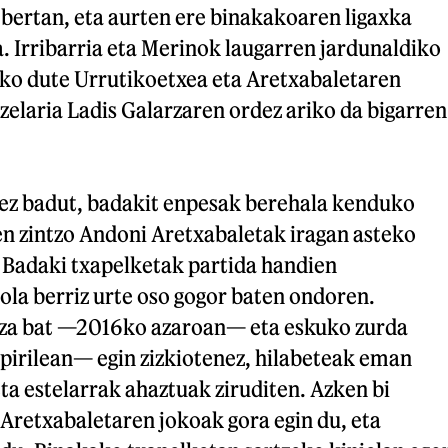
 bertan, eta aurten ere binakakoaren ligaxka
. Irribarria eta Merinok laugarren jardunaldiko
uko dute Urrutikoetxea eta Aretxabaletaren
elaria Ladis Galarzaren ordez ariko da bigarren
ez badut, badakit enpesak berehala kenduko
en zintzo Andoni Aretxabaletak iragan asteko
. Badaki txapelketak partida handien
iola berriz urte oso gogor baten ondoren.
za bat —2016ko azaroan— eta eskuko zurda
pirilean— egin zizkiotenez, hilabeteak eman
eta estelarrak ahaztuak ziruditen. Azken bi
 Aretxabaletaren jokoak gora egin du, eta