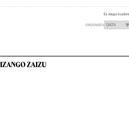
Ez dago iruzkin
ORDENATU
IZANGO ZAIZU