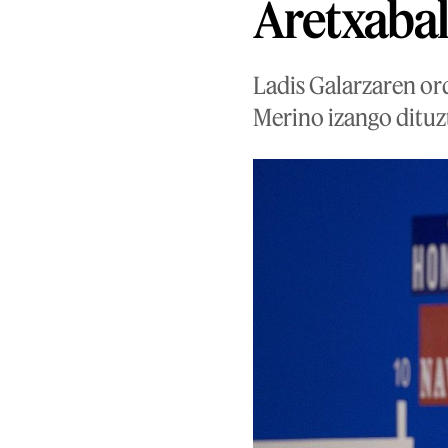
Aretxabal
Ladis Galarzaren ord
Merino izango dituz