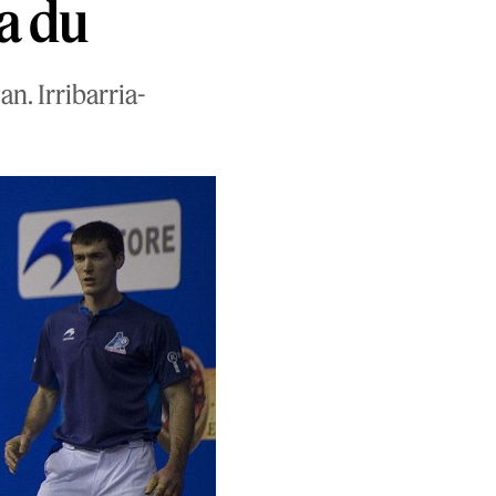
a du
n. Irribarria-