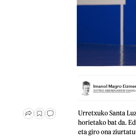
Imanol Magro Eizme
2017KO ABENDUAREN 13A
00
Urretxuko Santa Luzi
horietako bat da. Ed
eta giro ona ziurtat