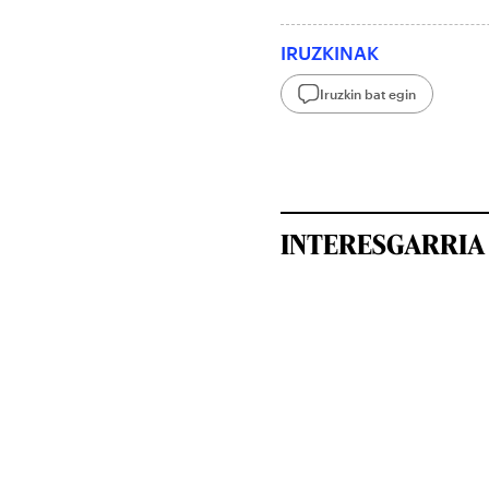
IRUZKINAK
Iruzkin bat egin
INTERESGARRIA 