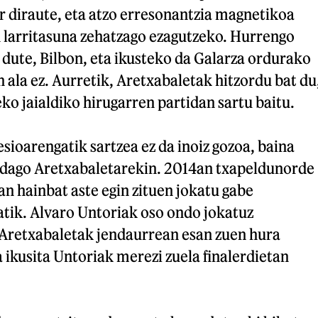
 diraute, eta atzo erresonantzia magnetikoa
n larritasuna zehatzago ezagutzeko. Hurrengo
 dute, Bilbon, eta ikusteko da Galarza ordurako
 ala ez. Aurretik, Aretxabaletak hitzordu bat du
o jaialdiko hirugarren partidan sartu baitu.
sioarengatik sartzea ez da inoiz gozoa, baina
 dago Aretxabaletarekin. 2014an txapeldunorde
n hainbat aste egin zituen jokatu gabe
tik. Alvaro Untoriak oso ondo jokatuz
 Aretxabaletak jendaurrean esan zuen hura
 ikusita Untoriak merezi zuela finalerdietan