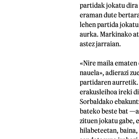
partidak jokatu dira
eraman dute bertara
lehen partida jokat
aurka. Markinako atz
astez jarraian.
«Nire maila ematen 
nauela», adierazi zu
partidaren aurretik
erakusleihoa ireki d
Sorbaldako ebakunt
bateko beste bat —a
zituen jokatu gabe, 
hilabeteetan, baina,