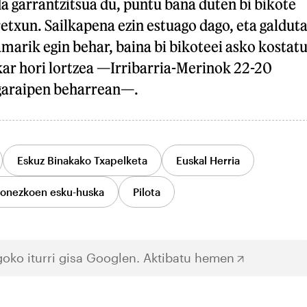
da garrantzitsua du, puntu bana duten bi bikote
etxun. Sailkapena ezin estuago dago, eta galdut
amarik egin behar, baina bi bikoteei asko kostat
kar hori lortzea —Irribarria-Merinok 22-20
 garaipen beharrean—.
Eskuz Binakako Txapelketa
Euskal Herria
zonezkoen esku-huska
Pilota
oko iturri gisa Googlen.
Aktibatu hemen