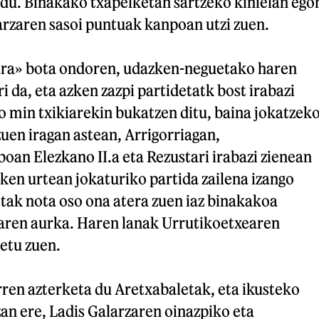
 du. Binakako txapelketan sartzeko kinielan ego
arzaren sasoi puntuak kanpoan utzi zuen.
ara» bota ondoren, udazken-neguetako haren
i da, eta azken zazpi partidetatk bost irabazi
o min txikiarekin bukatzen ditu, baina jokatzek
zuen iragan astean, Arrigorriagan,
oan Elezkano II.a eta Rezustari irabazi zienean
azken urtean jokaturiko partida zailena izango
tak nota oso ona atera zuen iaz binakakoa
iaren aurka. Haren lanak Urrutikoetxearen
etu zuen.
ren azterketa du Aretxabaletak, eta ikusteko
an ere, Ladis Galarzaren oinazpiko eta