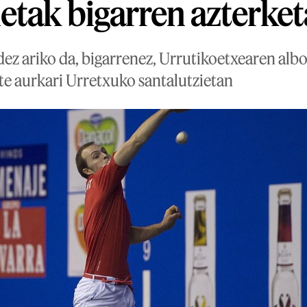
etak bigarren azterket
ez ariko da, bigarrenez, Urrutikoetxearen alboa
te aurkari Urretxuko santalutzietan