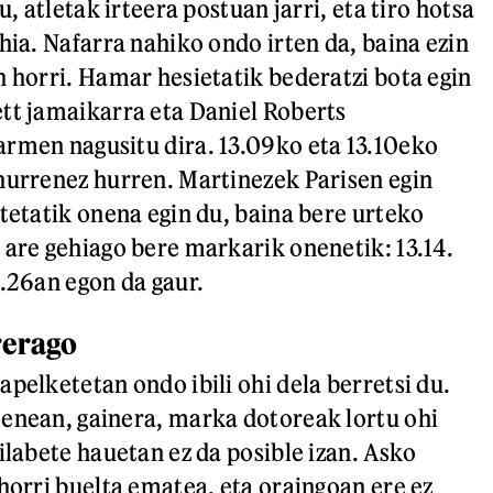
u, atletak irteera postuan jarri, eta tiro hotsa
hia. Nafarra nahiko ondo irten da, baina ezin
n horri. Hamar hesietatik bederatzi bota egin
tt jamaikarra eta Daniel Roberts
rmen nagusitu dira. 13.09ko eta 13.10eko
hurrenez hurren. Martinezek Parisen egin
etetatik onena egin du, baina bere urteko
 are gehiago bere markarik onenetik: 13.14.
3.26an egon da gaur.
rerago
pelketetan ondo ibili ohi dela berretsi du.
enean, gainera, marka dotoreak lortu ohi
ilabete hauetan ez da posible izan. Asko
 horri buelta ematea, eta oraingoan ere ez