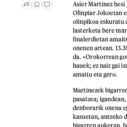
Asier Martinez hesi
Olinpiar Jokoetan e
olinpikoa eskuratu 
lasterketa bere mar
finalerdietan amaitu
onenen artean. 13.3
da. «Orokorrean gor
hauek; ez naiz gai i
amaitu eta gero.
Martinezek bigarren
pasatzea; igandean,
denborarik onena eg
kasuetan, antzeko d
bigarren aukeran, b