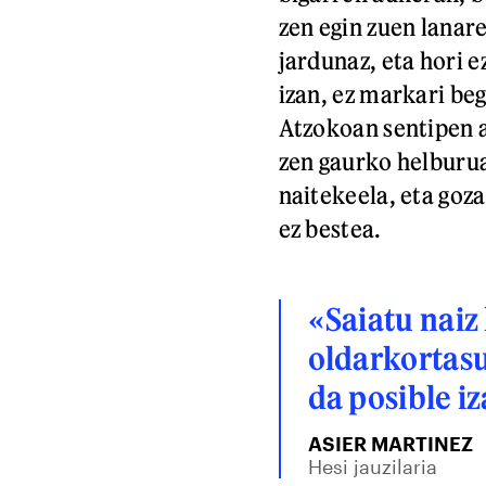
zen egin zuen lanare
jardunaz, eta hori e
izan, ez markari beg
Atzokoan sentipen a
zen gaurko helburua
naitekeela, eta goza
ez bestea.
«Saiatu naiz
oldarkortasu
da posible i
ASIER MARTINEZ
Hesi jauzilaria