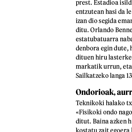
prest. Estadioa isild
entzutean hasi da le
izan dio segida ema
ditu. Orlando Benne
estatubatuarra naba
denbora egin dute, 
dituen hiru lasterk
markatik urrun, eta
Sailkatzeko langa 1
Ondorioak, aur
Teknikoki halako txa
«Fisikoki ondo nago
ditut. Baina azken h
kostatu zait egoera