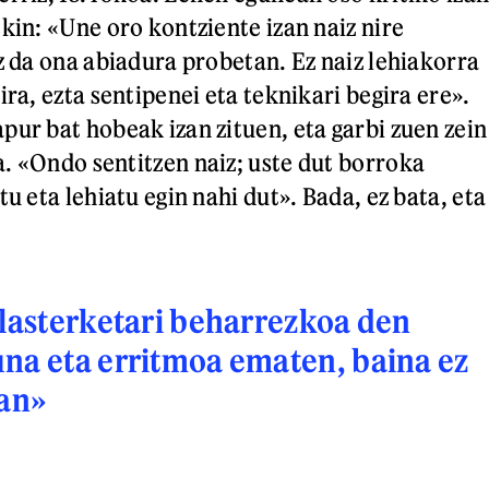
kin: «Une oro kontziente izan naiz nire
z da ona abiadura probetan. Ez naiz lehiakorra
ira, ezta sentipenei eta teknikari begira ere».
pur bat hobeak izan zituen, eta garbi zuen zein
. «Ondo sentitzen naiz; uste dut borroka
tu eta lehiatu egin nahi dut». Bada, ez bata, eta
 lasterketari beharrezkoa den
na eta erritmoa ematen, baina ez
zan»