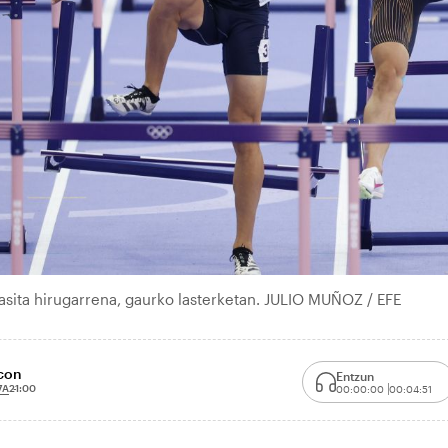
hasita hirugarrena, gaurko lasterketan. JULIO MUÑOZ / EFE
scon
Entzun
7A
21:00
00:00:00
00:04:51