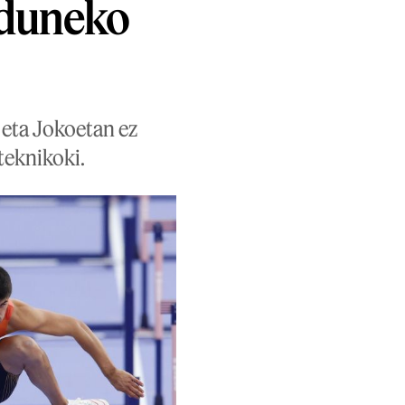
iduneko
 eta Jokoetan ez
 teknikoki.