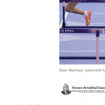
Asier Martinez, ezkerretik 
Ainara Arratibel Ga
2024KO ABUZTUAREN 
PARIS