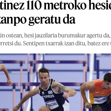
tinez 110 metroko hes
 kanpo geratu da
n ostean, hesi jauzilaria burumakur agertu da,
rretsi du. Sentipen txarrak izan ditu, batez ere