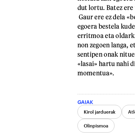
dut lortu. Batez ere
Gaur ere ez dela «b
egoera bestela kude
erritmoa eta oldarko
non zegoen langa, e
sentipen onak nitue
«lasai» hartu nahi d
momentua».
GAIAK
Kirol jarduerak
Atl
Olinpismoa