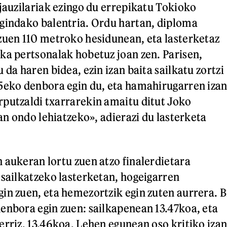
 jauzilariak ezingo du errepikatu Tokioko
gindako balentria. Ordu hartan, diploma
zuen 110 metroko hesidunean, eta lasterketaz
ka pertsonalak hobetuz joan zen. Parisen,
 da haren bidea, ezin izan baita sailkatu zortzi
5eko denbora egin du, eta hamahirugarren iza
putzaldi txarrarekin amaitu ditut Joko
zan ondo lehiatzeko», adierazi du lasterketa
 aukeran lortu zuen atzo finalerdietara
 sailkatzeko lasterketan, hogeigarren
in zuen, eta hemezortzik egin zuten aurrera. B
enbora egin zuen: sailkapenean 13.47koa, eta
erriz, 13.46koa. Lehen egunean oso kritiko iza