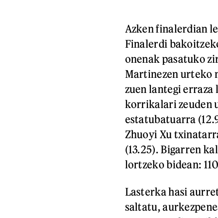
Azken finalerdian l
Finalerdi bakoitzek
onenak pasatuko zire
Martinezen urteko m
zuen lantegi erraza 
korrikalari zeuden
estatubatuarra (12.
Zhuoyi Xu txinatarr
(13.25). Bigarren kal
lortzeko bidean: 110
Lasterka hasi aurre
saltatu, aurkezpenea