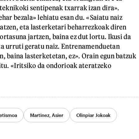
 teknikoki sentipenak txarrak izan dira».
ehar bezala» lehiatu esan du. «Saiatu naiz
atzen, eta lasterketari beharrezkoak diren
rtasuna jartzen, baina ez dut lortu. Ikusi da
ta urruti geratu naiz. Entrenamenduetan
n, baina lasterketetan, ez». Orain egun batzuk
itu. «Iritsiko da ondorioak ateratzeko
etismoa
Martinez, Asier
Olinpiar Jokoak