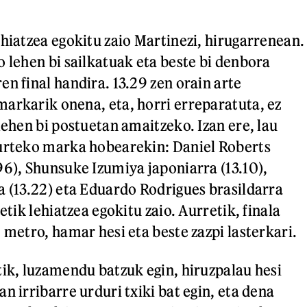
ehiatzea egokitu zaio Martinezi, hirugarrenean.
o lehen bi sailkatuak eta beste bi denbora
n final handira. 13.29 zen orain arte
arkarik onena, eta, horri erreparatuta, ez
lehen bi postuetan amaitzeko. Izan ere, lau
 urteko marka hobearekin: Daniel Roberts
96), Shunsuke Izumiya japoniarra (13.10),
a (13.22) eta Eduardo Rodrigues brasildarra
etik lehiatzea egokitu zaio. Aurretik, finala
 metro, hamar hesi eta beste zazpi lasterkari.
tik, luzamendu batzuk egin, hiruzpalau hesi
n irribarre urduri txiki bat egin, eta dena