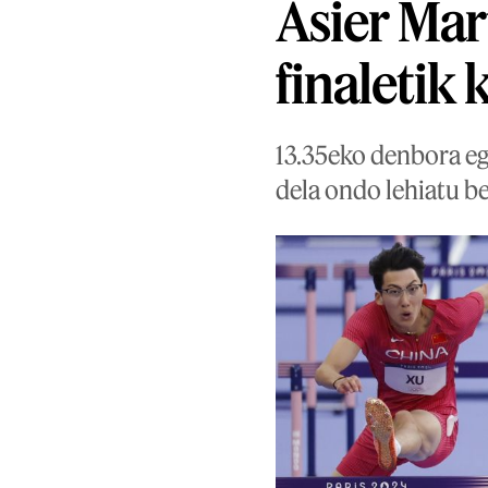
Asier Mar
finaletik
13.35eko denbora egi
dela ondo lehiatu be