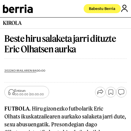
Babestu Berria
KIROLA
Beste hiru salaketa jarri dituzte
Eric Olhatsen aurka
2022KO IRAILAREN 8A
00:00
Entzun
00:00:00
00:00:00
FUTBOLA.
Hiru gizonezko futbolarik Eric
Olhats ikuskatzailearen aurkako salaketa jarri dute,
sexu abusuengatik. Presondegian dago