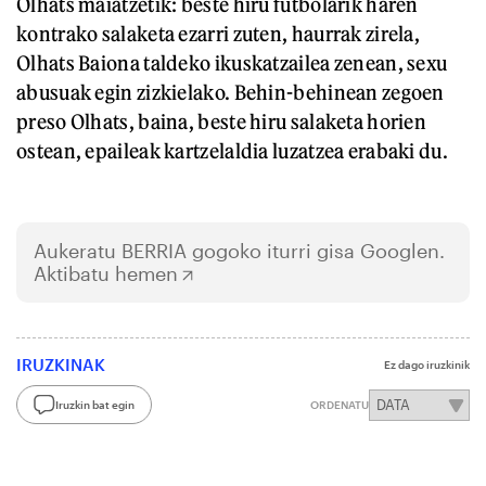
Olhats maiatzetik: beste hiru futbolarik haren
kontrako salaketa ezarri zuten, haurrak zirela,
Olhats Baiona taldeko ikuskatzailea zenean, sexu
abusuak egin zizkielako. Behin-behinean zegoen
preso Olhats, baina, beste hiru salaketa horien
ostean, epaileak kartzelaldia luzatzea erabaki du.
Aukeratu
BERRIA
gogoko iturri gisa Googlen.
Aktibatu hemen
IRUZKINAK
Ez dago iruzkinik
Iruzkin bat egin
ORDENATU