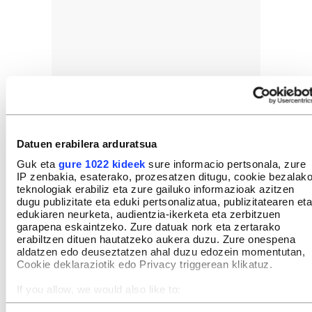
Datuen erabilera arduratsua
Guk eta
gure 1022 kideek
sure informacio pertsonala, zure
IP zenbakia, esaterako, prozesatzen ditugu, cookie bezalak
teknologiak erabiliz eta zure gailuko informazioak azitzen
dugu publizitate eta eduki pertsonalizatua, publizitatearen eta
edukiaren neurketa, audientzia-ikerketa eta zerbitzuen
garapena eskaintzeko. Zure datuak nork eta zertarako
erabiltzen dituen hautatzeko aukera duzu. Zure onespena
aldatzen edo deuseztatzen ahal duzu edozein momentutan,
Cookie deklaraziotik edo Privacy triggerean klikatuz.
If you allow, we would also like to:
Collect information about your geographical location