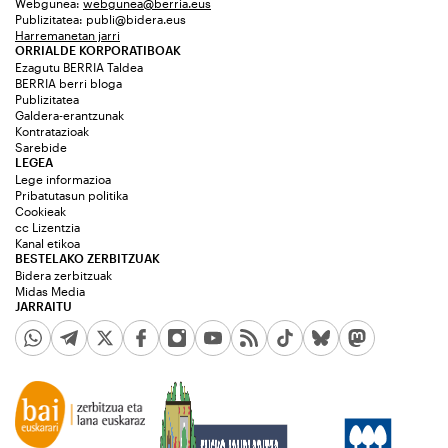
Webgunea:
webgunea@berria.eus
Publizitatea:
publi@bidera.eus
Harremanetan jarri
ORRIALDE KORPORATIBOAK
Ezagutu BERRIA Taldea
BERRIA berri bloga
Publizitatea
Galdera-erantzunak
Kontratazioak
Sarebide
LEGEA
Lege informazioa
Pribatutasun politika
Cookieak
cc Lizentzia
Kanal etikoa
BESTELAKO ZERBITZUAK
Bidera zerbitzuak
Midas Media
JARRAITU