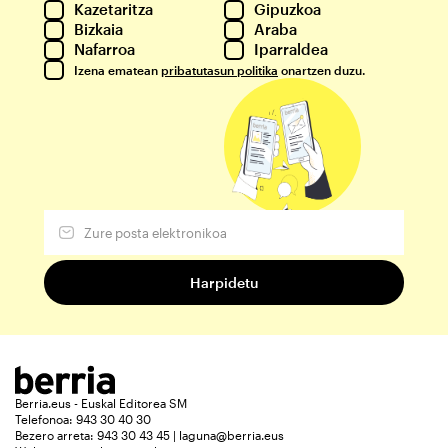
Kazetaritza
Gipuzkoa
Bizkaia
Araba
Nafarroa
Iparraldea
Izena ematean
pribatutasun politika
onartzen duzu.
Berria.eus - Euskal Editorea SM
Telefonoa: 943 30 40 30
Bezero arreta: 943 30 43 45 | laguna@berria.eus