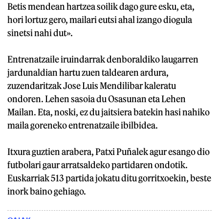
Betis mendean hartzea soilik dago gure esku, eta,
hori lortuz gero, mailari eutsi ahal izango diogula
sinetsi nahi dut».
Entrenatzaile iruindarrak denboraldiko laugarren
jardunaldian hartu zuen taldearen ardura,
zuzendaritzak Jose Luis Mendilibar kaleratu
ondoren. Lehen sasoia du Osasunan eta Lehen
Mailan. Eta, noski, ez du jaitsiera batekin hasi nahiko
maila goreneko entrenatzaile ibilbidea.
Itxura guztien arabera, Patxi Puñalek agur esango dio
futbolari gaur arratsaldeko partidaren ondotik.
Euskarriak 513 partida jokatu ditu gorritxoekin, beste
inork baino gehiago.