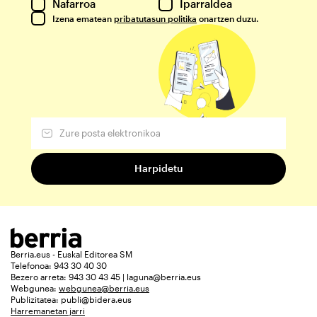
Nafarroa
Iparraldea
Izena ematean
pribatutasun politika
onartzen duzu.
Berria.eus - Euskal Editorea SM
Telefonoa: 943 30 40 30
Bezero arreta: 943 30 43 45 | laguna@berria.eus
Webgunea:
webgunea@berria.eus
Publizitatea:
publi@bidera.eus
Harremanetan jarri