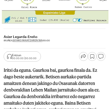
Asier Legarda-Ereño
2014KO MAIATZAREN 18A
IRUÑEA
00:00
Entzun
00:00:00
00:00:00
Iritsi da eguna. Gaurkoa bai, gaurkoa finala da. Ez
dago beste aukerarik. Betisen aurkako partida
amaitzen denean jakingo du Osasunak datorren
denboraldian Lehen Mailan jarraituko duen ala ez.
Gaurkoa da denboraldia irribarrez edo negarrez
amaituko duten jakiteko eguna. Baina Betisen