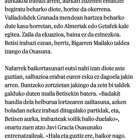
aurkakoa irabazi arren, aurkari zuzenen emaitzei
begiratu beharko diote, horixe da okerrena.
Valladolidek Granada mendean hartzea beharko
dute kasu horretan, edo Almeriak edo Getafek kale
egitea. Zaila da ekuazioa, baina ez da ezinezkoa.
Betisi irabazi ezean, berriz, Bigarren Mailako taldea
izango da Osasuna.
Nafarrek baikortasunari eutsi nahi izan diote aste
guztian, salbazioa erabat euren esku ez dagoela jakin
arren. Iluntzeko zortzietan jakingo da zein bi taldek
galduko duten maila Betisekin batera. «Badakit
handia dela helburua lortzearen zailtasuna, azken
boladan nekez irabazi ditugulako partidak, eta,
Betisen aurka, irabazteak soilik balio duelako»,
onartu zuen atzo Javi Gracia Osasunako
entrenatzaileak. «Hala eta guztiz ere, baikor nago.