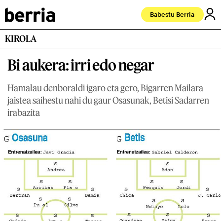
Babestu Berria
KIROLA
Bi aukera: irri edo negar
Hamalau denboraldi igaro eta gero, Bigarren Mailara
jaistea saihestu nahi du gaur Osasunak, Betisi Sadarren
irabazita