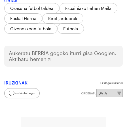
GAIAK
Osasuna futbol taldea
Espainiako Lehen Maila
Euskal Herria
Kirol jarduerak
Gizonezkoen futbola
Futbola
Aukeratu
BERRIA
gogoko iturri gisa Googlen.
Aktibatu hemen
IRUZKINAK
Ez dago iruzkinik
Iruzkin bat egin
ORDENATU