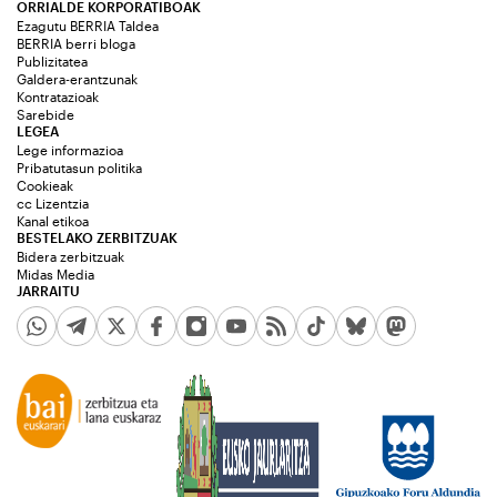
ORRIALDE KORPORATIBOAK
Ezagutu BERRIA Taldea
BERRIA berri bloga
Publizitatea
Galdera-erantzunak
Kontratazioak
Sarebide
LEGEA
Lege informazioa
Pribatutasun politika
Cookieak
cc Lizentzia
Kanal etikoa
BESTELAKO ZERBITZUAK
Bidera zerbitzuak
Midas Media
JARRAITU