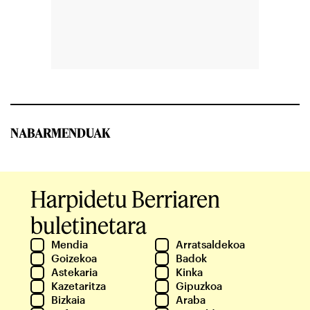
NABARMENDUAK
Harpidetu Berriaren
buletinetara
Mendia
Arratsaldekoa
Goizekoa
Badok
Astekaria
Kinka
Kazetaritza
Gipuzkoa
Bizkaia
Araba