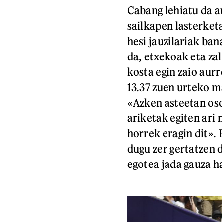
Cabang lehiatu da a
sailkapen lasterketa
hesi jauzilariak ba
da, etxekoak eta zal
kosta egin zaio aur
13.37 zuen urteko m
«Azken asteetan oso
ariketak egiten ari
horrek eragin dit».
dugu zer gertatzen 
egotea jada gauza h