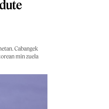
 dute
unetan. Cabangek
torean min zuela