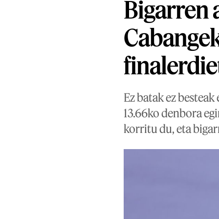
Bigarren 
Cabangek
finalerdi
Ez batak ez besteak
13.66ko denbora egi
korritu du, eta biga