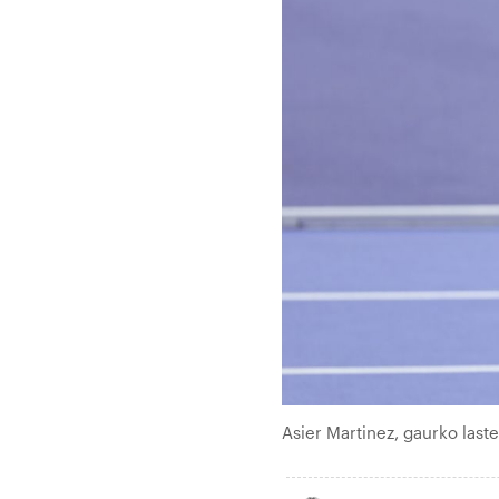
Asier Martinez, gaurko las