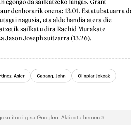
an egongo da sailkatzeko langa». Grant
aur denborarik onena: 13.01. Estatubatuarra d
tagai nagusia, eta alde handia atera die
atzetik sailkatu dira Rachid Murakate
ta Jason Joseph suitzarra (13.26).
tinez, Asier
Cabang, John
Olinpiar Jokoak
oko iturri gisa Googlen.
Aktibatu hemen