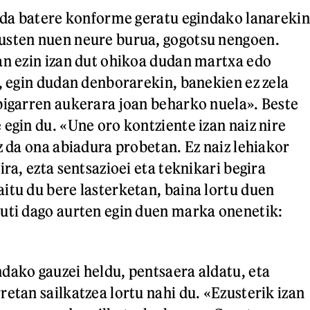
z da batere konforme geratu egindako lanarekin
usten nuen neure burua, gogotsu nengoen.
an ezin izan dut ohikoa dudan martxa edo
a, egin dudan denborarekin, banekien ez zela
bigarren aukerara joan beharko nuela». Beste
 egin du. «Une oro kontziente izan naiz nire
z da ona abiadura probetan. Ez naiz lehiakor
ira, ezta sentsazioei eta teknikari begira
itu du bere lasterketan, baina lortu duen
uti dago aurten egin duen marka onenetik:
dako gauzei heldu, pentsaera aldatu, eta
etan sailkatzea lortu nahi du. «Ezusterik izan