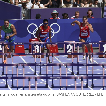
sita hirugarrena, irten eta gutxira. SASHENKA GUTIERREZ / EFE