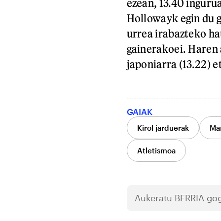
ezean, 13.40 inguru
Hollowayk egin du g
urrea irabazteko hau
gainerakoei. Haren 
japoniarra (13.22) e
GAIAK
Kirol jarduerak
Mar
Atletismoa
Aukeratu
BERRIA
gog