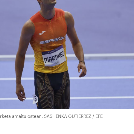
terketa amaitu ostean. SASHENKA GUTIERREZ / EFE