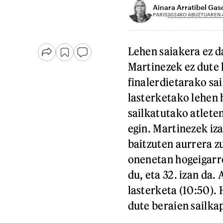
Ainara Arratibel Ga
2024KO ABUZTUAREN 
PARIS
Lehen saiakera ez d
Martinezek ez dute
finalerdietarako sai
lasterketako lehen 
sailkatutako atlete
egin. Martinezek iz
baitzuten aurrera z
onenetan hogeigarren
du, eta 32. izan da.
lasterketa (10:50).
dute beraien sailka