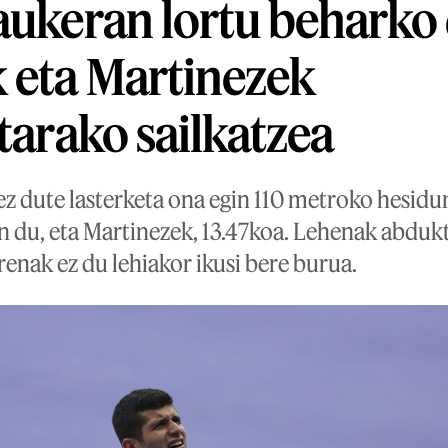
aukeran lortu beharko
 eta Martinezek
etarako sailkatzea
 ez dute lasterketa ona egin 110 metroko hesid
n du, eta Martinezek, 13.47koa. Lehenak abduk
rrenak ez du lehiakor ikusi bere burua.