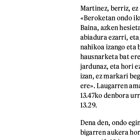
Martinez, berriz, e
«Beroketan ondo ik
Baina, azken hesiet
abiadura ezarri, et
nahikoa izango eta 
hausnarketa bat ere
jardunaz, eta hori e
izan, ez markari beg
ere». Laugarren ama
13.47ko denbora urr
13.29.
Dena den, ondo egin
bigarren aukera horr