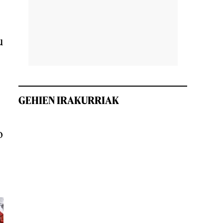
,
u
GEHIEN IRAKURRIAK
o