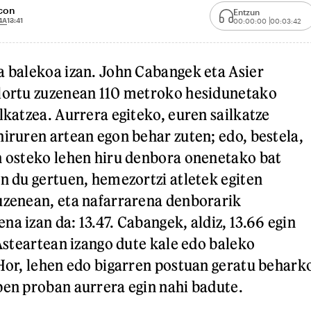
scon
Entzun
4A
13:41
00:00:00
00:03:42
a balekoa izan. John Cabangek eta Asier
 lortu zuzenean 110 metroko hesidunetako
lkatzea. Aurrera egiteko, euren sailkatze
hiruren artean egon behar zuten; edo, bestela,
n osteko lehen hiru denbora onenetako bat
an du gertuen, hemezortzi atletek egiten
uzenean, eta nafarrarena denborarik
a izan da: 13.47. Cabangek, aldiz, 13.66 egin
 Asteartean izango dute kale edo baleko
 Hor, lehen edo bigarren postuan geratu behark
pen proban aurrera egin nahi badute.