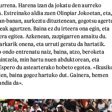
urrena. Harena izan da jokatu den aurreko
. Estreinako aldia zuen Olinpiar Jokoetan, eta
nan-banan, aurkeztu dituztenean, gogotsu agert
eak agurtzen. Baina ez du irteera ona egin, eta
rera egitea. Azkenean, zazpigarren amaitu du.
arkarik onena, eta urruti geratu da hartatik.
 ondo entrenatu naiz, baina, atzo, beroketa
 nintzela, min hartu nuen abduktorean, eta
 Espero du astearterako hobeto egotea. «Ikusik
den, baina gogoz hartuko dut. Gainera, hemen
andia da».