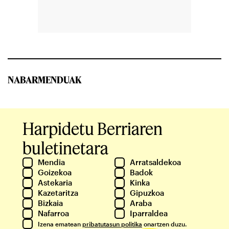
NABARMENDUAK
Harpidetu Berriaren
buletinetara
Mendia
Arratsaldekoa
Goizekoa
Badok
Astekaria
Kinka
Kazetaritza
Gipuzkoa
Bizkaia
Araba
Nafarroa
Iparraldea
Izena ematean
pribatutasun politika
onartzen duzu.