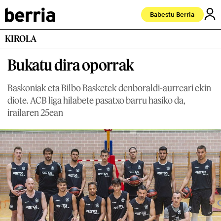
Babestu Berria
KIROLA
Bukatu dira oporrak
Baskoniak eta Bilbo Basketek denboraldi-aurreari ekin
diote. ACB liga hilabete pasatxo barru hasiko da,
irailaren 25ean