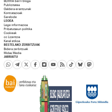
BERRIA berri bloga
Publizitatea
Galdera-erantzunak
Kontratazioak
Sarebide
LEGEA
Lege informazioa
Pribatutasun politika
Cookieak
cc Lizentzia
Kanal etikoa
BESTELAKO ZERBITZUAK
Bidera zerbitzuak
Midas Media
JARRAITU