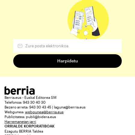
Berria.eus - Euskal Editorea SM
Telefonoa: 943 30 40 30
Bezero arreta: 943 30 43 45 | laguna@berria.eus
Webgunea:
webgunea@berria.eus
Publizitatea:
publi@bidera.eus
Harremanetan jarri
ORRIALDE KORPORATIBOAK
Ezagutu BERRIA Taldea