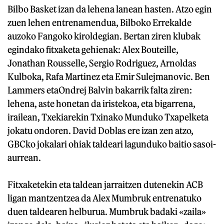
Bilbo Basket izan da lehena lanean hasten. Atzo egin
zuen lehen entrenamendua, Bilboko Errekalde
auzoko Fangoko kiroldegian. Bertan ziren klubak
egindako fitxaketa gehienak: Alex Bouteille,
Jonathan Rousselle, Sergio Rodriguez, Arnoldas
Kulboka, Rafa Martinez eta Emir Sulejmanovic. Ben
Lammers etaOndrej Balvin bakarrik falta ziren:
lehena, aste honetan da iristekoa, eta bigarrena,
irailean, Txekiarekin Txinako Munduko Txapelketa
jokatu ondoren. David Doblas ere izan zen atzo,
GBCko jokalari ohiak taldeari lagunduko baitio sasoi-
aurrean.
Fitxaketekin eta taldean jarraitzen dutenekin ACB
ligan mantzentzea da Alex Mumbruk entrenatuko
duen taldearen helburua. Mumbruk badaki «zaila»