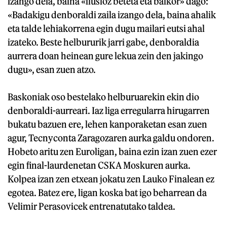
izango dela, baina «ilusioz beteta eta baikor» dago:
«Badakigu denboraldi zaila izango dela, baina ahalik
eta talde lehiakorrena egin dugu mailari eutsi ahal
izateko. Beste helbururik jarri gabe, denboraldia
aurrera doan heinean gure lekua zein den jakingo
dugu», esan zuen atzo.
Baskoniak oso bestelako helburuarekin ekin dio
denboraldi-aurreari. Iaz liga erregularra hirugarren
bukatu bazuen ere, lehen kanporaketan esan zuen
agur, Tecnyconta Zaragozaren aurka galdu ondoren.
Hobeto aritu zen Euroligan, baina ezin izan zuen ezer
egin final-laurdenetan CSKA Moskuren aurka.
Kolpea izan zen etxean jokatu zen Lauko Finalean ez
egotea. Batez ere, ligan koska bat igo beharrean da
Velimir Perasovicek entrenatutako taldea.