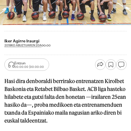
Iker Agirre Iraurgi
2019KO ABUZTUAREN 20A
00:00
Entzun
00:00:00
00:00:00
Hasi dira denboraldi berrirako entrenatzen Kirolbet
Baskonia eta Retabet Bilbao Basket. ACB liga hasteko
hilabete eta gutxi falta den honetan —irailaren 25ean
hasiko da—, proba medikoen eta entrenamenduen
txanda da Espainiako maila nagusian ariko diren bi
euskal taldeentzat.