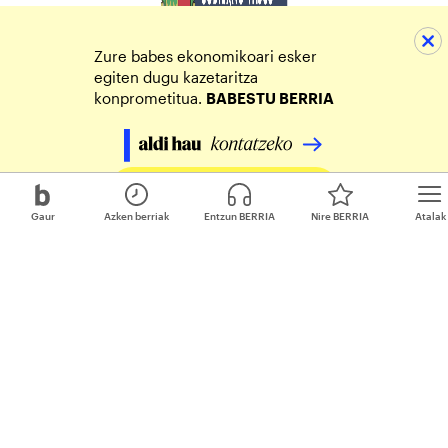
Zure babes ekonomikoari esker
egiten dugu kazetaritza
konprometitua.
BABESTU BERRIA
Egin zure ekarpena
Gaur
Azken berriak
Entzun BERRIA
Nire BERRIA
Atalak