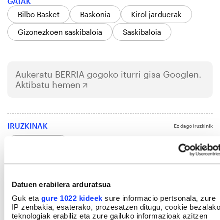
GAIAK
Bilbo Basket
Baskonia
Kirol jarduerak
Gizonezkoen saskibaloia
Saskibaloia
Aukeratu
BERRIA
gogoko iturri gisa Googlen.
Aktibatu hemen
IRUZKINAK
Ez dago iruzkinik
Iruzkin bat egin
ORDENATU
Datuen erabilera arduratsua
Guk eta
gure 1022 kideek
sure informacio pertsonala, zure
IP zenbakia, esaterako, prozesatzen ditugu, cookie bezalak
teknologiak erabiliz eta zure gailuko informazioak azitzen