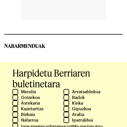
NABARMENDUAK
Harpidetu Berriaren
buletinetara
Mendia
Arratsaldekoa
Goizekoa
Badok
Astekaria
Kinka
Kazetaritza
Gipuzkoa
Bizkaia
Araba
Nafarroa
Iparraldea
Izena ematean
pribatutasun politika
onartzen duzu.