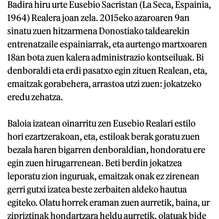
Badira hiru urte Eusebio Sacristan (La Seca, Espainia,
1964) Realera joan zela. 2015eko azaroaren 9an
sinatu zuen hitzarmena Donostiako taldearekin
entrenatzaile espainiarrak, eta aurtengo martxoaren
18an bota zuen kalera administrazio kontseiluak. Bi
denboraldi eta erdi pasatxo egin zituen Realean, eta,
emaitzak gorabehera, arrastoa utzi zuen: jokatzeko
eredu zehatza.
Baloia izatean oinarritu zen Eusebio Realari estilo
hori ezartzerakoan, eta, estiloak berak goratu zuen
bezala haren bigarren denboraldian, hondoratu ere
egin zuen hirugarrenean. Beti berdin jokatzea
leporatu zion inguruak, emaitzak onak ez zirenean
gerri gutxi izatea beste zerbaiten aldeko hautua
egiteko. Olatu horrek eraman zuen aurretik, baina, ur
zipriztinak hondartzara heldu aurretik, olatuak bide