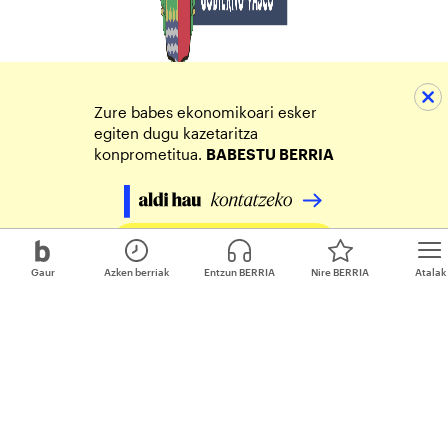
Zure babes ekonomikoari esker
egiten dugu kazetaritza
konprometitua.
BABESTU BERRIA
Egin zure ekarpena
Gaur
Azken berriak
Entzun BERRIA
Nire BERRIA
Atalak