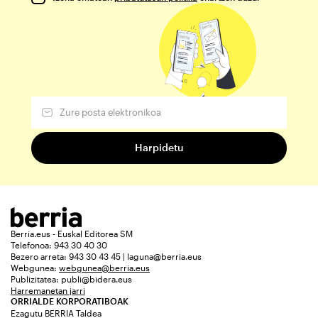
Berria.eus - Euskal Editorea SM
Telefonoa: 943 30 40 30
Bezero arreta: 943 30 43 45 | laguna@berria.eus
Webgunea:
webgunea@berria.eus
Publizitatea:
publi@bidera.eus
Harremanetan jarri
ORRIALDE KORPORATIBOAK
Ezagutu BERRIA Taldea