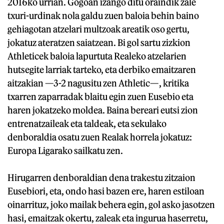
2016ko urrian. Gogoan izango ditu oraindik zale
txuri-urdinak nola galdu zuen baloia behin baino
gehiagotan atzelari multzoak areatik oso gertu,
jokatuz ateratzen saiatzean. Bi gol sartu zizkion
Athleticek baloia lapurtuta Realeko atzelarien
hutsegite larriak tarteko, eta derbiko emaitzaren
aitzakian —3-2 nagusitu zen Athletic—, kritika
txarren zaparradak blaitu egin zuen Eusebio eta
haren jokatzeko moldea. Baina bereari eutsi zion
entrenatzaileak eta taldeak, eta sekulako
denboraldia osatu zuen Realak horrela jokatuz:
Europa Ligarako sailkatu zen.
Hirugarren denboraldian dena trakestu zitzaion
Eusebiori, eta, ondo hasi bazen ere, haren estiloan
oinarrituz, joko mailak behera egin, gol asko jasotzen
hasi, emaitzak okertu, zaleak eta ingurua haserretu,