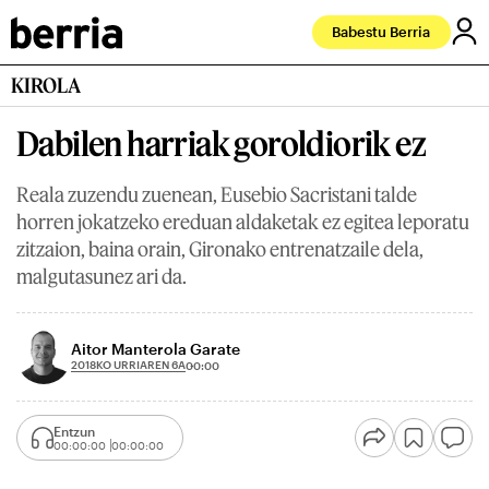
Babestu Berria
KIROLA
Dabilen harriak goroldiorik ez
Reala zuzendu zuenean, Eusebio Sacristani talde
horren jokatzeko ereduan aldaketak ez egitea leporatu
zitzaion, baina orain, Gironako entrenatzaile dela,
malgutasunez ari da.
Aitor Manterola Garate
2018KO URRIAREN 6A
00:00
Entzun
00:00:00
00:00:00