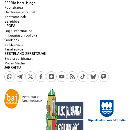
BERRIA berri bloga
Publizitatea
Galdera-erantzunak
Kontratazioak
Sarebide
LEGEA
Lege informazioa
Pribatutasun politika
Cookieak
cc Lizentzia
Kanal etikoa
BESTELAKO ZERBITZUAK
Bidera zerbitzuak
Midas Media
JARRAITU