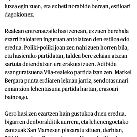
luzea egin zuen, eta ez beti norabide berean, estiloari
dagokionez.
Realean entrenatzaile hasi zenean, ez zuen berehala
ezarri baloiaren inguruan antolatzen den estiloa edo
eredua. Poliki-poliki joan zen nahi zuen horren bila,
eta hasierako partidatan, taldea bere zelaian atzean
sartuta defendatzen ere erakutsi zuen. Adibide
esanguratsuena Vila-realeko partida izan zen. Markel
Bergara punta erdiaren lekuan jarriz, sendotasunari
eman zion lehentasuna partida hartan, erasoari
bainoago.
Gero hasi zen ezartzen hain gustukoa duen eredua,
bigarren denboralditik aurrera, eta lehenengoetako
zantzuak San Mamesen plazaratu zituen, derbian,