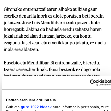
Gironako entrenatzailearen alboko aulkian gaur
eseriko denari ia inork ez dio leporatzen beti berdin
jokatzea. Jose Luis Mendilibarri txalo jotzen diote
horregatik. Jakina da baduela eredu zehatza haren
jokalariak zelaian dantzan jartzeko, eta kontu
ezaguna da, etxean eta etxetik kanpo jokatu, ez duela
inola ere aldatzen.
Eusebio eta Mendilibar. Bi entrenatzaile, bi eredu.
Izaeraz ereezberdinak. Ikusi besterik ez dago nola
jarduten duten partidetan eta entrenamenduetan.
Bat bestea baino hobea? Bakoitza berean, onak.
Futbolaren aniztasuna.
Datuen erabilera arduratsua
GAIAK
Guk eta
gure 1022 kideek
sure informacio pertsonala, zure
Mendilibar, Jose Luis
Sacristan, Eusebio