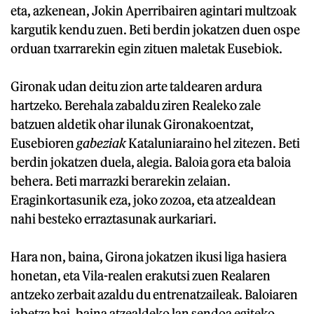
eta, azkenean, Jokin Aperribairen agintari multzoak
kargutik kendu zuen. Beti berdin jokatzen duen ospe
orduan txarrarekin egin zituen maletak Eusebiok.
Gironak udan deitu zion arte taldearen ardura
hartzeko. Berehala zabaldu ziren Realeko zale
batzuen aldetik ohar ilunak Gironakoentzat,
Eusebioren
gabeziak
Kataluniaraino hel zitezen. Beti
berdin jokatzen duela, alegia. Baloia gora eta baloia
behera. Beti marrazki berarekin zelaian.
Eraginkortasunik eza, joko zozoa, eta atzealdean
nahi besteko erraztasunak aurkariari.
Hara non, baina, Girona jokatzen ikusi liga hasiera
honetan, eta Vila-realen erakutsi zuen Realaren
antzeko zerbait azaldu du entrenatzaileak. Baloiaren
jabetza bai, baina atzealdeko lan sendoa egiteko