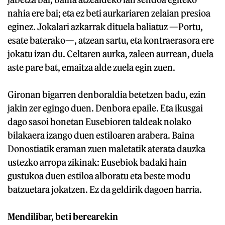
nahia ere bai; eta ez beti aurkariaren zelaian presioa
eginez. Jokalari azkarrak dituela baliatuz —Portu,
esate baterako—, atzean sartu, eta kontraerasora ere
jokatu izan du. Celtaren aurka, zaleen aurrean, duela
aste pare bat, emaitza alde zuela egin zuen.
Gironan bigarren denboraldia betetzen badu, ezin
jakin zer egingo duen. Denbora epaile. Eta ikusgai
dago sasoi honetan Eusebioren taldeak nolako
bilakaera izango duen estiloaren arabera. Baina
Donostiatik eraman zuen maletatik aterata dauzka
ustezko arropa zikinak: Eusebiok badaki hain
gustukoa duen estiloa alboratu eta beste modu
batzuetara jokatzen. Ez da geldirik dagoen harria.
Mendilibar, beti berearekin