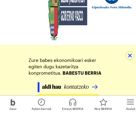
Zure babes ekonomikoari esker
egiten dugu kazetaritza
konprometitua.
BABESTU BERRIA
Egin zure ekarpena
Gaur
Azken berriak
Entzun BERRIA
Nire BERRIA
Atalak