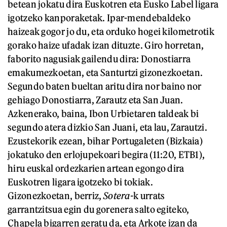
betean jokatu dira Euskotren eta Eusko Label ligara
igotzeko kanporaketak. Ipar-mendebaldeko
haizeak gogor jo du, eta orduko hogei kilometrotik
gorako haize ufadak izan dituzte. Giro horretan,
faborito nagusiak gailendu dira: Donostiarra
emakumezkoetan, eta Santurtzi gizonezkoetan.
Segundo baten bueltan aritu dira nor baino nor
gehiago Donostiarra, Zarautz eta San Juan.
Azkenerako, baina, Ibon Urbietaren taldeak bi
segundo atera dizkio San Juani, eta lau, Zarautzi.
Ezustekorik ezean, bihar Portugaleten (Bizkaia)
jokatuko den erlojupekoari begira (11:20, ETB1),
hiru euskal ordezkarien artean egongo dira
Euskotren ligara igotzeko bi tokiak.
Gizonezkoetan, berriz,
Sotera-
k urrats
garrantzitsua egin du gorenera salto egiteko,
Chapela bigarren geratu da, eta Arkote izan da