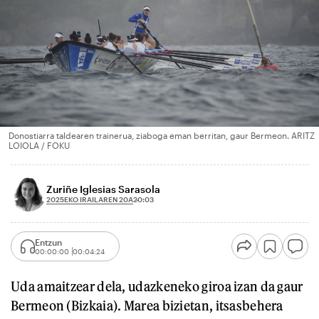
Donostiarra taldearen trainerua, ziaboga eman berritan, gaur Bermeon. ARITZ
LOIOLA / FOKU
Zuriñe Iglesias Sarasola
2025EKO IRAILAREN 20A
20:03
Entzun
00:00:00
00:04:24
Uda amaitzear dela, udazkeneko giroa izan da gaur
Bermeon (Bizkaia). Marea bizietan, itsasbehera