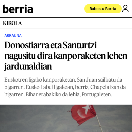
Babestu Berria
KIROLA
ARRAUNA
Donostiarra eta Santurtzi
nagusitu dira kanporaketen lehen
jardunaldian
Euskotren ligako kanporaketan, San Juan sailkatu da
bigarren. Eusko Label ligakoan, berriz, Chapela izan da
bigarren. Bihar erabakiko da lehia, Portugaleten.