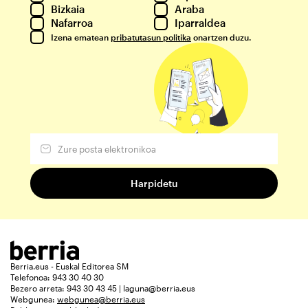
Bizkaia
Araba
Nafarroa
Iparraldea
Izena ematean
pribatutasun politika
onartzen duzu.
Berria.eus - Euskal Editorea SM
Telefonoa: 943 30 40 30
Bezero arreta: 943 30 43 45 | laguna@berria.eus
Webgunea:
webgunea@berria.eus