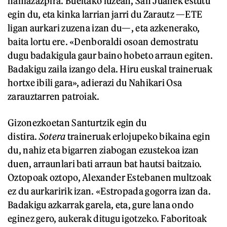
hamazazpira. Bueltako luzean, San Juanek estutu
egin du, eta kinka larrian jarri du Zarautz —ETE
ligan aurkari zuzena izan du—, eta azkenerako,
baita lortu ere. «Denboraldi osoan demostratu
dugu badakigula gaur baino hobeto arraun egiten.
Badakigu zaila izango dela. Hiru euskal traineruak
hortxe ibili gara», adierazi du Nahikari Osa
zarauztarren patroiak.
Gizonezkoetan Santurtzik egin du
distira.
Sotera
traineruak erlojupeko bikaina egin
du, nahiz eta bigarren ziabogan ezustekoa izan
duen, arraunlari bati arraun bat hautsi baitzaio.
Oztopoak oztopo, Alexander Estebanen multzoak
ez du aurkaririk izan. «Estropada gogorra izan da.
Badakigu azkarrak garela, eta, gure lana ondo
eginez gero, aukerak ditugu igotzeko. Faboritoak