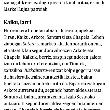
izanagatik ere, ez dugu presiorik nabaritu», esan du
Markel Lujua patroiak.
Kaiku, larri
Hurrenkera honetan abiatu dute erlojupekoa:
Tiran, Kaiku, Arkote, Santurtzi eta Chapela. Lehen
ziabogan
Sotera
-k markatu du denborarik onena,
eta atzetik lau segundora zihoazen Arkote eta
Chapela. Kaikuk, berriz, zazpi segundoren galera
izan du lehen erreferentzian, eta Tiranek,
zortzikoa.
Bizkaitarra-
rentzat kolpe gogorra izan
da hasieratik trainerua atzetik ikustea, baina
bueltako luzean hobeto aritu da. Bigarren ziabogan
Arkote aurreratu du, segundo baten aldea aterata.
Santurtzi, baina, urruntzen hasi zaio Sestaoko
ontziari: 11 segundoren aldea zegoen bi traineruen