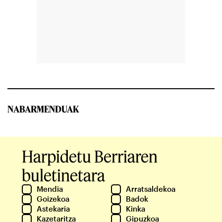
NABARMENDUAK
Harpidetu Berriaren
buletinetara
Mendia
Arratsaldekoa
Goizekoa
Badok
Astekaria
Kinka
Kazetaritza
Gipuzkoa