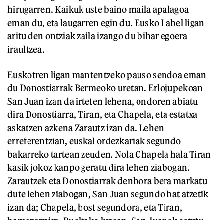
hirugarren. Kaikuk uste baino maila apalagoa
eman du, eta laugarren egin du. Eusko Label ligan
aritu den ontziak zaila izango du bihar egoera
iraultzea.
Euskotren ligan mantentzeko pauso sendoa eman
du Donostiarrak Bermeoko uretan. Erlojupekoan
San Juan izan da irteten lehena, ondoren abiatu
dira Donostiarra, Tiran, eta Chapela, eta estatxa
askatzen azkena Zarautz izan da. Lehen
erreferentzian, euskal ordezkariak segundo
bakarreko tartean zeuden. Nola Chapela hala Tiran
kasik jokoz kanpo geratu dira lehen ziabogan.
Zarautzek eta Donostiarrak denbora bera markatu
dute lehen ziabogan, San Juan segundo bat atzetik
izan da; Chapela, bost segundora, eta Tiran,