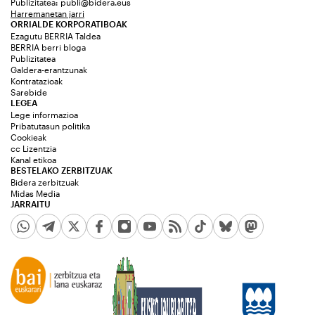
Publizitatea:
publi@bidera.eus
Harremanetan jarri
ORRIALDE KORPORATIBOAK
Ezagutu BERRIA Taldea
BERRIA berri bloga
Publizitatea
Galdera-erantzunak
Kontratazioak
Sarebide
LEGEA
Lege informazioa
Pribatutasun politika
Cookieak
cc Lizentzia
Kanal etikoa
BESTELAKO ZERBITZUAK
Bidera zerbitzuak
Midas Media
JARRAITU