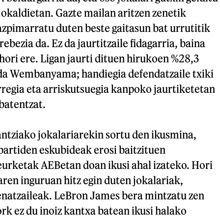
okaldietan. Gazte mailan aritzen zenetik
azpimarratu duten beste gaitasun bat urrutitik
ebezia da. Ez da jaurtitzaile fidagarria, baina
hori ere. Ligan jaurti dituen hirukoen %28,3
 da Wembanyama; handiegia defendatzaile txiki
rregia eta arriskutsuegia kanpoko jaurtiketetan
batentzat.
ntziako jokalariarekin sortu den ikusmina,
artiden eskubideak erosi baitzituen
ketak AEBetan doan ikusi ahal izateko. Hori
aren inguruan hitz egin duten jokalariak,
enatzaileak. LeBron James bera mintzatu zen
rk ez du inoiz kantxa batean ikusi halako