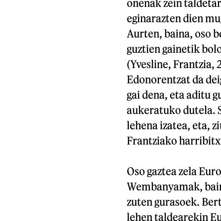
onenak zein taldetar
eginarazten dien mu
Aurten, baina, oso b
guztien gainetik bo
(Yvesline, Frantzia,
Edonorentzat da deig
gai dena, eta aditu 
aukeratuko dutela. 
lehena izatea, eta, 
Frantziako harribitxi
Oso gaztea zela Euro
Wembanyamak, baina
zuten gurasoek. Bert
lehen taldearekin E