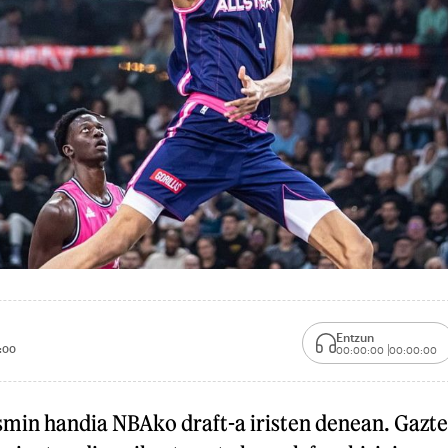
Entzun
:00
00:00:00
00:00:00
kusmin handia NBAko
draft-
a iristen denean. Gazte