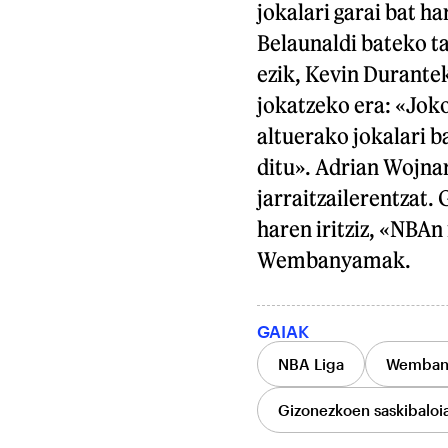
jokalari garai bat h
Belaunaldi bateko ta
ezik, Kevin Durantek
jokatzeko era: «Joko
altuerako jokalari b
ditu». Adrian Wojna
jarraitzailerentzat. 
haren iritziz, «NBAn
Wembanyamak.
GAIAK
NBA Liga
Wembany
Gizonezkoen saskibaloi