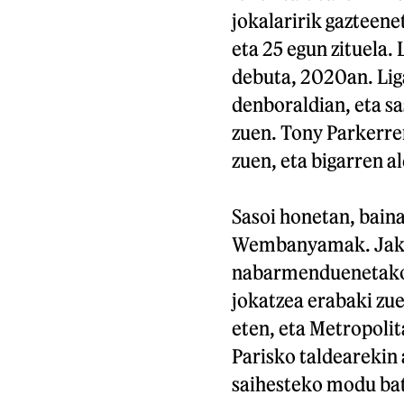
jokalaririk gazteenet
eta 25 egun zituela.
debuta, 2020an. Lig
denboraldian, eta s
zuen. Tony Parkerre
zuen, eta bigarren al
Sasoi honetan, baina
Wembanyamak. Jak
nabarmenduenetako b
jokatzea erabaki zu
eten, eta Metropolit
Parisko taldearekin 
saihesteko modu bat