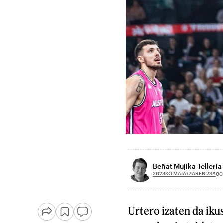
Beñat Mujika Telleria
2023KO MAIATZAREN 23A
00
U
rtero izaten da i