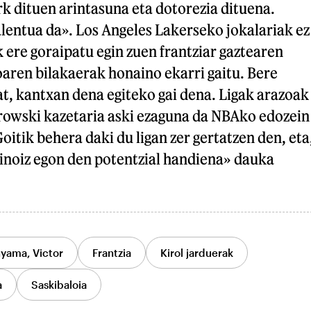
ark dituen arintasuna eta dotorezia dituena.
lentua da». Los Angeles Lakerseko jokalariak ez
 ere goraipatu egin zuen frantziar gaztearen
aren bilakaerak honaino ekarri gaitu. Bere
at, kantxan dena egiteko gai dena. Ligak arazoak
rowski kazetaria aski ezaguna da NBAko edozein
Goitik behera daki du ligan zer gertatzen den, eta
 inoiz egon den potentzial handiena» dauka
ama, Victor
Frantzia
Kirol jarduerak
a
Saskibaloia