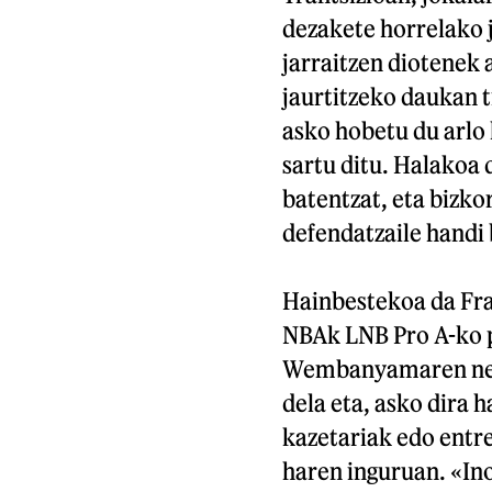
dezakete horrelako j
jarraitzen diotenek 
jaurtitzeko daukan tr
asko hobetu du arlo 
sartu ditu. Halakoa
batentzat, eta bizko
defendatzaile handi 
Hainbestekoa da Fra
NBAk LNB Pro A-ko p
Wembanyamaren neur
dela eta, asko dira h
kazetariak edo entr
haren inguruan. «Ino