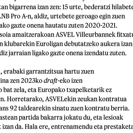
an bigarrena izan zen: 15 urte, bederatzi hilabet
 LNB Pro A-n, aldiz, urtebete geroago egin zuen
ako gazte onena hautatu zuten 2020-2021.
asoia amaitzerakoan ASVEL Villeurbannek fitxat
n klubarekin Euroligan debutatzeko aukera izan
diz jarraian ligako gazte onena izendatu zuten.
, erabaki garrantzitsua hartu zuen
ina zen 2023ko
draft-
eko izen
at zela, eta Europako txapelketarik ez
en. Horretarako, ASVELekin zeukan kontratua
ans 92 taldearekin sinatu zuen kontratu berria.
astean partida bakarra jokatu du, eta lesioak
 izan da. Hala ere, entrenamendu eta prestaket