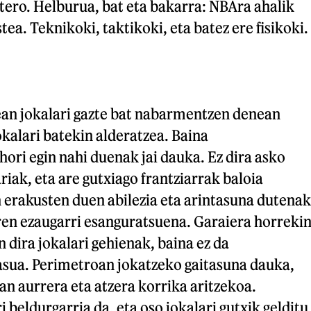
stero. Helburua, bat eta bakarra: NBAra ahalik
tea. Teknikoki, taktikoki, eta batez ere fisikoki.
ean jokalari gazte bat nabarmentzen denean
okalari batekin alderatzea. Baina
i egin nahi duenak jai dauka. Ez dira asko
iak, eta are gutxiago frantziarrak baloia
erakusten duen abilezia eta arintasuna dutenak
ren ezaugarri esanguratsuena. Garaiera horrekin
n dira jokalari gehienak, baina ez da
a. Perimetroan jokatzeko gaitasuna dauka,
xan aurrera eta atzera korrika aritzekoa.
i beldurgarria da, eta oso jokalari gutxik gelditu