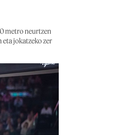
,20 metro neurtzen
n eta jokatzeko zer