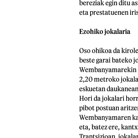
bereziak egin ditu a
eta prestatuenen iris
Ezohiko jokalaria
Oso ohikoa da kirol
beste garai bateko j
Wembanyamarekin hor
2,20 metroko jokalar
eskuetan daukanean 
Hori da jokalari hor
pibot postuan aritze
Wembanyamaren kasu
eta, batez ere, kant
Trantsizioan, jokalar