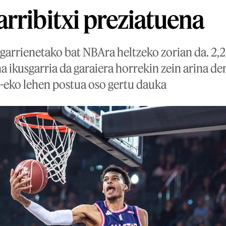
rribitxi preziatuena
sgarrienetako bat NBAra heltzeko zorian da. 2
na ikusgarria da garaiera horrekin zein arina de
'-eko lehen postua oso gertu dauka