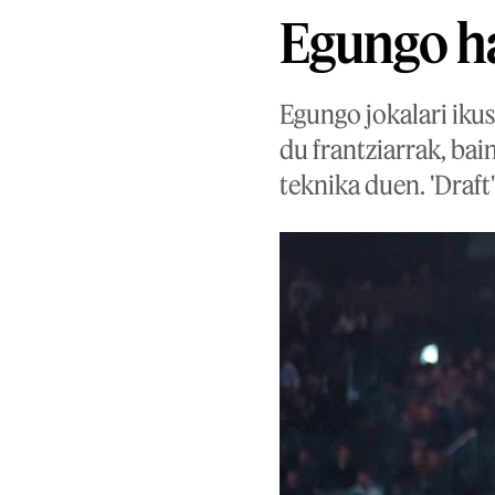
Egungo ha
Egungo jokalari iku
du frantziarrak, bai
teknika duen. 'Draft