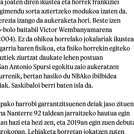
a joaten diren ikustea eta horrek frankiziei
gimendu sorta aztertzeko modukoa izaten da.
erezia izango da aukeraketa hori. Beste izen
lo-bolo baitabil Victor Wembanyamarena
 2004). Ez da ohikoa horrelako jokalariak ikustea
arria haren fisikoa, eta fisiko horrekin egiteko
guztiek ziurtzat daukate lehen postuan
San Antonio Spursi egokitu zaio aukeratzen
ziurrenik, bertan hasiko du NBAko ibilbidea
ak. Saskibaloi berri baten isla da.
pako harrobi garrantzitsuenen deiak jaso zituen
 Nanterre 92 taldean jarraitzeko hautua egin
an hazi eta hezi zen, eta 2019an egin zuen debut
urokopan. Lehiaketa horretan jokatzen zuten