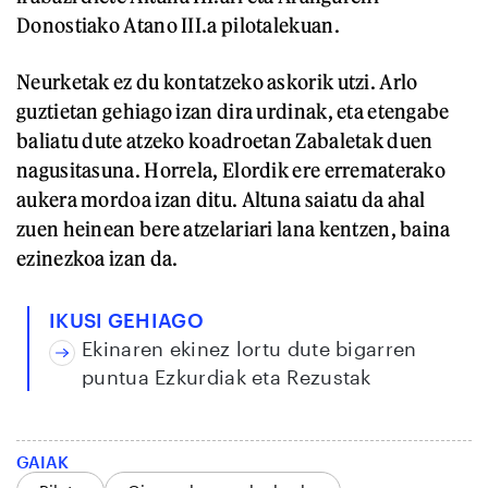
Donostiako Atano III.a pilotalekuan.
Neurketak ez du kontatzeko askorik utzi. Arlo
guztietan gehiago izan dira urdinak, eta etengabe
baliatu dute atzeko koadroetan Zabaletak duen
nagusitasuna. Horrela, Elordik ere errematerako
aukera mordoa izan ditu. Altuna saiatu da ahal
zuen heinean bere atzelariari lana kentzen, baina
ezinezkoa izan da.
IKUSI GEHIAGO
Ekinaren ekinez lortu dute bigarren
puntua Ezkurdiak eta Rezustak
GAIAK