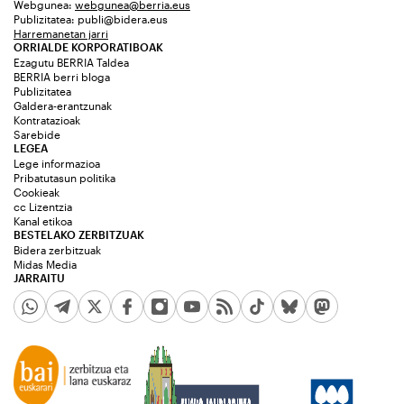
Webgunea:
webgunea@berria.eus
Publizitatea:
publi@bidera.eus
Harremanetan jarri
ORRIALDE KORPORATIBOAK
Ezagutu BERRIA Taldea
BERRIA berri bloga
Publizitatea
Galdera-erantzunak
Kontratazioak
Sarebide
LEGEA
Lege informazioa
Pribatutasun politika
Cookieak
cc Lizentzia
Kanal etikoa
BESTELAKO ZERBITZUAK
Bidera zerbitzuak
Midas Media
JARRAITU