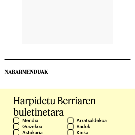
NABARMENDUAK
Harpidetu Berriaren
buletinetara
Mendia
Arratsaldekoa
Goizekoa
Badok
Astekaria
Kinka