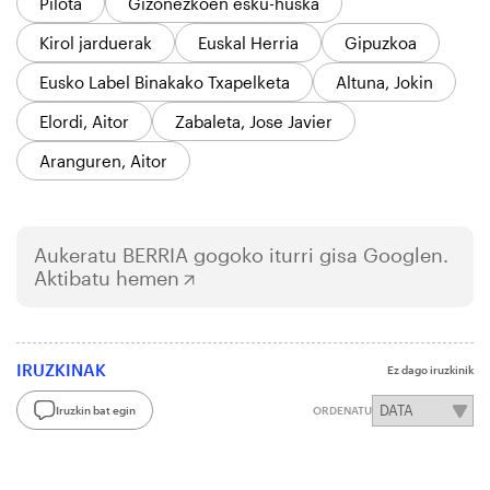
Pilota
Gizonezkoen esku-huska
Kirol jarduerak
Euskal Herria
Gipuzkoa
Eusko Label Binakako Txapelketa
Altuna, Jokin
Elordi, Aitor
Zabaleta, Jose Javier
Aranguren, Aitor
Aukeratu
BERRIA
gogoko iturri gisa Googlen.
Aktibatu hemen
IRUZKINAK
Ez dago iruzkinik
Iruzkin bat egin
ORDENATU