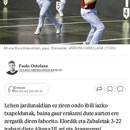
Altuna III.a pilota jotzen, gaur, Donostian. ANDONI CANELLADA / FOKU
Paulo Ostolaza
2024KO ABENDUAREN 8A
19:30
Entzun
00:00:00
00:00:52
Lehen jardunaldian ez ziren ondo ibili iazko
txapeldunak, baina gaur erakutsi dute aurten ere
zergatik diren faborito. Elordik eta Zabaletak 3-22
irabazi diete Altuna III.ari eta Arangureni