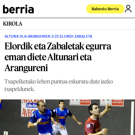
Babestu Berria
KIROLA
ALTUNA III.A-ARANGUREN 3-22 ELORDI-ZABALETA
Elordik eta Zabaletak egurra
eman diete Altunari eta
Arangureni
Txapelketako lehen puntua eskuratu dute iazko
txapeldunek.