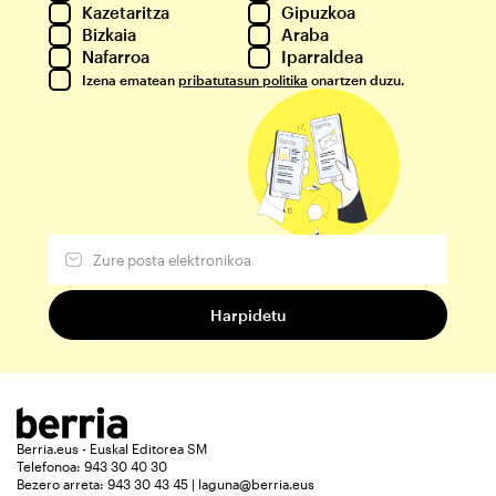
Kazetaritza
Gipuzkoa
Bizkaia
Araba
Nafarroa
Iparraldea
Izena ematean
pribatutasun politika
onartzen duzu.
Berria.eus - Euskal Editorea SM
Telefonoa: 943 30 40 30
Bezero arreta: 943 30 43 45 | laguna@berria.eus