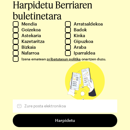
Harpidetu Berriaren
buletinetara
Mendia
Arratsaldekoa
Goizekoa
Badok
Astekaria
Kinka
Kazetaritza
Gipuzkoa
Bizkaia
Araba
Nafarroa
Iparraldea
Izena ematean
pribatutasun politika
onartzen duzu.