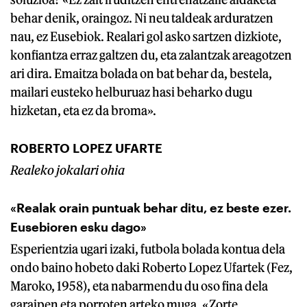
behar denik, oraingoz. Ni neu taldeak arduratzen
nau, ez Eusebiok. Realari gol asko sartzen dizkiote,
konfiantza erraz galtzen du, eta zalantzak areagotzen
ari dira. Emaitza bolada on bat behar da, bestela,
mailari eusteko helburuaz hasi beharko dugu
hizketan, eta ez da broma».
ROBERTO LOPEZ UFARTE
Realeko jokalari ohia
«Realak orain puntuak behar ditu, ez beste ezer.
Eusebioren esku dago»
Esperientzia ugari izaki, futbola bolada kontua dela
ondo baino hobeto daki Roberto Lopez Ufartek (Fez,
Maroko, 1958), eta nabarmendu du oso fina dela
garaipen eta porroten arteko muga. «Zorte