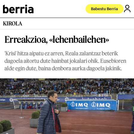
Babestu Berria
KIROLA
Erreakzioa, «lehenbailehen»
'Krisi' hitza aipatu ez arren, Reala zalantzaz beterik
dagoela aitortu dute hainbat jokalari ohik. Eusebioren
alde egin dute, baina denbora aurka dagoela jakinik.