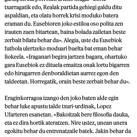
txarragatik edo, Realak partida gehiegi galdu ditu
aspaldian, eta olatu horrek krisi moduko batera
eraman du. Eusebioren joko estiloa oso polita zen
irauten zuen bitartean, baina bolada zailetan beste
zerbait bilatu behar da». Alegia, uste du Eusebiok
futbola ulertzeko moduari buelta bat eman behar
liokeela. «Iraganari begira jartzen bagara, ohartuko
gara Eusebiok ez dituela emaitza onak lortu bigarren
edo hirugarren denboraldietan aurrez egon den
taldeetan. Horregatik, orain beste zerbait behar du».
Eraginkorragoa izango den joko baten alde egin
behar luke apustu talde txuri-urdinak, Lopez
Ufarteren esanetan. «Bakoitzak bere filosofia dauka,
eta ez dira hortik ateratzen. Nire ustez, unean unera
egokitu behar du entrenatzaile batek. Jakin behar da