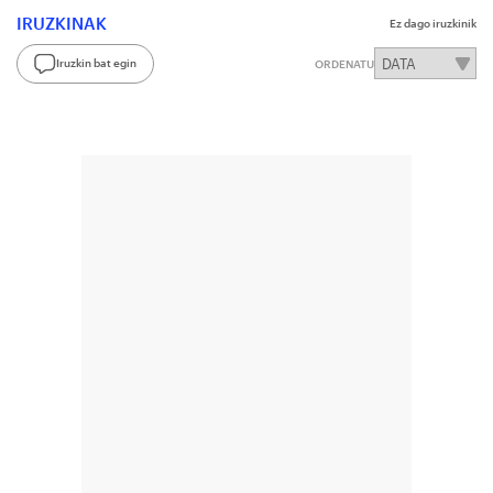
IRUZKINAK
Ez dago iruzkinik
Iruzkin bat egin
ORDENATU