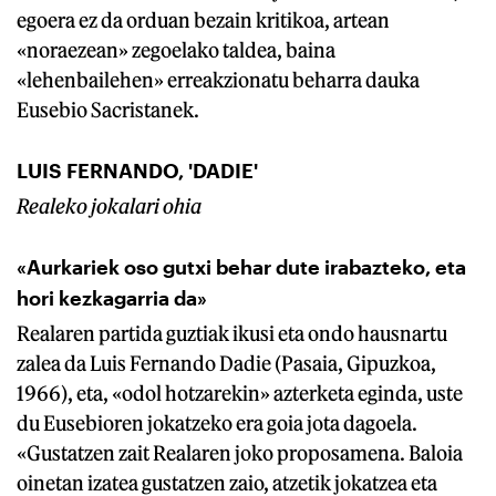
egoera ez da orduan bezain kritikoa, artean
«noraezean» zegoelako taldea, baina
«lehenbailehen» erreakzionatu beharra dauka
Eusebio Sacristanek.
LUIS FERNANDO, 'DADIE'
Realeko jokalari ohia
«Aurkariek oso gutxi behar dute irabazteko, eta
hori kezkagarria da»
Realaren partida guztiak ikusi eta ondo hausnartu
zalea da Luis Fernando Dadie (Pasaia, Gipuzkoa,
1966), eta, «odol hotzarekin» azterketa eginda, uste
du Eusebioren jokatzeko era goia jota dagoela.
«Gustatzen zait Realaren joko proposamena. Baloia
oinetan izatea gustatzen zaio, atzetik jokatzea eta