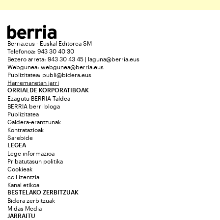
Berria.eus - Euskal Editorea SM
Telefonoa: 943 30 40 30
Bezero arreta: 943 30 43 45 | laguna@berria.eus
Webgunea:
webgunea@berria.eus
Publizitatea:
publi@bidera.eus
Harremanetan jarri
ORRIALDE KORPORATIBOAK
Ezagutu BERRIA Taldea
BERRIA berri bloga
Publizitatea
Galdera-erantzunak
Kontratazioak
Sarebide
LEGEA
Lege informazioa
Pribatutasun politika
Cookieak
cc Lizentzia
Kanal etikoa
BESTELAKO ZERBITZUAK
Bidera zerbitzuak
Midas Media
JARRAITU