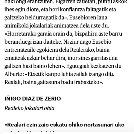
daki ongi erantzuten. Bigarren zatietan, puntu askok
ihes egin diote, eta hori konfiantza faltagatik eta
galtzeko beldurragatik da». Eusebioren lana
animikoki jokalariak animatzea dela uste du.
«Horretarako garaia orain da, bizpahiru aste barru
beranduegi izan daiteke. Ni ziur nago Eusebio
entrenatzaile egokiena dela Realerako, baina
emaitzak azkar behar dira, inor sinesgarritasuna
galtzen hasi baino lehen». Egutegiak kezkatzen du
Alberto: «Etxetik kanpo lehia zailak izango ditu
Realak, baina gaitasuna badu irabazteko».
IÑIGO DIAZ DE ZERIO
Realeko jokalari ohia
«Realari ezin zaio eskatu ohiko nortasunari uko
egiteko. Hau da bidea»