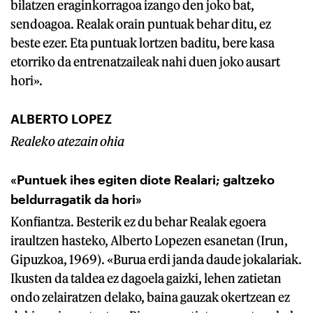
bilatzen eraginkorragoa izango den joko bat,
sendoagoa. Realak orain puntuak behar ditu, ez
beste ezer. Eta puntuak lortzen baditu, bere kasa
etorriko da entrenatzaileak nahi duen joko ausart
hori».
ALBERTO LOPEZ
Realeko atezain ohia
«Puntuek ihes egiten diote Realari; galtzeko
beldurragatik da hori»
Konfiantza. Besterik ez du behar Realak egoera
iraultzen hasteko, Alberto Lopezen esanetan (Irun,
Gipuzkoa, 1969). «Burua erdi janda daude jokalariak.
Ikusten da taldea ez dagoela gaizki, lehen zatietan
ondo zelairatzen delako, baina gauzak okertzean ez