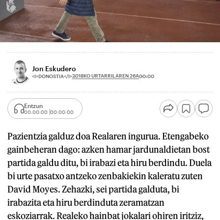
Jon Eskudero
2018KO URTARRILAREN 26A
<I>DONOSTIA</I>
00:00
Entzun
00:00:00
00:00:00
Pazientzia galduz doa Realaren ingurua. Etengabeko
gainbeheran dago: azken hamar jardunaldietan bost
partida galdu ditu, bi irabazi eta hiru berdindu. Duela
bi urte pasatxo antzeko zenbakiekin kaleratu zuten
David Moyes. Zehazki, sei partida galduta, bi
irabazita eta hiru berdinduta zeramatzan
eskoziarrak. Realeko hainbat jokalari ohiren iritziz,