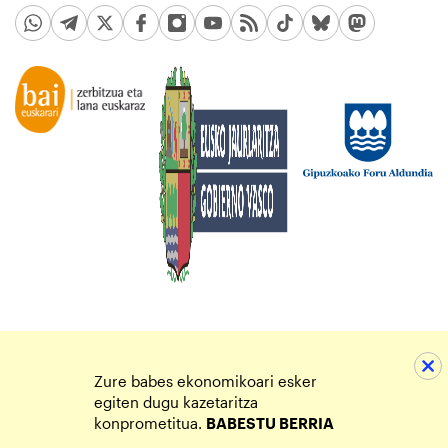
Zure babes ekonomikoari esker
egiten dugu kazetaritza
konprometitua.
BABESTU BERRIA