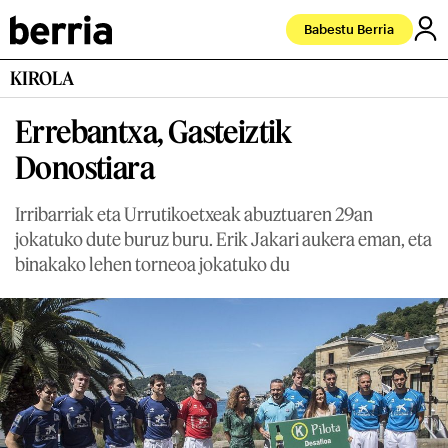
Babestu Berria
KIROLA
Errebantxa, Gasteiztik
Donostiara
Irribarriak eta Urrutikoetxeak abuztuaren 29an
jokatuko dute buruz buru. Erik Jakari aukera eman, eta
binakako lehen torneoa jokatuko du