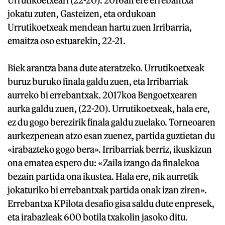
jokatu zuten, Gasteizen, eta ordukoan
Urrutikoetxeak mendean hartu zuen Irribarria,
emaitza oso estuarekin, 22-21.
Biek arantza bana dute ateratzeko. Urrutikoetxeak
buruz buruko finala galdu zuen, eta Irribarriak
aurreko bi errebantxak. 2017koa Bengoetxearen
aurka galdu zuen, (22-20). Urrutikoetxeak, hala ere,
ez du gogo berezirik finala galdu zuelako. Torneoaren
aurkezpenean atzo esan zuenez, partida guztietan du
«irabazteko gogo bera». Irribarriak berriz, ikuskizun
ona ematea espero du: «Zaila izango da finalekoa
bezain partida ona ikustea. Hala ere, nik aurretik
jokaturiko bi errebantxak partida onak izan ziren».
Errebantxa KPilota desafio gisa saldu dute enpresek,
eta irabazleak 600 botila txakolin jasoko ditu.