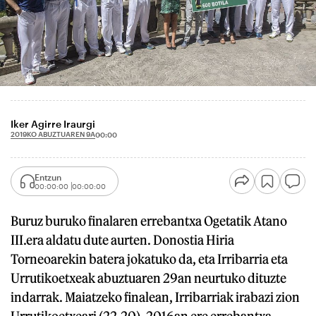
Iker Agirre Iraurgi
2019KO ABUZTUAREN 9A
00:00
Entzun
00:00:00
00:00:00
Buruz buruko finalaren errebantxa Ogetatik Atano
III.era aldatu dute aurten. Donostia Hiria
Torneoarekin batera jokatuko da, eta Irribarria eta
Urrutikoetxeak abuztuaren 29an neurtuko dituzte
indarrak. Maiatzeko finalean, Irribarriak irabazi zion
Urrutikoetxeari (22-20). 2016an ere errebantxa