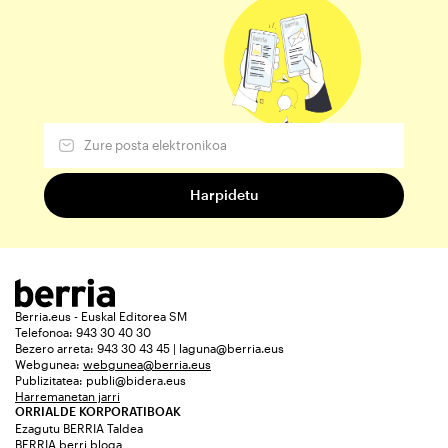
Berria.eus - Euskal Editorea SM
Telefonoa: 943 30 40 30
Bezero arreta: 943 30 43 45 | laguna@berria.eus
Webgunea:
webgunea@berria.eus
Publizitatea:
publi@bidera.eus
Harremanetan jarri
ORRIALDE KORPORATIBOAK
Ezagutu BERRIA Taldea
BERRIA berri bloga