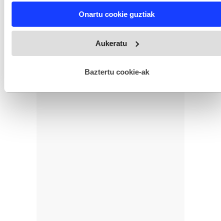
Find out more about how your personal data is processed
Onartu cookie guztiak
and set your preferences in the
details section
.
Webgune honek cookie propioak eta hirugarrenen cookie-
Aukeratu
fitxategiak erabiltzen ditu. Zure esperientzia eta zerbitzuak
hobetzeko asmoz, cookie teknologiaz baliatzen gara. Ohar
hau onartuz gero, teknologia hori erabiltzeko baimen
esplizitua ematen diguzu.
Gehiago irakurri
Baztertu cookie-ak