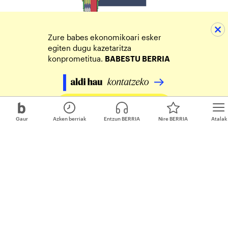
Zure babes ekonomikoari esker
egiten dugu kazetaritza
konprometitua.
BABESTU BERRIA
Egin zure ekarpena
Gaur
Azken berriak
Entzun BERRIA
Nire BERRIA
Atalak