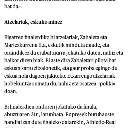
bat da».
Atzelariak, eskuko minez
Bigarren finalerdiko bi atzelariak, Zabaleta eta
Mariezkurrena II.a, eskutik minduta daude, eta
oraindik ez da erabat ziurra jokatuko duten, nahiz eta
baikor diren biak. Bi aste dira Zabaletari pilota bat
eskuan sartu zitzaionetik, eta gaur proba egingo du
eskua nola dagoen jakiteko. Etxarrengo atzelariak
hobekuntza sumatu du, nahiz eta osatzea «poliki»
doan.
Bi finalerdien ondoren jokatuko da finala,
abuztuaren 31n, larunbata. Enpresek buruhauste
handia izan dute finaleko datarekin, Athletic-Real