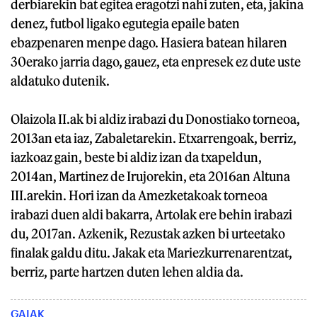
derbiarekin bat egitea eragotzi nahi zuten, eta, jakina
denez, futbol ligako egutegia epaile baten
ebazpenaren menpe dago. Hasiera batean hilaren
30erako jarria dago, gauez, eta enpresek ez dute uste
aldatuko dutenik.
Olaizola II.ak bi aldiz irabazi du Donostiako torneoa,
2013an eta iaz, Zabaletarekin. Etxarrengoak, berriz,
iazkoaz gain, beste bi aldiz izan da txapeldun,
2014an, Martinez de Irujorekin, eta 2016an Altuna
III.arekin. Hori izan da Amezketakoak torneoa
irabazi duen aldi bakarra, Artolak ere behin irabazi
du, 2017an. Azkenik, Rezustak azken bi urteetako
finalak galdu ditu. Jakak eta Mariezkurrenarentzat,
berriz, parte hartzen duten lehen aldia da.
GAIAK