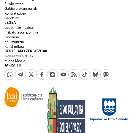
Publizitatea
Galdera-erantzunak
Kontratazioak
Sarebide
LEGEA
Lege informazioa
Pribatutasun politika
Cookieak
cc Lizentzia
Kanal etikoa
BESTELAKO ZERBITZUAK
Bidera zerbitzuak
Midas Media
JARRAITU