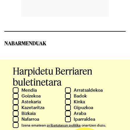
NABARMENDUAK
Harpidetu Berriaren
buletinetara
Mendia
Arratsaldekoa
Goizekoa
Badok
Astekaria
Kinka
Kazetaritza
Gipuzkoa
Bizkaia
Araba
Nafarroa
Iparraldea
Izena ematean
pribatutasun politika
onartzen duzu.