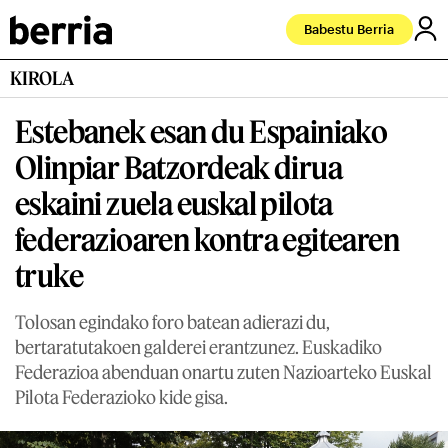
Babestu Berria
KIROLA
Estebanek esan du Espainiako
Olinpiar Batzordeak dirua
eskaini zuela euskal pilota
federazioaren kontra egitearen
truke
Tolosan egindako foro batean adierazi du,
bertaratutakoen galderei erantzunez. Euskadiko
Federazioa abenduan onartu zuten Nazioarteko Euskal
Pilota Federazioko kide gisa.