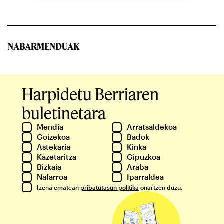
NABARMENDUAK
Harpidetu Berriaren
buletinetara
Mendia
Arratsaldekoa
Goizekoa
Badok
Astekaria
Kinka
Kazetaritza
Gipuzkoa
Bizkaia
Araba
Nafarroa
Iparraldea
Izena ematean
pribatutasun politika
onartzen duzu.