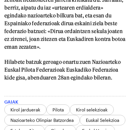
berriz, aipatu du iaz «urtearen erdialdera»
egindako nazioarteko bilkura bat, eta esan du
Espainiako federazioak dirua eskaini ziela beste
federazio batzuei: «Dirua ordaintzen sekula joaten
ez zirenei, joan zitezen eta Euskadiren kontra botoa
eman zezaten».
Hilabete batzuk geroago onartu zuen Nazioarteko
Euskal Pilota Federazioak Euskadiko Federazioa
kide gisa, abenduaren 28an egindako bileran.
GAIAK
Kirol jarduerak
Pilota
Kirol selekzioak
Nazioarteko Olinpiar Batzordea
Euskal Selekzioa