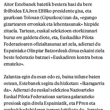
Aitor Estebanek batetik bestera hasi du bere
ibilbidea EAJren EBBko presidente gisa, eta
gaurkoan Tolosan (Gipuzkoa) izan da, «egungo
gizartearen erronkak eta lehentasunak» hizpide
zituela. Tartean, euskal selekzioen etorkizunari
buruz ere galdetu diote, eta, Euskadiko Pilota
Federazioaren ofizialtasunaz ari zela, adierazi du
Espainiako Olinpiar Batzordeak dirua eskaini ziela
beste federazio batzuei «Euskadiren kontra botoa
emateko».
Zalantza egin du esan edo ez, baina isilune baten
ostean, Estebanek segitu du hizketan: «Ikaragarria
da». Adierazi du euskal selekzioa Nazioarteko
Euskal Pilota Federazioan sartzea galarazteko
presioak egin direla Espainiatik, eta PPren eta
zenbait hedabideren jarrera kritikatu du. Jarraian,