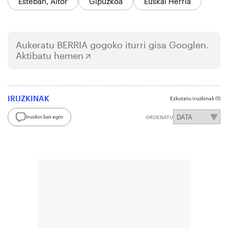
Esteban, Aitor
Gipuzkoa
Euskal Herria
Aukeratu
BERRIA
gogoko iturri gisa Googlen.
Aktibatu hemen
IRUZKINAK
Ezkutatu iruzkinak
(1)
Iruzkin bat egin
ORDENATU