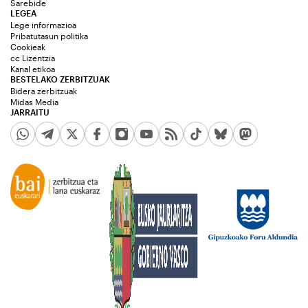
Sarebide
LEGEA
Lege informazioa
Pribatutasun politika
Cookieak
cc Lizentzia
Kanal etikoa
BESTELAKO ZERBITZUAK
Bidera zerbitzuak
Midas Media
JARRAITU