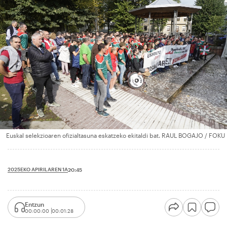
Euskal selekzioaren ofizialtasuna eskatzeko ekitaldi bat. RAUL BOGAJO / FOKU
2025EKO APIRILAREN 1A
20:45
Entzun
00:00:00
00:01:28