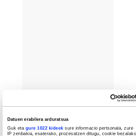
Datuen erabilera arduratsua
Guk eta
gure 1022 kideek
sure informacio pertsonala, zure
IP zenbakia, esaterako, prozesatzen ditugu, cookie bezalak