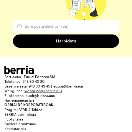
Berria.eus - Euskal Editorea SM
Telefonoa: 943 30 40 30
Bezero arreta: 943 30 43 45 | laguna@berria.eus
Webgunea:
webgunea@berria.eus
Publizitatea:
publi@bidera.eus
Harremanetan jarri
ORRIALDE KORPORATIBOAK
Ezagutu BERRIA Taldea
BERRIA berri bloga
Publizitatea
Galdera-erantzunak
Kontratazioak