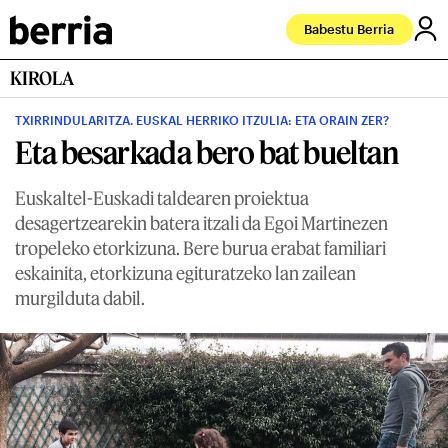
Babestu Berria
KIROLA
TXIRRINDULARITZA. EUSKAL HERRIKO ITZULIA: ETA ORAIN ZER?
Eta besarkada bero bat bueltan
Euskaltel-Euskadi taldearen proiektua
desagertzearekin batera itzali da Egoi Martinezen
tropeleko etorkizuna. Bere burua erabat familiari
eskainita, etorkizuna egituratzeko lan zailean
murgilduta dabil.