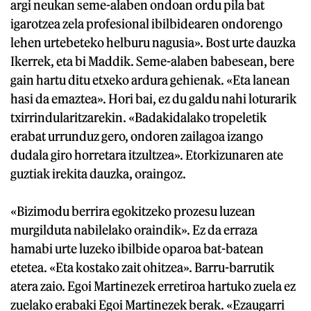
argi neukan seme-alaben ondoan ordu pila bat
igarotzea zela profesional ibilbidearen ondorengo
lehen urtebeteko helburu nagusia». Bost urte dauzka
Ikerrek, eta bi Maddik. Seme-alaben babesean, bere
gain hartu ditu etxeko ardura gehienak. «Eta lanean
hasi da emaztea». Hori bai, ez du galdu nahi loturarik
txirrindularitzarekin. «Badakidalako tropeletik
erabat urrunduz gero, ondoren zailagoa izango
dudala giro horretara itzultzea». Etorkizunaren ate
guztiak irekita dauzka, oraingoz.
«Bizimodu berrira egokitzeko prozesu luzean
murgilduta nabilelako oraindik». Ez da erraza
hamabi urte luzeko ibilbide oparoa bat-batean
etetea. «Eta kostako zait ohitzea». Barru-barrutik
atera zaio. Egoi Martinezek erretiroa hartuko zuela ez
zuelako erabaki Egoi Martinezek berak. «Ezaugarri