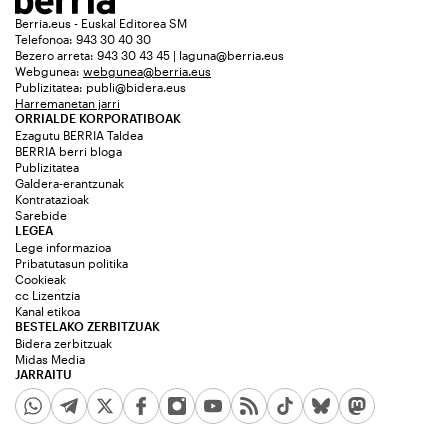
Berria.eus - Euskal Editorea SM
Telefonoa: 943 30 40 30
Bezero arreta: 943 30 43 45 | laguna@berria.eus
Webgunea:
webgunea@berria.eus
Publizitatea:
publi@bidera.eus
Harremanetan jarri
ORRIALDE KORPORATIBOAK
Ezagutu BERRIA Taldea
BERRIA berri bloga
Publizitatea
Galdera-erantzunak
Kontratazioak
Sarebide
LEGEA
Lege informazioa
Pribatutasun politika
Cookieak
cc Lizentzia
Kanal etikoa
BESTELAKO ZERBITZUAK
Bidera zerbitzuak
Midas Media
JARRAITU