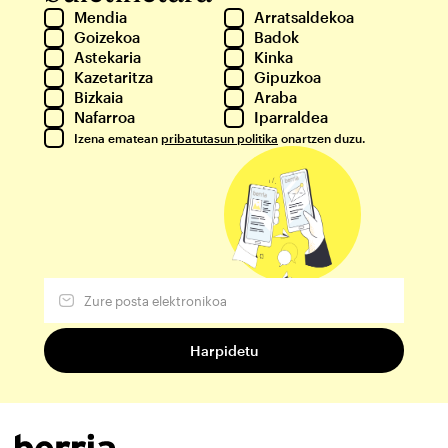
Mendia
Arratsaldekoa
Goizekoa
Badok
Astekaria
Kinka
Kazetaritza
Gipuzkoa
Bizkaia
Araba
Nafarroa
Iparraldea
Izena ematean
pribatutasun politika
onartzen duzu.