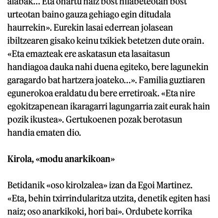
alabak... Eta ohartu naiz bost hilabeteotan bost
urteotan baino gauza gehiago egin ditudala
haurrekin». Eurekin lasai ederrean jolasean
ibiltzearen gisako keinu txikiek betetzen dute orain.
«Eta emazteak ere askatasun eta lasaitasun
handiagoa dauka nahi duena egiteko, bere lagunekin
garagardo bat hartzera joateko...». Familia guztiaren
egunerokoa eraldatu du bere erretiroak. «Eta nire
egokitzapenean ikaragarri lagungarria zait eurak hain
pozik ikustea». Gertukoenen pozak berotasun
handia ematen dio.
Kirola, «modu anarkikoan»
Betidanik «oso kirolzalea» izan da Egoi Martinez.
«Eta, behin txirrindularitza utzita, denetik egiten hasi
naiz; oso anarkikoki, hori bai». Ordubete korrika