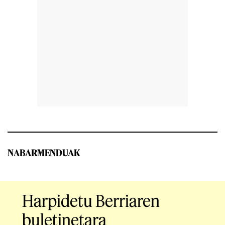
NABARMENDUAK
Harpidetu Berriaren
buletinetara