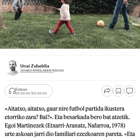
Unai Zubeldia
2014KO APIRILAREN 11
00:00
Entzun
00:00:00
00:00:00
«Aitatxo, aitatxo, gaur nire futbol partida ikustera
etorriko zara? Bai?». Eta besarkada bero bat atzetik.
Egoi Martinezek (Etxarri-Aranatz, Nafarroa, 1978)
urte askoan jarri dio familiari ezezkoaren pareta. «Eta