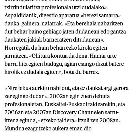
txirrindularitza profesionala utzi dudalako».
Aspaldidanik, digestio aparatua «berezi samarra»
dauka, gainera, nafarrak. «Eta berehala nabaritzen
dut behar baino gehiago jaten dudanean edo gantza
daukaten jakiak barneratzen ditudanean».
Horregatik du hain beharrezko kirola egiten
jarraitzea. «Ohitura kontua da dena. Hamar urte
barru hitz egiten badugu, agian esango dizut batere
kirolik ez dudala egiten», bota du barrez.
«Nire lekua aurkitu nahi dut, eta ez daukat argi gerora
zer egingo dudan». 2002an egin zuen debuta
profesionaletan, Euskaltel-Euskadi taldearekin, eta
2006an eta 2007an Discovery Channelen sartu-
irtena eginda, «etxeko taldera» itzuli zen 2008an.
Mundua ezagutzeko aukera eman dio