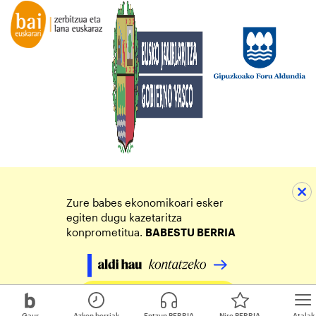
Zure babes ekonomikoari esker
egiten dugu kazetaritza
konprometitua.
BABESTU BERRIA
Egin zure ekarpena
Gaur
Azken berriak
Entzun BERRIA
Nire BERRIA
Atalak