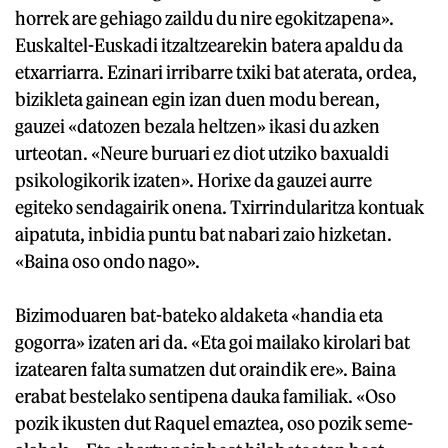
horrek are gehiago zaildu du nire egokitzapena».
Euskaltel-Euskadi itzaltzearekin batera apaldu da
etxarriarra. Ezinari irribarre txiki bat aterata, ordea,
bizikleta gainean egin izan duen modu berean,
gauzei «datozen bezala heltzen» ikasi du azken
urteotan. «Neure buruari ez diot utziko baxualdi
psikologikorik izaten». Horixe da gauzei aurre
egiteko sendagairik onena. Txirrindularitza kontuak
aipatuta, inbidia puntu bat nabari zaio hizketan.
«Baina oso ondo nago».
Bizimoduaren bat-bateko aldaketa «handia eta
gogorra» izaten ari da. «Eta goi mailako kirolari bat
izatearen falta sumatzen dut oraindik ere». Baina
erabat bestelako sentipena dauka familiak. «Oso
pozik ikusten dut Raquel emaztea, oso pozik seme-