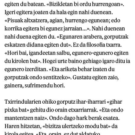
egiten du batean. «Bizikletan bi ordu hurrengoan».
Igeri egitera joaten da hala egin nahi duenean.
«Pisuak altxatzera, agian, hurrengo egunean; edo
korrika egitera bi egunez jarraian...». Nahi duenean
nahi duena egiten du. «Egunaren arabera, gorputzak
eskatzen didana egiten dut». Ez da filosofia txarra.
«Hori bai, igandeetan salbu, egunero-egunero egiten
du kirolen bat». Hogei urte baino gehiago igaro ditu ia
egunero izerditan. «Eta ariketa behar izaten du
gorputzak ondo sentitzeko». Gustatu egiten zaio,
gainera, sufrimendu hori.
Txirrindularien ohiko gorputz ihar-iharrari «gihar
pixka bat» gehitu dio orain etxarriarrak. «Eta ondo
mantentzen naiz». Ondo dago hark berak esatea.
Haren hitzetan, «bizitza ulertzeko modu bat» da
kirola egitea. «Eta, orain, ez dut aldatuko,