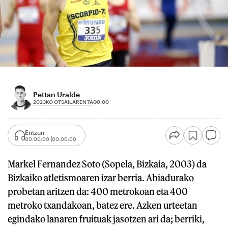
Pettan Uralde
2023KO OTSAILAREN 7A
00:00
Entzun
00:00:00
00:00:00
Markel Fernandez Soto (Sopela, Bizkaia, 2003) da
Bizkaiko atletismoaren izar berria. Abiadurako
probetan aritzen da: 400 metrokoan eta 400
metroko txandakoan, batez ere. Azken urteetan
egindako lanaren fruituak jasotzen ari da; berriki,