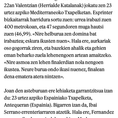
22an Valentzian (Herrialde Katalanak) jokatu zen 23
urtez azpiko Mediterraneoko Txapelketan. Esprinter
bizkaitarrak harridura sortu zuen: urrea irabazi zuen
400 metrokoan, eta 47 segundoren muga hautsi
zuen (46,99). «Nire helburua zen domina bat
irabaztea; eskura ikusten nuen». Hala ere, aurkariak
oso gogorrak ziren, eta bazekien ahalik eta gehien
eman beharko zuela lehenengoen artean amaitzeko.
«Nire asmoa zen lehen finalerdian nola nengoen
ikustea. Neure burua ondo ikusi nuenez, finalean
dena ematera atera nintzen».
Joan den asteburuan ere lehiaketa garrantzitsua izan
du: 23 urtez azpiko Espainiako Txapelketa,
Antequeran (Espainia). Bigarren izan da, Ibai
Serrano errenteriarraren atzetik. Hala ere, Fernandez