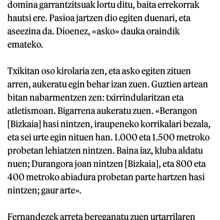
domina garrantzitsuak lortu ditu, baita errekorrak
hautsi ere. Pasioa jartzen dio egiten duenari, eta
aseezina da. Dioenez, «asko» dauka oraindik
emateko.
Txikitan oso kirolaria zen, eta asko egiten zituen
arren, aukeratu egin behar izan zuen. Guztien artean
bitan nabarmentzen zen: txirrindularitzan eta
atletismoan. Bigarrena aukeratu zuen. «Berangon
[Bizkaia] hasi nintzen, iraupeneko korrikalari bezala,
eta sei urte egin nituen han. 1.000 eta 1.500 metroko
probetan lehiatzen nintzen. Baina iaz, kluba aldatu
nuen; Durangora joan nintzen [Bizkaia], eta 800 eta
400 metroko abiadura probetan parte hartzen hasi
nintzen; gaur arte».
Fernandezek arreta bereganatu zuen urtarrilaren