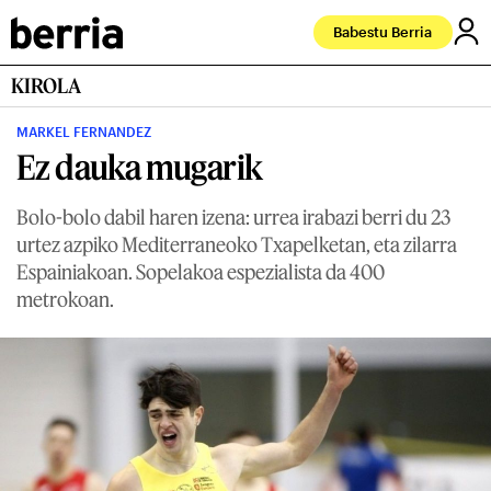
Babestu Berria
KIROLA
MARKEL FERNANDEZ
Ez dauka mugarik
Bolo-bolo dabil haren izena: urrea irabazi berri du 23
urtez azpiko Mediterraneoko Txapelketan, eta zilarra
Espainiakoan. Sopelakoa espezialista da 400
metrokoan.