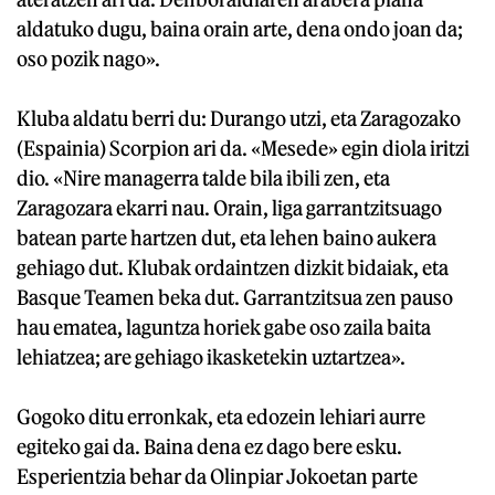
aldatuko dugu, baina orain arte, dena ondo joan da;
oso pozik nago».
Kluba aldatu berri du: Durango utzi, eta Zaragozako
(Espainia) Scorpion ari da. «Mesede» egin diola iritzi
dio. «Nire managerra talde bila ibili zen, eta
Zaragozara ekarri nau. Orain, liga garrantzitsuago
batean parte hartzen dut, eta lehen baino aukera
gehiago dut. Klubak ordaintzen dizkit bidaiak, eta
Basque Teamen beka dut. Garrantzitsua zen pauso
hau ematea, laguntza horiek gabe oso zaila baita
lehiatzea; are gehiago ikasketekin uztartzea».
Gogoko ditu erronkak, eta edozein lehiari aurre
egiteko gai da. Baina dena ez dago bere esku.
Esperientzia behar da Olinpiar Jokoetan parte