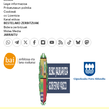
Lege informazioa
Pribatutasun politika
Cookieak
cc Lizentzia
Kanal etikoa
BESTELAKO ZERBITZUAK
Bidera zerbitzuak
Midas Media
JARRAITU