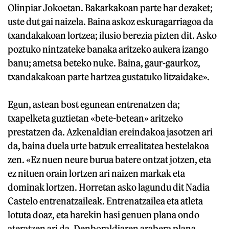
Olinpiar Jokoetan. Bakarkakoan parte har dezaket;
uste dut gai naizela. Baina askoz eskuragarriagoa da
txandakakoan lortzea; ilusio berezia pizten dit. Asko
poztuko nintzateke banaka aritzeko aukera izango
banu; ametsa beteko nuke. Baina, gaur-gaurkoz,
txandakakoan parte hartzea gustatuko litzaidake».
Egun, astean bost egunean entrenatzen da;
txapelketa guztietan «bete-betean» aritzeko
prestatzen da. Azkenaldian ereindakoa jasotzen ari
da, baina duela urte batzuk errealitatea bestelakoa
zen. «Ez nuen neure burua batere ontzat jotzen, eta
ez nituen orain lortzen ari naizen markak eta
dominak lortzen. Horretan asko lagundu dit Nadia
Castelo entrenatzaileak. Entrenatzailea eta atleta
lotuta doaz, eta harekin hasi genuen plana ondo
ateratzen ari da. Denboraldiaren arabera plana