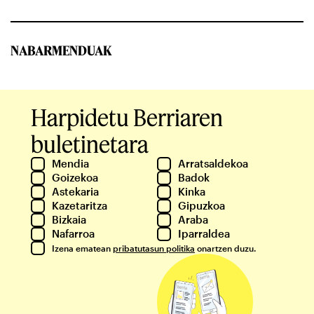
NABARMENDUAK
Harpidetu Berriaren
buletinetara
Mendia
Arratsaldekoa
Goizekoa
Badok
Astekaria
Kinka
Kazetaritza
Gipuzkoa
Bizkaia
Araba
Nafarroa
Iparraldea
Izena ematean
pribatutasun politika
onartzen duzu.