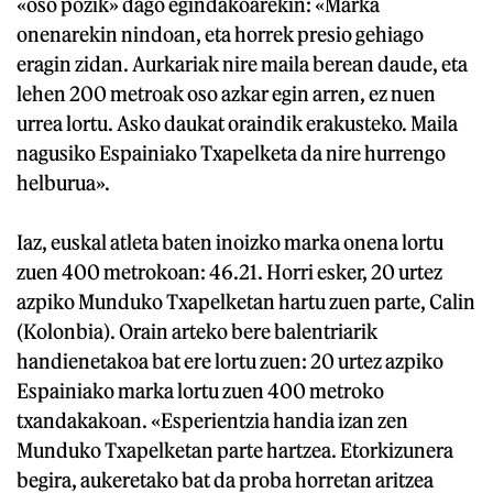
«oso pozik» dago egindakoarekin: «Marka
onenarekin nindoan, eta horrek presio gehiago
eragin zidan. Aurkariak nire maila berean daude, eta
lehen 200 metroak oso azkar egin arren, ez nuen
urrea lortu. Asko daukat oraindik erakusteko. Maila
nagusiko Espainiako Txapelketa da nire hurrengo
helburua».
Iaz, euskal atleta baten inoizko marka onena lortu
zuen 400 metrokoan: 46.21. Horri esker, 20 urtez
azpiko Munduko Txapelketan hartu zuen parte, Calin
(Kolonbia). Orain arteko bere balentriarik
handienetakoa bat ere lortu zuen: 20 urtez azpiko
Espainiako marka lortu zuen 400 metroko
txandakakoan. «Esperientzia handia izan zen
Munduko Txapelketan parte hartzea. Etorkizunera
begira, aukeretako bat da proba horretan aritzea