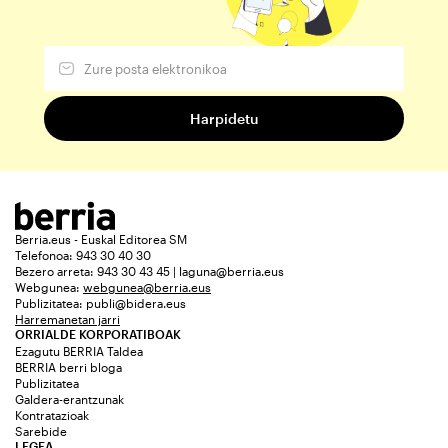
Berria.eus - Euskal Editorea SM
Telefonoa: 943 30 40 30
Bezero arreta: 943 30 43 45 | laguna@berria.eus
Webgunea:
webgunea@berria.eus
Publizitatea:
publi@bidera.eus
Harremanetan jarri
ORRIALDE KORPORATIBOAK
Ezagutu BERRIA Taldea
BERRIA berri bloga
Publizitatea
Galdera-erantzunak
Kontratazioak
Sarebide
LEGEA